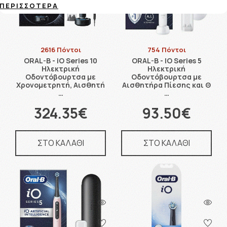
ΠΕΡΙΣΣΌΤΕΡΑ
2616 Πόντοι
754 Πόντοι
ORAL-B - iO Series 10
ORAL-B - IO Series 5
Ηλεκτρική
Ηλεκτρική
Οδοντόβουρτσα με
Οδοντόβουρτσα με
Χρονομετρητή, Αισθητή
Αισθητήρα Πίεσης και Θ
…
…
324.35€
93.50€
ΣΤΟ ΚΑΛΑΘΙ
ΣΤΟ ΚΑΛΑΘΙ