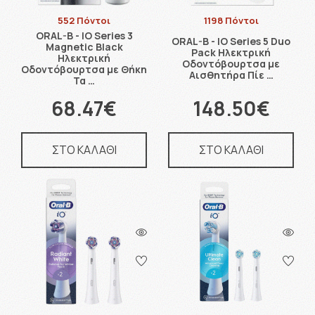
552 Πόντοι
1198 Πόντοι
ORAL-B - IO Series 3
ORAL-B - IO Series 5 Duo
Magnetic Black
Pack Ηλεκτρική
Ηλεκτρική
Οδοντόβουρτσα με
Οδοντόβουρτσα με Θήκη
Αισθητήρα Πίε …
Τα …
68.47€
148.50€
ΣΤΟ ΚΑΛΑΘΙ
ΣΤΟ ΚΑΛΑΘΙ