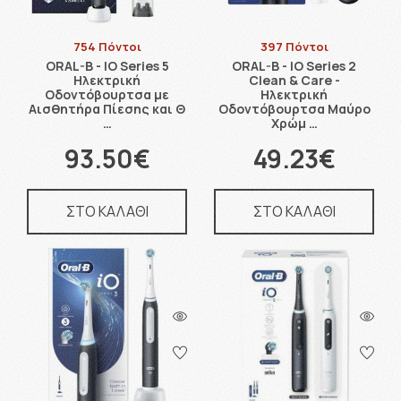
754 Πόντοι
397 Πόντοι
ORAL-B - IO Series 5
ORAL-B - IO Series 2
Ηλεκτρική
Clean & Care -
Οδοντόβουρτσα με
Ηλεκτρική
Αισθητήρα Πίεσης και Θ
Οδοντόβουρτσα Μαύρο
…
Χρώμ …
93.50€
49.23€
ΣΤΟ ΚΑΛΑΘΙ
ΣΤΟ ΚΑΛΑΘΙ