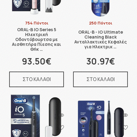
754 Πόντοι
250 Πόντοι
ORAL-Β IO Series 5
ORAL-B - iO Ultimate
Ηλεκτρική
Cleaning Black
Οδοντόβουρτσα με
Ανταλλακτικές Κεφαλές
Αισθητήρα Πίεσης και
για Ηλεκτρικ …
Θήκ …
93.50€
30.97€
ΣΤΟ ΚΑΛΑΘΙ
ΣΤΟ ΚΑΛΑΘΙ