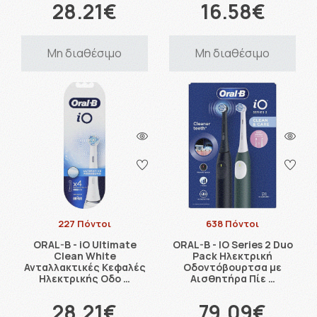
28.21€
16.58€
Μη διαθέσιμο
Μη διαθέσιμο
227 Πόντοι
638 Πόντοι
ORAL-B - iO Ultimate
ORAL-B - IO Series 2 Duo
Clean White
Pack Ηλεκτρική
Ανταλλακτικές Κεφαλές
Οδοντόβουρτσα με
Ηλεκτρικής Οδο …
Αισθητήρα Πίε …
28.21€
79.09€