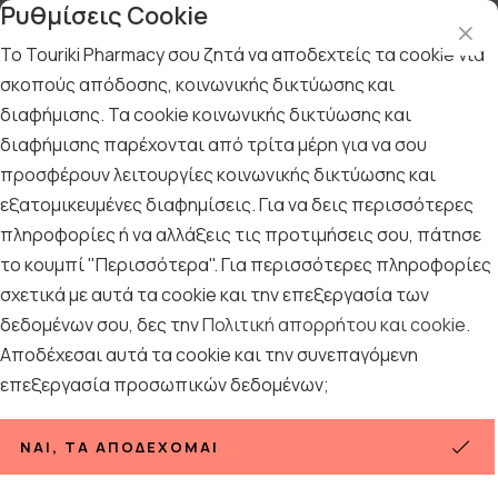
Ρυθμίσεις Cookie
Το Touriki Pharmacy σου ζητά να αποδεχτείς τα cookie για
σκοπούς απόδοσης, κοινωνικής δικτύωσης και
διαφήμισης. Τα cookie κοινωνικής δικτύωσης και
Αρχική
/
Εταιρίες
/
ORAL-B
/
Oral-B IQ
διαφήμισης παρέχονται από τρίτα μέρη για να σου
Oral-B IQ
προσφέρουν λειτουργίες κοινωνικής δικτύωσης και
εξατομικευμένες διαφημίσεις. Για να δεις περισσότερες
Ταξινόμηση
Προβολή
πληροφορίες ή να αλλάξεις τις προτιμήσεις σου, πάτησε
το κουμπί "Περισσότερα". Για περισσότερες πληροφορίες
σχετικά με αυτά τα cookie και την επεξεργασία των
δεδομένων σου, δες την
Πολιτική απορρήτου και cookie
.
22
ΠΡΟΪΌΝΤΑ
Αποδέχεσαι αυτά τα cookie και την συνεπαγόμενη
επεξεργασία προσωπικών δεδομένων;
ΝΑΙ, ΤΑ ΑΠΟΔΈΧΟΜΑΙ