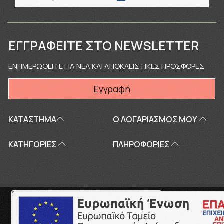
ΕΓΓΡΑΦΕΊΤΕ ΣΤΟ NEWSLETTER
ΕΝΗΜΕΡΩΘΕΙΤΕ ΓΙΑ ΝΕΑ ΚΑΙ ΑΠΟΚΛΕΙΣΤΙΚΕΣ ΠΡΟΣΦΟΡΕΣ
Εγγραφή
ΚΑΤΑΣΤΗΜΑ
Ο ΛΟΓΑΡΙΑΣΜΌΣ ΜΟΥ
ΚΑΤΗΓΟΡΙΕΣ
ΠΛΗΡΟΦΟΡΊΕΣ
Copyright © 2026
touriki.gr