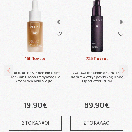
161 Πόντοι
725 Πόντοι
CAUDALIE - Vinocrush Self-
CAUDALIE - Premier Cru The
Tan Sun Drops Σταγόνες Για
Serum Αντιγηραντικός Ορός
Σταδιακό Μαύρισμα …
Προσώπου 30ml
19.90€
89.90€
ΣΤΟ ΚΑΛΑΘΙ
ΣΤΟ ΚΑΛΑΘΙ