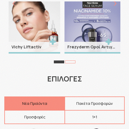
Li
Vichy Liftactiv
Frezyderm Οροί Αντιγήρανσης
ΕΠΙΛΟΓΕΣ
Νέα Προϊόντα
Πακέτα Προσφορών
Προσφορές
1+1