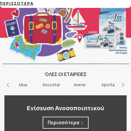
ΠΕΡΙΣΣΌΤΕΡΑ
ΌΛΕΣ ΟΙ ΕΤΑΙΡΕΙΕΣ
Mua
Kocostar
Avene
Apivita
Ενίσχυση Ανοσοποιητικού
Περισσότερα