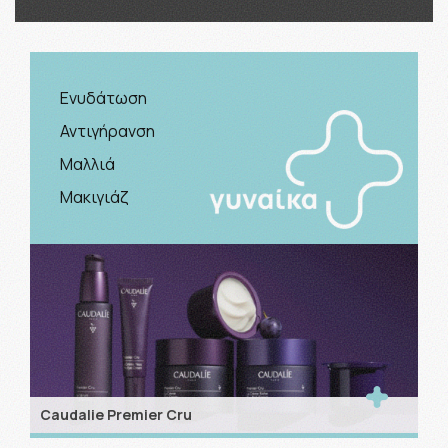
Ενυδάτωση
Αντιγήρανση
Μαλλιά
Μακιγιάζ
Caudalie Premier Cru
La