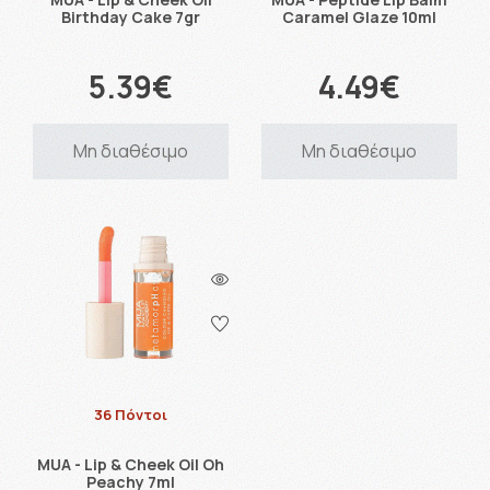
Birthday Cake 7gr
Caramel Glaze 10ml
5.39€
4.49€
Μη διαθέσιμο
Μη διαθέσιμο
36 Πόντοι
MUA - Lip & Cheek Oil Oh
Peachy 7ml