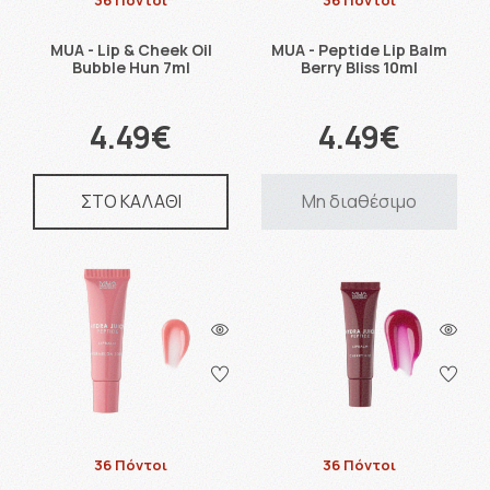
36 Πόντοι
36 Πόντοι
MUA - Lip & Cheek Oil
MUA - Peptide Lip Balm
Bubble Hun 7ml
Berry Bliss 10ml
4.49€
4.49€
ΣΤΟ ΚΑΛΑΘΙ
Μη διαθέσιμο
36 Πόντοι
36 Πόντοι