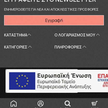
ΕΝΗΜΕΡΩΘΕΙΤΕ ΓΙΑ ΝΕΑ ΚΑΙ ΑΠΟΚΛΕΙΣΤΙΚΕΣ ΠΡΟΣΦΟΡΕΣ
Εγγραφή
ΚΑΤΑΣΤΗΜΑ
Ο ΛΟΓΑΡΙΑΣΜΌΣ ΜΟΥ
ΚΑΤΗΓΟΡΙΕΣ
ΠΛΗΡΟΦΟΡΊΕΣ
Copyright © 2026
touriki.gr