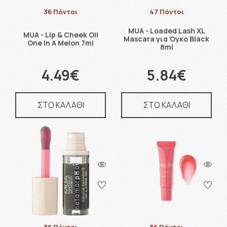
36 Πόντοι
47 Πόντοι
MUA - Loaded Lash XL
MUA - Lip & Cheek Oil
Mascara για Όγκο Black
One In A Melon 7ml
8ml
4.49€
5.84€
ΣΤΟ ΚΑΛΑΘΙ
ΣΤΟ ΚΑΛΑΘΙ