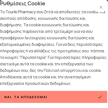
Ρυθμίσεις Cookie
Το Touriki Pharmacy σου ζητά να αποδεχτείς τα cookie για
σκοπούς απόδοσης, κοινωνικής δικτύωσης και
διαφήμισης. Τα cookie κοινωνικής δικτύωσης και
Αρχική
/
Εταιρίες
/
Mua
διαφήμισης παρέχονται από τρίτα μέρη για να σου
Mua
προσφέρουν λειτουργίες κοινωνικής δικτύωσης και
εξατομικευμένες διαφημίσεις. Για να δεις περισσότερες
πληροφορίες ή να αλλάξεις τις προτιμήσεις σου, πάτησε
Ταξινόμηση
Προβολή
το κουμπί "Περισσότερα". Για περισσότερες πληροφορίες
σχετικά με αυτά τα cookie και την επεξεργασία των
δεδομένων σου, δες την
Πολιτική απορρήτου και cookie
.
Αποδέχεσαι αυτά τα cookie και την συνεπαγόμενη
επεξεργασία προσωπικών δεδομένων;
ΝΑΙ, ΤΑ ΑΠΟΔΈΧΟΜΑΙ