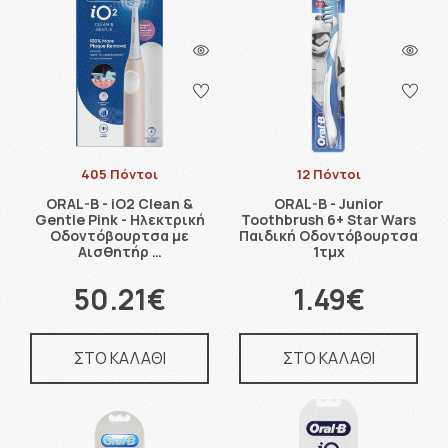
405 Πόντοι
12 Πόντοι
ORAL-B - iO2 Clean &
ORAL-B - Junior
Gentle Pink - Ηλεκτρική
Toothbrush 6+ Star Wars
Οδοντόβουρτσα με
Παιδική Οδοντόβουρτσα
Αισθητήρ …
1τμχ
50.21€
1.49€
ΣΤΟ ΚΑΛΑΘΙ
ΣΤΟ ΚΑΛΑΘΙ