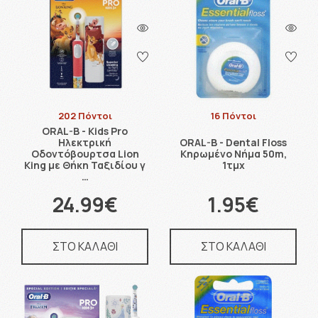
202 Πόντοι
16 Πόντοι
ORAL-B - Kids Pro
Ηλεκτρική
ORAL-B - Dental Floss
Οδοντόβουρτσα Lion
Κηρωμένο Νήμα 50m,
King με Θήκη Ταξιδίου γ
1τμχ
…
24.99€
1.95€
ΣΤΟ ΚΑΛΑΘΙ
ΣΤΟ ΚΑΛΑΘΙ