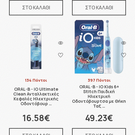
ΣΤΟ ΚΑΛΑΘΙ
ΣΤΟ ΚΑΛΑΘΙ
134 Πόντοι
397 Πόντοι
ORAL-B - iO Kids 6+
ORAL-B - iO Ultimate
Stitch Παιδική
Clean Ανταλλακτικές
Ηλεκτρική
Κεφαλές Ηλεκτρικής
Οδοντόβουρτσα με Θήκη
Οδοντόβουρ …
Ταξ …
16.58€
49.23€