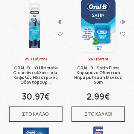
250 Πόντοι
24 Πόντοι
ORAL-B - iO Ultimate
ORAL-B - Satin Floss
Clean Ανταλλακτικές
Κηρωμένο Οδοντικό
Κεφαλές Ηλεκτρικής
Nήμα με Γεύση Μέντας
Οδοντόβουρ …
50m
30.97€
2.99€
ΣΤΟ ΚΑΛΑΘΙ
ΣΤΟ ΚΑΛΑΘΙ