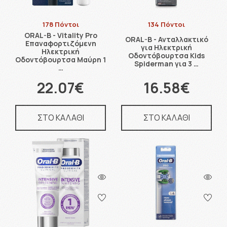
178 Πόντοι
134 Πόντοι
ORAL-B - Vitality Pro
ORAL-B - Ανταλλακτικό
Επαναφορτιζόμενη
για Ηλεκτρική
Ηλεκτρική
Οδοντόβουρτσα Kids
Οδοντόβουρτσα Μαύρη 1
Spiderman για 3 …
…
22.07€
16.58€
ΣΤΟ ΚΑΛΑΘΙ
ΣΤΟ ΚΑΛΑΘΙ