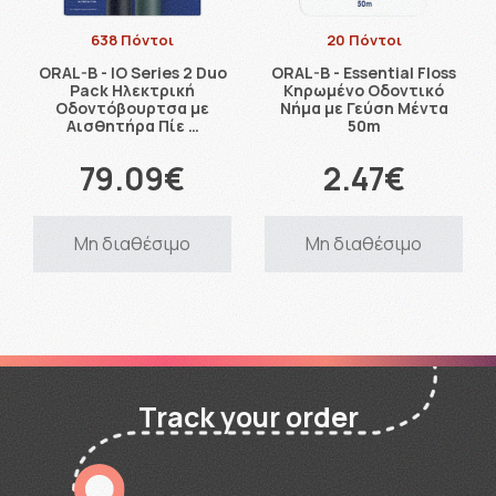
638 Πόντοι
20 Πόντοι
ORAL-B - IO Series 2 Duo
ORAL-B - Essential Floss
Pack Ηλεκτρική
Κηρωμένο Οδοντικό
Οδοντόβουρτσα με
Νήμα με Γεύση Μέντα
Αισθητήρα Πίε …
50m
79.09€
2.47€
Μη διαθέσιμο
Μη διαθέσιμο
Track your order