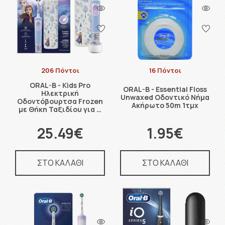
206 Πόντοι
16 Πόντοι
ORAL-B - Kids Pro
ORAL-B - Essential Floss
Ηλεκτρική
Unwaxed Οδοντικό Νήμα
Οδοντόβουρτσα Frozen
Ακήρωτο 50m 1τμχ
με Θήκη Ταξιδίου για …
25.49€
1.95€
ΣΤΟ ΚΑΛΑΘΙ
ΣΤΟ ΚΑΛΑΘΙ