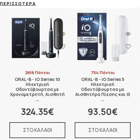
ΠΕΡΙΣΣΌΤΕΡΑ
2616 Πόντοι
754 Πόντοι
ORAL-B - iO Series 10
ORAL-B - IO Series 5
Ηλεκτρική
Ηλεκτρική
Οδοντόβουρτσα με
Οδοντόβουρτσα με
Χρονομετρητή, Αισθητή
Αισθητήρα Πίεσης και Θ
…
…
324.35€
93.50€
ΣΤΟ ΚΑΛΑΘΙ
ΣΤΟ ΚΑΛΑΘΙ