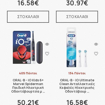
16.58€
30.97€
ΣΤΟ ΚΑΛΑΘΙ
ΣΤΟ ΚΑΛΑΘΙ
405 Πόντοι
134 Πόντοι
ORAL-B - iO Kids 6+
ORAL-B - iO Ultimate
Marvel Spiderman
Clean Ανταλλακτικές
Παιδική Ηλεκτρική
Κεφαλές Ηλεκτρικής
Οδοντόβουρτσα μ …
Οδοντόβουρ …
50.21€
16.58€