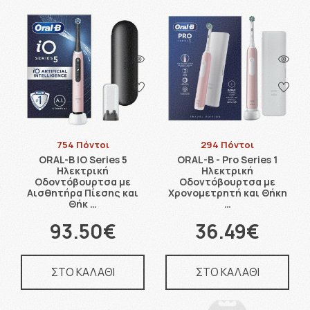
754 Πόντοι
294 Πόντοι
ORAL-Β IO Series 5
ORAL-B - Pro Series 1
Ηλεκτρική
Ηλεκτρική
Οδοντόβουρτσα με
Οδοντόβουρτσα με
Αισθητήρα Πίεσης και
Χρονομετρητή και Θήκη
Θήκ …
…
93.50€
36.49€
ΣΤΟ ΚΑΛΑΘΙ
ΣΤΟ ΚΑΛΑΘΙ