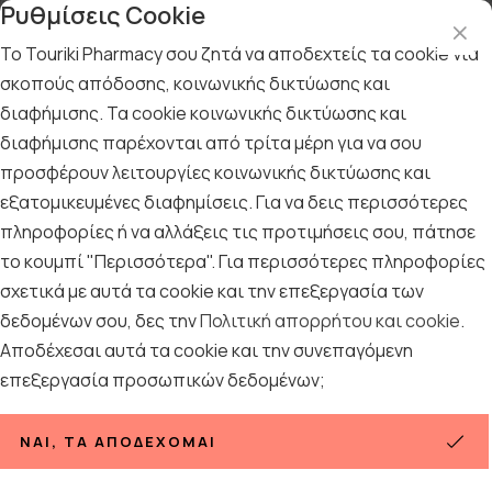
Ρυθμίσεις Cookie
Το Touriki Pharmacy σου ζητά να αποδεχτείς τα cookie για
σκοπούς απόδοσης, κοινωνικής δικτύωσης και
διαφήμισης. Τα cookie κοινωνικής δικτύωσης και
Αρχική
/
Εταιρίες
/
ORAL-B
διαφήμισης παρέχονται από τρίτα μέρη για να σου
ORAL-B
προσφέρουν λειτουργίες κοινωνικής δικτύωσης και
εξατομικευμένες διαφημίσεις. Για να δεις περισσότερες
πληροφορίες ή να αλλάξεις τις προτιμήσεις σου, πάτησε
το κουμπί "Περισσότερα". Για περισσότερες πληροφορίες
σχετικά με αυτά τα cookie και την επεξεργασία των
δεδομένων σου, δες την
Πολιτική απορρήτου και cookie
.
Αποδέχεσαι αυτά τα cookie και την συνεπαγόμενη
επεξεργασία προσωπικών δεδομένων;
Ταξινόμηση
Προβολή
ΝΑΙ, ΤΑ ΑΠΟΔΈΧΟΜΑΙ