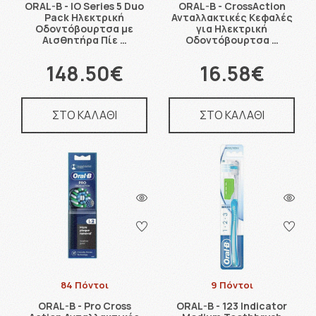
ORAL-B - IO Series 5 Duo
ORAL-B - CrossAction
Pack Ηλεκτρική
Ανταλλακτικές Κεφαλές
Οδοντόβουρτσα με
για Ηλεκτρική
Αισθητήρα Πίε …
Οδοντόβουρτσα …
148.50€
16.58€
ΣΤΟ ΚΑΛΑΘΙ
ΣΤΟ ΚΑΛΑΘΙ
84 Πόντοι
9 Πόντοι
ORAL-B - Pro Cross
ORAL-B - 123 Indicator