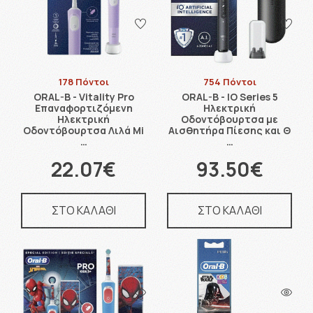
178 Πόντοι
754 Πόντοι
ORAL-B - Vitality Pro
ORAL-B - IO Series 5
Επαναφορτιζόμενη
Ηλεκτρική
Ηλεκτρική
Οδοντόβουρτσα με
Οδοντόβουρτσα Λιλά Mi
Αισθητήρα Πίεσης και Θ
…
…
22.07€
93.50€
ΣΤΟ ΚΑΛΑΘΙ
ΣΤΟ ΚΑΛΑΘΙ