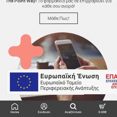
The Point Way!
Το φαρμακείο μας σε επιβραβεύει για
κάθε σου αγορά!
Μάθε Πως!
Home
Σύνδεση
Αναζήτηση
0.00€