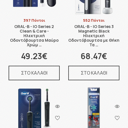
397 Πόντοι
552 Πόντοι
ORAL-B - IO Series 2
ORAL-B - IO Series 3
Clean & Care -
Magnetic Black
Ηλεκτρική
Ηλεκτρική
Οδοντόβουρτσα Μαύρο
Οδοντόβουρτσα με Θήκη
Χρώμ …
Τα …
49.23€
68.47€
ΣΤΟ ΚΑΛΑΘΙ
ΣΤΟ ΚΑΛΑΘΙ