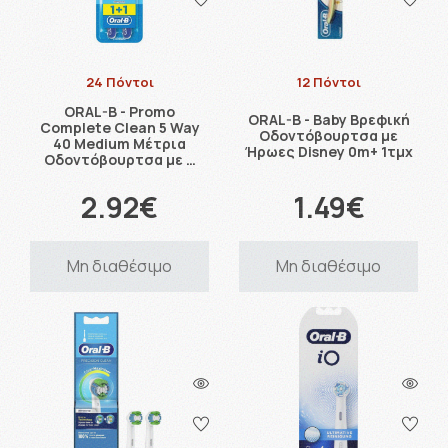
24 Πόντοι
12 Πόντοι
ORAL-B - Promo
ORAL-B - Baby Βρεφική
Complete Clean 5 Way
Οδοντόβουρτσα με
40 Medium Μέτρια
Ήρωες Disney 0m+ 1τμχ
Οδοντόβουρτσα με …
2.92€
1.49€
Μη διαθέσιμο
Μη διαθέσιμο