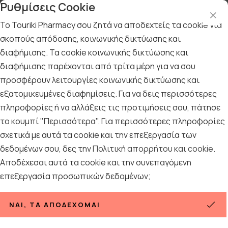
Ρυθμίσεις Cookie
Το Touriki Pharmacy σου ζητά να αποδεχτείς τα cookie για
σκοπούς απόδοσης, κοινωνικής δικτύωσης και
διαφήμισης. Τα cookie κοινωνικής δικτύωσης και
Αρχική
/
Εταιρίες
/
Korres
/
KORRES - Solid Color Eyeliner Pencil 03 Olive Green 1,2gr
διαφήμισης παρέχονται από τρίτα μέρη για να σου
προσφέρουν λειτουργίες κοινωνικής δικτύωσης και
KORRES - Solid Color Eyeliner
εξατομικευμένες διαφημίσεις. Για να δεις περισσότερες
Pencil 03 Olive Green 1,2gr
πληροφορίες ή να αλλάξεις τις προτιμήσεις σου, πάτησε
το κουμπί "Περισσότερα". Για περισσότερες πληροφορίες
σχετικά με αυτά τα cookie και την επεξεργασία των
δεδομένων σου, δες την
Πολιτική απορρήτου και cookie
.
Αποδέχεσαι αυτά τα cookie και την συνεπαγόμενη
επεξεργασία προσωπικών δεδομένων;
ΝΑΙ, ΤΑ ΑΠΟΔΈΧΟΜΑΙ