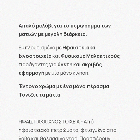
Απαλό μολύβι για το περίγραμμα των
ματιών με μεγάλη διάρκεια.
Εμπλουτισμένο με
Ηφαιστειακά
Ιχνοστοιχεία
και
Φυσικούς
Μαλακτικούς
παράγοντες για
άνετη
και
ακριβής
εφαρμογή
με μία μόνο κίνηση.
Έντονο χρώμα με ένα μόνο πέρασμα
Τονίζει τα μάτια
ΗΦΑΙΣΤΙΑΚΑ ΙΧΝΟΣΤΟΙΧΕΙΑ - Από
ηφαιστειακά πετρώματα, φτιαγμένα από
λάβα και θαλασσινό νερό. Προσφέρουν