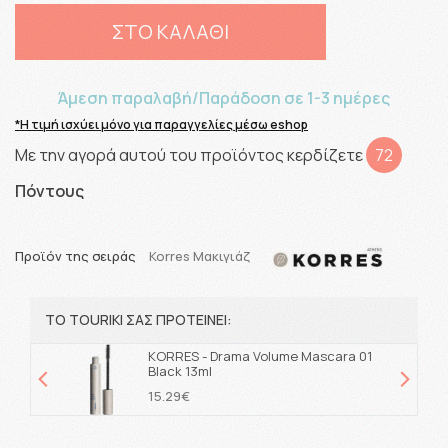
ΣΤΟ ΚΑΛΑΘΙ
Άμεση παραλαβή/Παράδοση σε 1-3 ημέρες
*Η τιμή ισχύει μόνο για παραγγελίες μέσω eshop
Με την αγορά αυτού του προϊόντος κερδίζετε
72
Πόντους
Προϊόν της σειράς
Korres Μακιγιάζ
ΤΟ TOURIKI ΣΑΣ ΠΡΟΤΕΙΝΕΙ:
KORRES - Drama Volume Mascara 01
Black 13ml
15.29€