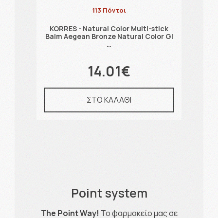
113 Πόντοι
KORRES - Natural Color Multi-stick
25
K
Balm Aegean Bronze Natural Color Gl
…
14.01€
ΣΤΟ ΚΑΛΑΘΙ
Point system
The Point Way!
Το φαρμακείο μας σε