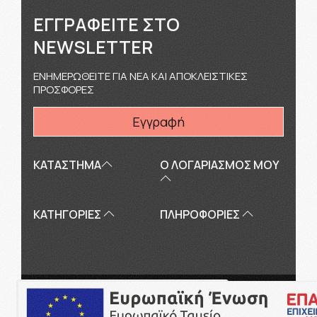
ΕΓΓΡΑΦΕΊΤΕ ΣΤΟ
NEWSLETTER
ΕΝΗΜΕΡΩΘΕΙΤΕ ΓΙΑ ΝΕΑ ΚΑΙ ΑΠΟΚΛΕΙΣΤΙΚΕΣ
ΠΡΟΣΦΟΡΕΣ
Εγγραφή
ΚΑΤΑΣΤΗΜΑ
Ο ΛΟΓΑΡΙΑΣΜΌΣ ΜΟΥ
ΚΑΤΗΓΟΡΙΕΣ
ΠΛΗΡΟΦΟΡΊΕΣ
Copyright © 2026
touriki.gr