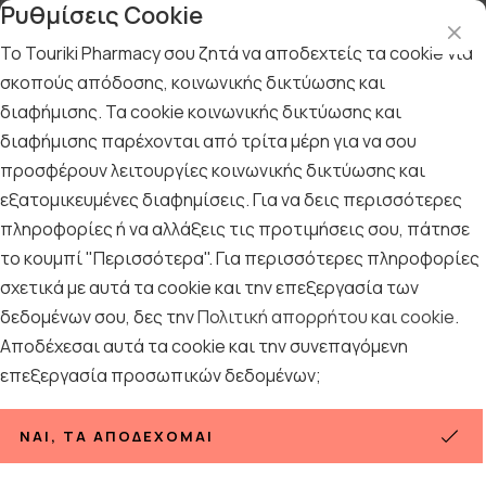
Ρυθμίσεις Cookie
Το Touriki Pharmacy σου ζητά να αποδεχτείς τα cookie για
σκοπούς απόδοσης, κοινωνικής δικτύωσης και
διαφήμισης. Τα cookie κοινωνικής δικτύωσης και
Αρχική
/
Εταιρίες
/
Korres
/
KORRES - Solid Color Lip Liner 03 Bright Red 1,2gr
διαφήμισης παρέχονται από τρίτα μέρη για να σου
προσφέρουν λειτουργίες κοινωνικής δικτύωσης και
KORRES - Solid Color Lip Liner 03
εξατομικευμένες διαφημίσεις. Για να δεις περισσότερες
Bright Red 1,2gr
πληροφορίες ή να αλλάξεις τις προτιμήσεις σου, πάτησε
το κουμπί "Περισσότερα". Για περισσότερες πληροφορίες
σχετικά με αυτά τα cookie και την επεξεργασία των
δεδομένων σου, δες την
Πολιτική απορρήτου και cookie
.
Αποδέχεσαι αυτά τα cookie και την συνεπαγόμενη
επεξεργασία προσωπικών δεδομένων;
ΝΑΙ, ΤΑ ΑΠΟΔΈΧΟΜΑΙ