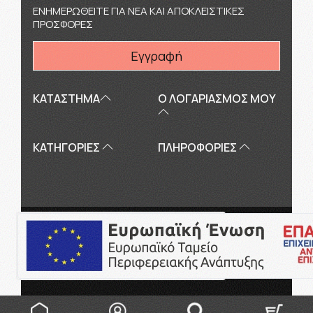
ΕΝΗΜΕΡΩΘΕΙΤΕ ΓΙΑ ΝΕΑ ΚΑΙ ΑΠΟΚΛΕΙΣΤΙΚΕΣ
ΠΡΟΣΦΟΡΕΣ
Εγγραφή
ΚΑΤΑΣΤΗΜΑ
Ο ΛΟΓΑΡΙΑΣΜΌΣ ΜΟΥ
ΚΑΤΗΓΟΡΙΕΣ
ΠΛΗΡΟΦΟΡΊΕΣ
Copyright © 2026
touriki.gr