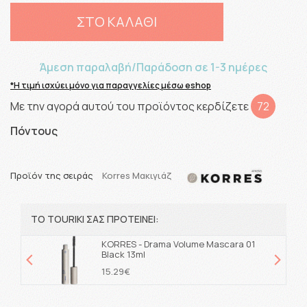
ΣΤΟ ΚΑΛΑΘΙ
Άμεση παραλαβή/Παράδοση σε 1-3 ημέρες
*Η τιμή ισχύει μόνο για παραγγελίες μέσω eshop
Με την αγορά αυτού του προϊόντος κερδίζετε
72
Πόντους
Προϊόν της σειράς
Korres Μακιγιάζ
ΤΟ TOURIKI ΣΑΣ ΠΡΟΤΕΙΝΕΙ:
KORRES - Drama Volume Mascara 01
Black 13ml
15.29€