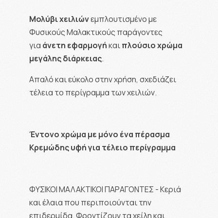
Μολύβι
χειλιών
εμπλουτισμένο με
Φυσικούς Μαλακτικούς παράγοντες
για
άνετη εφαρμογή
και
πλούσιο χρώμα
μεγάλης διάρκειας
.
Απαλό και εύκολο στην χρήση, σχεδιάζει
τέλεια το περίγραμμα των χειλιών.
Έντονο χρώμα με μόνο ένα πέρασμα
Κρεμώδης υφή για τέλειο περίγραμμα
ΦΥΣΙΚΟΙ ΜΑΛΑΚΤΙΚΟΙ ΠΑΡΑΓΟΝΤΕΣ - Κεριά
και έλαια που περιποιούνται την
επιδερμίδα. Φροντίζουν τα χείλη και