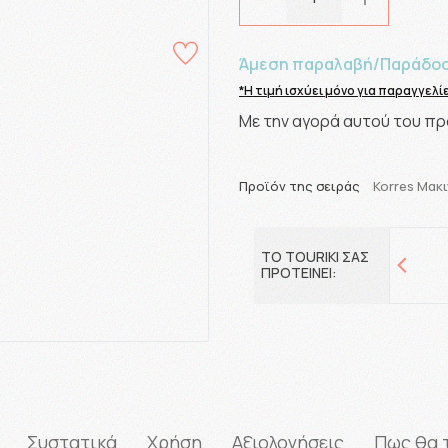
Άμεση παραλαβή/Παράδοση
*Η τιμή ισχύει μόνο για παραγγελ
Με την αγορά αυτού του πρ
Προϊόν της σειράς
Korres Μακι
ΤΟ TOURIKI ΣΑΣ
ΠΡΟΤΕΙΝΕΙ:
Συστατικά
Χρήση
Αξιολογήσεις
Πως θα 