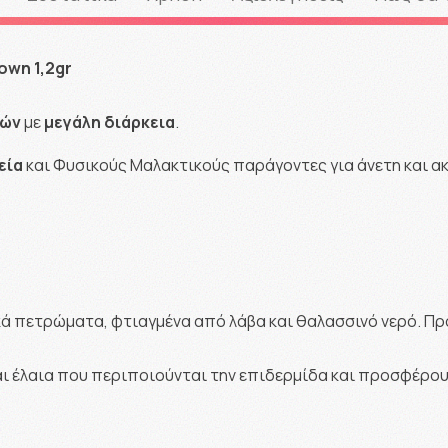
rown 1,2gr
ιών
με
μεγάλη
διάρκεια
.
εία
και Φυσικούς Μαλακτικούς παράγοντες για άνετη και ακ
κά πετρώματα, φτιαγμένα από λάβα και θαλασσινό νερό. Π
αι έλαια που περιποιούνται την επιδερμίδα και προσφέρο