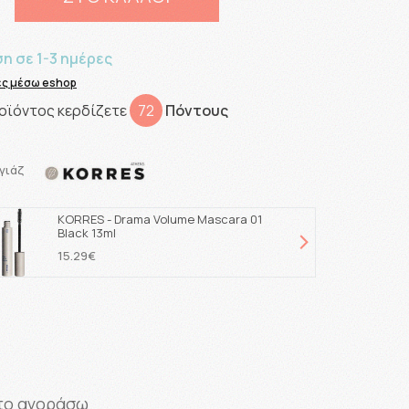
 σε 1-3 ημέρες
ίες μέσω eshop
οϊόντος κερδίζετε
72
Πόντους
γιάζ
KORRES - Drama Volume Mascara 01
K
Black 13ml
1
15.29€
1
το αγοράσω