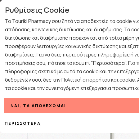
γιών
Τηλεφωνική Υποστή
Ρυθμίσεις Cookie
ΤΕΣΤ ΑΝΙΧΝΕΥΣΗΣ ΙΩΝ
ΚΡΥΟΛΟΓΗΜΑ
Το Touriki Pharmacy σου ζητά να αποδεχτείς τα cookie γ
ΔΩΡΑ ΓΙΑ ΑΝΔΡΕΣ
ΠΡΟΤΑΣΕΙΣ ΔΩΡΩΝ
απόδοσης, κοινωνικής δικτύωσης και διαφήμισης. Τα coo
BLOG
δικτύωσης και διαφήμισης παρέχονται από τρίτα μέρη γι
ΕΠΟΧΙΑΚΑ
ΦΑΡΜΑΚΕΙΟ
ΓΥΝΑΙΚΑ
ΑΝΔΡΑΣ
προσφέρουν λειτουργίες κοινωνικής δικτύωσης και εξατ
διαφημίσεις. Για να δεις περισσότερες πληροφορίες ή να
Αρχι
προτιμήσεις σου, πάτησε το κουμπί "Περισσότερα". Για
πληροφορίες σχετικά με αυτά τα cookie και την επεξεργ
δεδομένων σου, δες την
Πολιτική απορρήτου και cookie
.
τα cookie και την συνεπαγόμενη επεξεργασία προσωπικ
ΝΑΙ, ΤΑ ΑΠΟΔΈΧΟΜΑΙ
ΠΕΡΙΣΣΌΤΕΡΑ