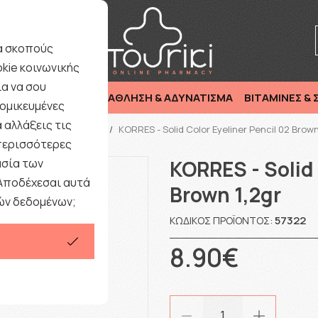
ριξη : Καθημερινά 9:00-17·00 εκτός Σαββάτου/ Αργιών
ια σκοπούς
kie κοινωνικής
α να σου
ΜΗΤΕΡΑ & ΠΑΙΔΙ
ΑΘΛΗΣΗ & ΑΔΥΝΑΤΙΣΜΑ
ΒΙΤΑΜΙΝΕΣ &
ομικευμένες
 αλλάξεις τις
κή
/
Εταιρίες
/
Korres
/
KORRES - Solid Color Eyeliner Pencil 02 Brown
 περισσότερες
ασία των
KORRES - Solid 
 Αποδέχεσαι αυτά
Brown 1,2gr
ών δεδομένων;
57322
ΚΩΔΙΚΌΣ ΠΡΟΪΌΝΤΟΣ:
8.90€