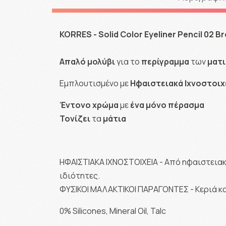
KORRES - Solid Color Eyeliner Pencil 02 B
Απαλό
μολύβι
για το
περίγραμμα
των
ματ
Εμπλουτισμένο με
Ηφαιστειακά
Ιχνοστοιχ
Έντονο
χρώμα
με
ένα
μόνο
πέρασμα
Τονίζει
τα
μάτια
ΗΦΑΙΣΤΙΑΚΑ ΙΧΝΟΣΤΟΙΧΕΙΑ - Από ηφαιστεια
ιδιότητες.
ΦΥΣΙΚΟΙ ΜΑΛΑΚΤΙΚΟΙ ΠΑΡΑΓΟΝΤΕΣ - Κεριά κ
0% Silicones, Mineral Oil, Talc