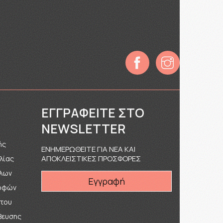
ΕΓΓΡΑΦΕΊΤΕ ΣΤΟ
Σ
NEWSLETTER
ής
ΕΝΗΜΕΡΩΘΕΙΤΕ ΓΙΑ ΝΕΑ ΚΑΙ
ΑΠΟΚΛΕΙΣΤΙΚΕΣ ΠΡΟΣΦΟΡΕΣ
λίας
ολων
Εγγραφή
ροφών
ήτου
βευσης