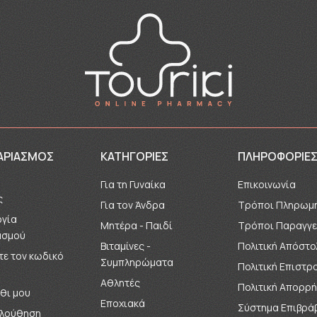
ΑΡΙΑΣΜΌΣ
ΚΑΤΗΓΟΡΙΕΣ
ΠΛΗΡΟΦΟΡΊΕ
Για τη Γυναίκα
Επικοινωνία
ς
Για τον Άνδρα
Τρόποι Πληρωμ
ργία
Μητέρα - Παιδί
Τρόποι Παραγγε
ασμού
Βιταμίνες -
Πολιτική Απόστ
ε τον κωδικό
Συμπληρώματα
Πολιτική Επιστ
Αθλητές
Πολιτική Απορρ
θι μου
Εποχιακά
Σύστημα Επιβρά
λούθηση