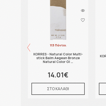
113 Πόντοι
KORRES - Natural Color Multi-
y Lipstick
KOR
stick Balm Aegean Bronze
3gr
Natural Color Gl …
€
14.01€
Ι
ΣΤΟ ΚΑΛΑΘΙ