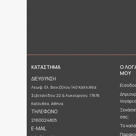
ΚΑΤΑΣΤΗΜΑ
Ο ΛΟΓ
ΜΟΥ
ΔΙΕΥΘΥΝΣΗ
Είσοδο
Λεωφ. Ελ. Βενιζέλου 140 Καλλιθέα
Δημιου
Σιβιτανίδου 22 & Λυκούργου, 17676
λογαρι
Καλλιθέα, Αθήνα
Ξεχάσατ
ΤΗΛΕΦΩΝΟ
σας;
2160024805
Το καλά
E-MAIL
Παρακο