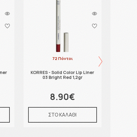
72 Πόντοι
iner
KORRES - Solid Color Lip Liner
KORRES 
03 Bright Red 1,2gr
P
8.90€
ΣΤΟ ΚΑΛΑΘΙ