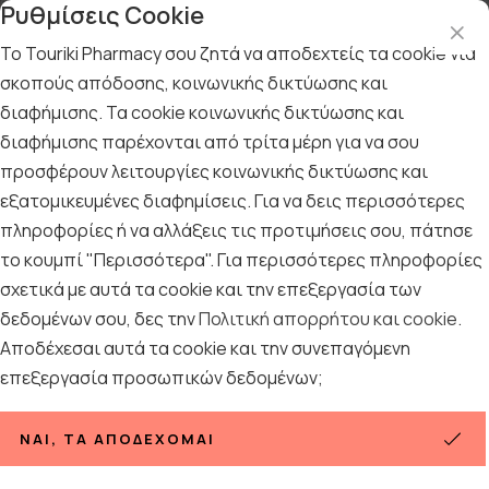
Ρυθμίσεις Cookie
Το Touriki Pharmacy σου ζητά να αποδεχτείς τα cookie για
σκοπούς απόδοσης, κοινωνικής δικτύωσης και
διαφήμισης. Τα cookie κοινωνικής δικτύωσης και
Αρχική
/
Εταιρίες
/
Vichy
/
Vichy Purete Thermale
διαφήμισης παρέχονται από τρίτα μέρη για να σου
Vichy Purete Thermale
προσφέρουν λειτουργίες κοινωνικής δικτύωσης και
εξατομικευμένες διαφημίσεις. Για να δεις περισσότερες
Ταξινόμηση
Προβολή
πληροφορίες ή να αλλάξεις τις προτιμήσεις σου, πάτησε
το κουμπί "Περισσότερα". Για περισσότερες πληροφορίες
σχετικά με αυτά τα cookie και την επεξεργασία των
δεδομένων σου, δες την
Πολιτική απορρήτου και cookie
.
9
ΠΡΟΪΌΝΤΑ
Αποδέχεσαι αυτά τα cookie και την συνεπαγόμενη
επεξεργασία προσωπικών δεδομένων;
ΝΑΙ, ΤΑ ΑΠΟΔΈΧΟΜΑΙ