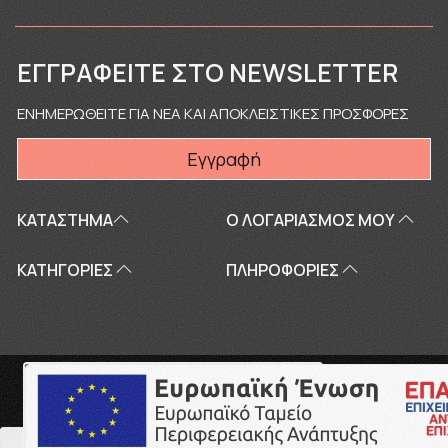
ΕΓΓΡΑΦΕΊΤΕ ΣΤΟ NEWSLETTER
ΕΝΗΜΕΡΩΘΕΙΤΕ ΓΙΑ ΝΕΑ ΚΑΙ ΑΠΟΚΛΕΙΣΤΙΚΕΣ ΠΡΟΣΦΟΡΕΣ
Εγγραφή
ΚΑΤΑΣΤΗΜΑ
Ο ΛΟΓΑΡΙΑΣΜΌΣ ΜΟΥ
ΚΑΤΗΓΟΡΙΕΣ
ΠΛΗΡΟΦΟΡΊΕΣ
Copyright © 2026
touriki.gr