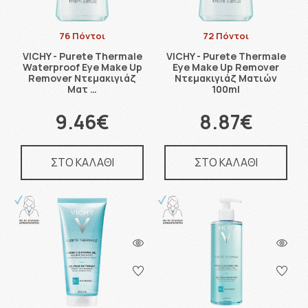
76 Πόντοι
72 Πόντοι
VICHY - Purete Thermale
VICHY - Purete Thermale
Waterproof Eye Make Up
Eye Make Up Remover
Remover Ντεμακιγιάζ
Ντεμακιγιάζ Ματιών
Ματ …
100ml
9.46€
8.87€
ΣΤΟ ΚΑΛΑΘΙ
ΣΤΟ ΚΑΛΑΘΙ