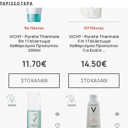
ΠΕΡΙΣΣΌΤΕΡΑ
94 Πόντοι
117 Πόντοι
VICHY - Purete Thermale
VICHY - Purete Thermale
3in 1 Γαλάκτωμα
3 in 1 Γαλάκτωμα
Καθαρισμού Προσώπου
Καθαρισμού Προσώπου
200ml
Για Ευαίσ …
11.70€
14.50€
ΣΤΟ ΚΑΛΑΘΙ
ΣΤΟ ΚΑΛΑΘΙ