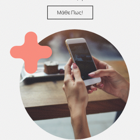
Μάθε Πως!