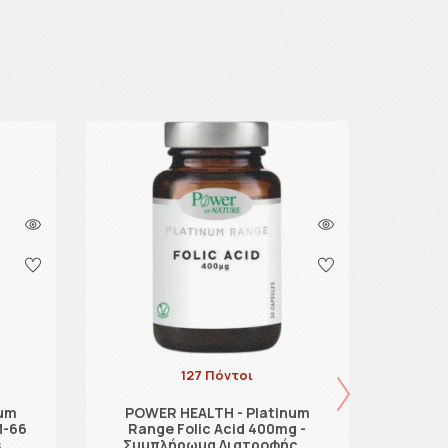
127 Πόντοι
num
POWER HEALTH - Platinum
ALTIO
M-66
Range Folic Acid 400mg -
Πολυβ
s
Συμπλήρωμα Διατροφής …