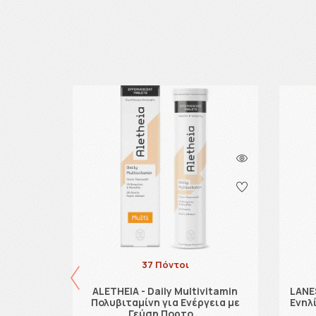
37 Πόντοι
5000 IU
ALETHEIA - Daily Multivitamin
LANE
ία των
Πολυβιταμίνη για Ενέργεια με
Ενηλ
Γεύση Πορτο …