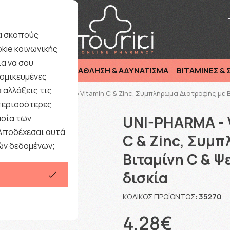
Τηλεφωνική Υποστήριξη : Καθημερινά 9:00-
ια σκοπούς
kie κοινωνικής
α να σου
ΜΗΤΕΡΑ & ΠΑΙΔΙ
ΑΘΛΗΣΗ & ΑΔΥΝΑΤΙΣΜΑ
ΒΙΤΑΜΙΝΕΣ &
ομικευμένες
 αλλάξεις τις
RMA - Vitorange Immuno Vitamin C & Zinc, Συμπλήρωμα Διατροφής με 
 περισσότερες
ασία των
UNI-PHARMA - 
 Αποδέχεσαι αυτά
C & Zinc, Συμ
ών δεδομένων;
Βιταμίνη C & 
δισκία
35270
ΚΩΔΙΚΌΣ ΠΡΟΪΌΝΤΟΣ:
4.28€