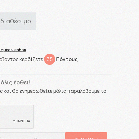
 διαθέσιμο
ίες μέσω eshop
οϊόντος κερδίζετε
35
Πόντους
όλις έρθει!
ς και θα ενημερωθείτε μόλις παραλάβουμε το