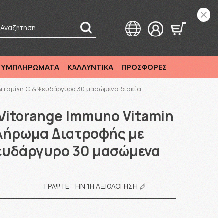
17·00 εκτός Σαββάτου/ Αργιών
Αναζήτηση
 ΣΥΜΠΛΗΡΩΜΑΤΑ
ΚΑΛΛΥΝΤΙΚΑ
ΠΡΟΣΦΟΡΕΣ
Βιταμίνη C & Ψευδάργυρο 30 μασώμενα δισκία
Vitorange Immuno Vitamin
πλήρωμα Διατροφής με
Ψευδάργυρο 30 μασώμενα
ΓΡΆΨΤΕ ΤΗΝ 1Η ΑΞΙΟΛΌΓΗΣΗ