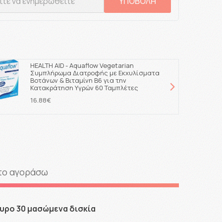
ΥΠΟΒΟΛΗ
HEALTH AID - Aquaflow Vegetarian
Συμπλήρωμα Διατροφής με Εκχυλίσματα
Βοτάνων & Βιταμίνη Β6 για την
Κατακράτηση Υγρών 60 Ταμπλέτες
16.88€
το αγοράσω
γυρο 30 μασώμενα δισκία