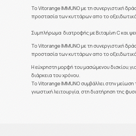
Το Vitorange IMMUNO με τη συνεργιστική δράσ
προστασία των κυττάρων απο το οξειδωτικό
Συμπλήρωμα διατροφής με Βιταμίνη C και ψ
Το Vitorange IMMUNO με τη συνεργιστική δράσ
προστασία των κυττάρων απο το οξειδωτικό
Η εύχρηστη μορφή του μασώμενου δισκίου,για 
διάρκεια του χρόνου.
Το Vitorange IMMUNO συμβάλλει στην μείωση 
γνωστική λειτουργία, στη διατήρηση της φυσ