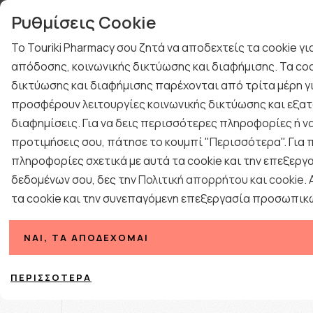
Τηλεφωνική Υποστήριξη : Καθημερινά 9:00-17·00 εκτός Σαββάτου/ Αργιών
Ρυθμίσεις Cookie
ΤΕΣΤ ΑΝΙΧΝΕΥΣΗΣ ΙΩΝ
ΚΡΥΟΛΟΓΗΜΑ
Το Touriki Pharmacy σου ζητά να αποδεχτείς τα cookie γ
ΔΩΡΑ ΓΙΑ ΑΝΔΡΕΣ
ΠΡΟΤΑΣΕΙΣ ΔΩΡΩΝ
απόδοσης, κοινωνικής δικτύωσης και διαφήμισης. Τα coo
BLOG
δικτύωσης και διαφήμισης παρέχονται από τρίτα μέρη γι
ΕΠΟΧΙΑΚΑ
ΦΑΡΜΑΚΕΙΟ
ΓΥΝΑΙΚΑ
ΑΝΔΡΑΣ
προσφέρουν λειτουργίες κοινωνικής δικτύωσης και εξατ
διαφημίσεις. Για να δεις περισσότερες πληροφορίες ή να
Αρχική
/
Εταιρίες
/
UNI-PHARMA
/
UNI-PHA
προτιμήσεις σου, πάτησε το κουμπί "Περισσότερα". Για
πληροφορίες σχετικά με αυτά τα cookie και την επεξεργ
δεδομένων σου, δες την
Πολιτική απορρήτου και cookie
.
τα cookie και την συνεπαγόμενη επεξεργασία προσωπικ
ΝΑΙ, ΤΑ ΑΠΟΔΈΧΟΜΑΙ
ΠΕΡΙΣΣΌΤΕΡΑ