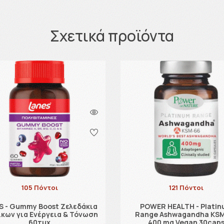
Σχετικά προϊόντα
105 Πόντοι
121 Πόντοι
S - Gummy Boost Ζελεδάκια
POWER HEALTH - Plati
ίκων για Ενέργεια & Τόνωση
Range Ashwagandha KS
60τμχ
400 mg Vegan 30cap