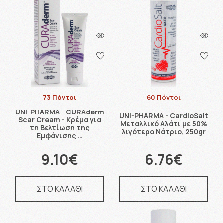
73 Πόντοι
60 Πόντοι
UNI-PHARMA - CURAderm
UNI-PHARMA - CardioSalt
Scar Cream - Κρέμα για
Μεταλλικό Αλάτι με 50%
τη Βελτίωση της
λιγότερο Νάτριο, 250gr
Εμφάνισης …
9.10€
6.76€
ΣΤΟ ΚΑΛΑΘΙ
ΣΤΟ ΚΑΛΑΘΙ