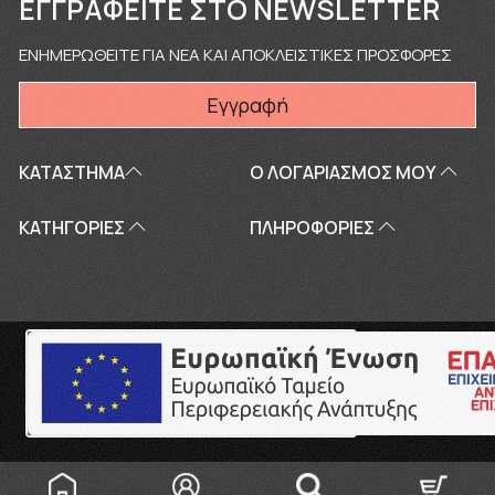
ΕΓΓΡΑΦΕΊΤΕ ΣΤΟ NEWSLETTER
ΕΝΗΜΕΡΩΘΕΙΤΕ ΓΙΑ ΝΕΑ ΚΑΙ ΑΠΟΚΛΕΙΣΤΙΚΕΣ ΠΡΟΣΦΟΡΕΣ
Εγγραφή
ΚΑΤΑΣΤΗΜΑ
Ο ΛΟΓΑΡΙΑΣΜΌΣ ΜΟΥ
ΚΑΤΗΓΟΡΙΕΣ
ΠΛΗΡΟΦΟΡΊΕΣ
Copyright © 2026
touriki.gr