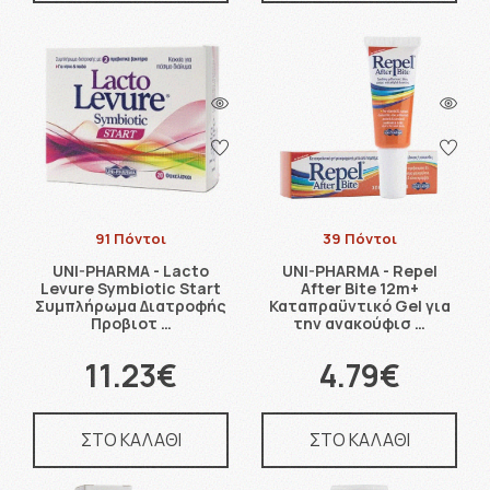
91 Πόντοι
39 Πόντοι
UNI-PHARMA - Lacto
UNI-PHARMA - Repel
Levure Symbiotic Start
After Bite 12m+
Συμπλήρωμα Διατροφής
Καταπραϋντικό Gel για
Προβιοτ …
την ανακούφισ …
11.23€
4.79€
ΣΤΟ ΚΑΛΑΘΙ
ΣΤΟ ΚΑΛΑΘΙ