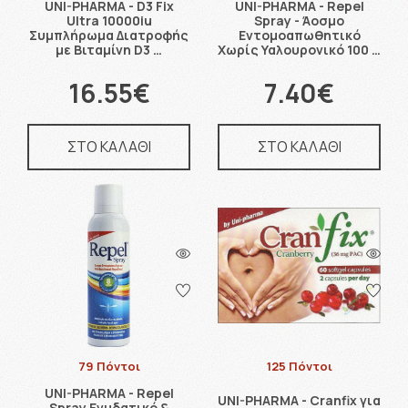
UNI-PHARMA - D3 Fix
UNI-PHARMA - Repel
Ultra 10000iu
Spray - Άοσμο
Συμπλήρωμα Διατροφής
Εντομοαπωθητικό
με Βιταμίνη D3 …
Χωρίς Υαλουρονικό 100 …
16.55€
7.40€
ΣΤΟ ΚΑΛΑΘΙ
ΣΤΟ ΚΑΛΑΘΙ
79 Πόντοι
125 Πόντοι
UNI-PHARMA - Repel
UNI-PHARMA - Cranfix για
Spray Ενυδατικό &