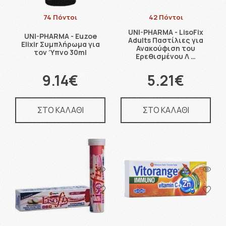
74 Πόντοι
42 Πόντοι
UNI-PHARMA - LisoFix
UNI-PHARMA - Euzoe
Adults Παστίλιες για
Elixir Συμπλήρωμα για
Ανακούφιση του
τον Ύπνο 30ml
Ερεθισμένου Λ …
9.14€
5.21€
ΣΤΟ ΚΑΛΑΘΙ
ΣΤΟ ΚΑΛΑΘΙ