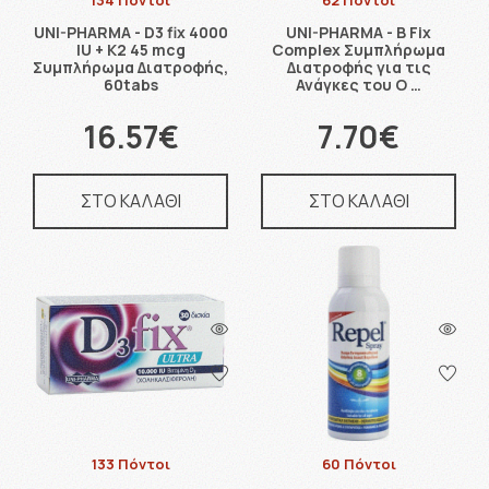
134 Πόντοι
62 Πόντοι
UNI-PHARMA - D3 fix 4000
UNI-PHARMA - B Fix
IU + Κ2 45 mcg
Complex Συμπλήρωμα
Συμπλήρωμα Διατροφής,
Διατροφής για τις
60tabs
Ανάγκες του Ο …
16.57€
7.70€
ΣΤΟ ΚΑΛΑΘΙ
ΣΤΟ ΚΑΛΑΘΙ
133 Πόντοι
60 Πόντοι