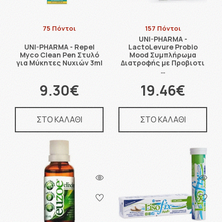
75 Πόντοι
157 Πόντοι
UNI-PHARMA -
UNI-PHARMA - Repel
LactoLevure Probio
Myco Clean Pen Στυλό
Mood Συμπλήρωμα
για Μύκητες Νυχιών 3ml
Διατροφής με Προβιοτι
…
9.30€
19.46€
ΣΤΟ ΚΑΛΑΘΙ
ΣΤΟ ΚΑΛΑΘΙ