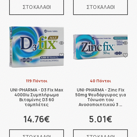
ΣΤΟ ΚΑΛΑΘΙ
ΣΤΟ ΚΑΛΑΘΙ
119 Πόντοι
40 Πόντοι
UNI-PHARMA - D3 Fix Max
UNI-PHARMA - Zinc Fix
4000iu Συμπλήρωμα
50mg Ψευδάργυρος για
Βιταμίνης D3 60
Τόνωση του
ταμπλέτες
Ανοσοποιητικού 3 …
14.76€
5.01€