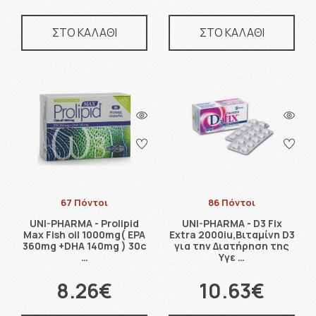
ΣΤΟ ΚΑΛΑΘΙ
ΣΤΟ ΚΑΛΑΘΙ
67 Πόντοι
86 Πόντοι
UNI-PHARMA - Prolipid
UNI-PHARMA - D3 Fix
Max Fish oil 1000mg( EPA
Extra 2000iu,Βιταμίνη D3
360mg +DHA 140mg ) 30c
για την Διατήρηση της
…
Υγε …
8.26€
10.63€