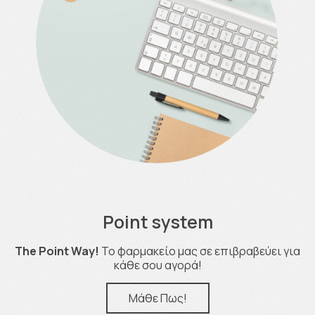
Point system
The Point Way!
Το φαρμακείο μας σε επιβραβεύει για
κάθε σου αγορά!
Μάθε Πως!