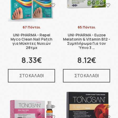
67 Πόντοι
65 Πόντοι
UNI-PHARMA - Repel
UNI-PHARMA - Euzoe
Myco Clean Nail Patch
Melatonin & Vitamin B12 -
για Μύκητες Νυχιών
Συμπλήρωμα Για τον
28τμχ
Ύπνο 3 …
8.33€
8.12€
ΣΤΟ ΚΑΛΑΘΙ
ΣΤΟ ΚΑΛΑΘΙ