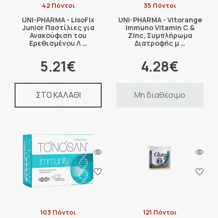
42 Πόντοι
35 Πόντοι
UNI-PHARMA - LisoFix
UNI-PHARMA - Vitorange
Junior Παστίλιες για
Immuno Vitamin C &
Ανακούφιση του
Zinc, Συμπλήρωμα
Ερεθισμένου Λ …
Διατροφής μ …
5.21€
4.28€
ΣΤΟ ΚΑΛΑΘΙ
Μη διαθέσιμο
103 Πόντοι
121 Πόντοι