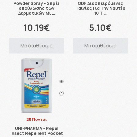
Powder Spray - Σπρέι
ODF Διασπειρόμενες
επούλωσης των
Ταινίες Για Την Ναυτία
Δερματικών Μι …
10 Τ …
10.19€
5.10€
Μη διαθέσιμο
Μη διαθέσιμο
28 Πόντοι
UNI-PHARMA - Repel
Insect Repellent Pocket