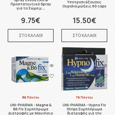
Υποτροπιάζουσες
Προστατευτικό Spray
Ουρολοιμώξεις 60 caps
για το Σώμα μ …
9.75€
15.50€
ΣΤΟ ΚΑΛΑΘΙ
ΣΤΟ ΚΑΛΑΘΙ
86 Πόντοι
76 Πόντοι
UNI-PHARMA - Magne &
UNI-PHARMA - Hypno Fix
B6 Fix Συμπλήρωμα
Strips Συμπλήρωμα
Διατροφής με Μαγνήσιο
διατροφής για την