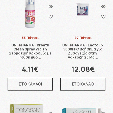
33 Πόντοι
97 Πόντοι
UNI-PHARMA - Breath
UNI-PHARMA - LactoFix
Clean Spray για τη
5000FFC Βοήθημα για
Στοματική Κακοσμία με
Δυσανεξία στην
Γεύση Δυό …
Λακτόζη 25 Μα …
4.11€
12.08€
ΣΤΟ ΚΑΛΑΘΙ
ΣΤΟ ΚΑΛΑΘΙ