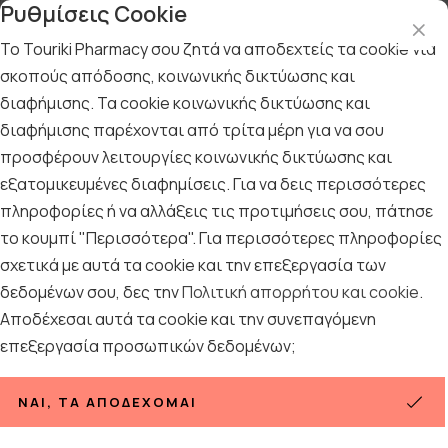
Ρυθμίσεις Cookie
Το Touriki Pharmacy σου ζητά να αποδεχτείς τα cookie για
σκοπούς απόδοσης, κοινωνικής δικτύωσης και
διαφήμισης. Τα cookie κοινωνικής δικτύωσης και
Αρχική
/
Εταιρίες
/
UNI-PHARMA
διαφήμισης παρέχονται από τρίτα μέρη για να σου
UNI-PHARMA
προσφέρουν λειτουργίες κοινωνικής δικτύωσης και
εξατομικευμένες διαφημίσεις. Για να δεις περισσότερες
πληροφορίες ή να αλλάξεις τις προτιμήσεις σου, πάτησε
Ταξινόμηση
Προβολή
το κουμπί "Περισσότερα". Για περισσότερες πληροφορίες
σχετικά με αυτά τα cookie και την επεξεργασία των
δεδομένων σου, δες την
Πολιτική απορρήτου και cookie
.
Αποδέχεσαι αυτά τα cookie και την συνεπαγόμενη
επεξεργασία προσωπικών δεδομένων;
ΝΑΙ, ΤΑ ΑΠΟΔΈΧΟΜΑΙ