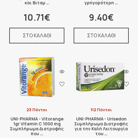
και Βιταμ …
γρηγορότερη …
10.71€
9.40€
ΣΤΟ ΚΑΛΑΘΙ
ΣΤΟ ΚΑΛΑΘΙ
23 Πόντοι
112 Πόντοι
UNI-PHARMA - Vitorange
UNI-PHARMA - Urisedon
1gr Vitamin C 1000 mg
Συμπλήρωμα Διατροφής
Συμπλήρωμα Διατροφής
για την Καλή Λειτουργία
που …
του …