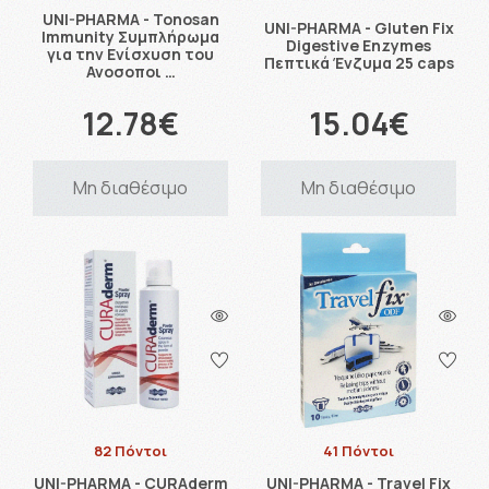
UNI-PHARMA - Tonosan
UNI-PHARMA - Gluten Fix
Immunity Συμπλήρωμα
Digestive Enzymes
για την Ενίσχυση του
Πεπτικά Ένζυμα 25 caps
Ανοσοποι …
12.78€
15.04€
Μη διαθέσιμο
Μη διαθέσιμο
82 Πόντοι
41 Πόντοι
UNI-PHARMA - CURAderm
UNI-PHARMA - Travel Fix