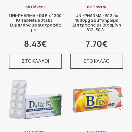
68 Πόντοι
62 Πόντοι
UNI-PHARMA - D3 Fix 1200
UNI-PHARMA - B12 fix
IU Tablets 60tabs ,
1000μg Συμπλήρωμα
Συμπλήρωμα Διατροφής
Διατροφής με Βιταμίνη
με …
Β12, 30 Δ …
8.43€
7.70€
ΣΤΟ ΚΑΛΑΘΙ
ΣΤΟ ΚΑΛΑΘΙ