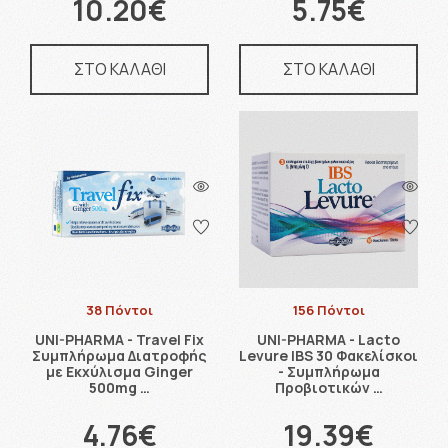
10.20€
5.75€
ΣΤΟ ΚΑΛΑΘΙ
ΣΤΟ ΚΑΛΑΘΙ
38 Πόντοι
156 Πόντοι
UNI-PHARMA - Travel Fix
UNI-PHARMA - Lacto
Συμπλήρωμα Διατροφής
Levure IBS 30 Φακελίσκοι
με Εκχύλισμα Ginger
- Συμπλήρωμα
500mg …
Προβιοτικών …
4.76€
19.39€