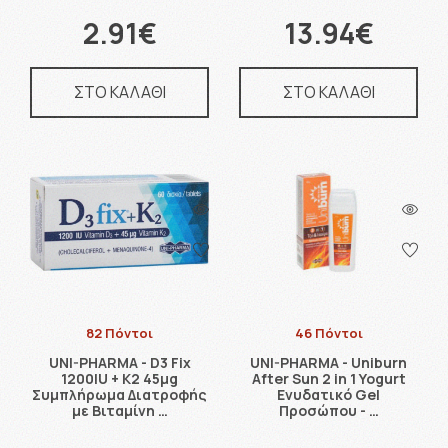
2.91€
13.94€
ΣΤΟ ΚΑΛΑΘΙ
ΣΤΟ ΚΑΛΑΘΙ
82 Πόντοι
46 Πόντοι
UNI-PHARMA - D3 Fix
UNI-PHARMA - Uniburn
1200IU + K2 45μg
After Sun 2 in 1 Yogurt
Συμπλήρωμα Διατροφής
Ενυδατικό Gel
με Βιταμίνη …
Προσώπου - …