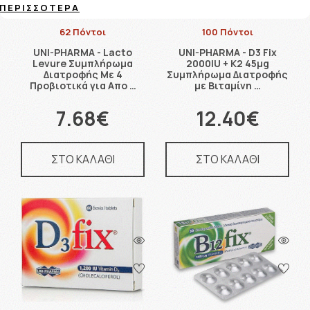
ΠΕΡΙΣΣΌΤΕΡΑ
62 Πόντοι
100 Πόντοι
UNI-PHARMA - Lacto
UNI-PHARMA - D3 Fix
Levure Συμπλήρωμα
2000IU + K2 45μg
Διατροφής Με 4
Συμπλήρωμα Διατροφής
Προβιοτικά για Απο …
με Βιταμίνη …
7.68€
12.40€
ΣΤΟ ΚΑΛΑΘΙ
ΣΤΟ ΚΑΛΑΘΙ