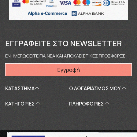
ΕΓΓΡΑΦΕΊΤΕ ΣΤΟ NEWSLETTER
ΕΝΗΜΕΡΩΘΕΙΤΕ ΓΙΑ ΝΕΑ ΚΑΙ ΑΠΟΚΛΕΙΣΤΙΚΕΣ ΠΡΟΣΦΟΡΕΣ
Εγγραφή
ΚΑΤΑΣΤΗΜΑ
Ο ΛΟΓΑΡΙΑΣΜΌΣ ΜΟΥ
ΚΑΤΗΓΟΡΙΕΣ
ΠΛΗΡΟΦΟΡΊΕΣ
Copyright © 2026
touriki.gr