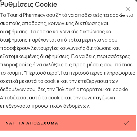
Ρυθμίσεις Cookie
Το Touriki Pharmacy σου ζητά να αποδεχτείς τα cookie για
σκοπούς απόδοσης, κοινωνικής δικτύωσης και
διαφήμισης. Τα cookie κοινωνικής δικτύωσης και
Αρχική
/
Εταιρίες
/
Pampers
/
Pampers Splashers
διαφήμισης παρέχονται από τρίτα μέρη για να σου
Pampers Splashers
προσφέρουν λειτουργίες κοινωνικής δικτύωσης και
εξατομικευμένες διαφημίσεις. Για να δεις περισσότερες
Ταξινόμηση
Προβολή
πληροφορίες ή να αλλάξεις τις προτιμήσεις σου, πάτησε
το κουμπί "Περισσότερα". Για περισσότερες πληροφορίες
σχετικά με αυτά τα cookie και την επεξεργασία των
δεδομένων σου, δες την
Πολιτική απορρήτου και cookie
.
3
ΠΡΟΪΌΝΤΑ
Αποδέχεσαι αυτά τα cookie και την συνεπαγόμενη
επεξεργασία προσωπικών δεδομένων;
ΝΑΙ, ΤΑ ΑΠΟΔΈΧΟΜΑΙ