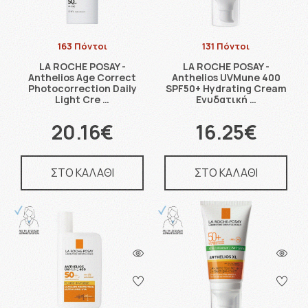
163 Πόντοι
131 Πόντοι
LA ROCHE POSAY -
LA ROCHE POSAY -
Anthelios Age Correct
Anthelios UVMune 400
Photocorrection Daily
SPF50+ Hydrating Cream
Light Cre …
Ενυδατική …
20.16€
16.25€
ΣΤΟ ΚΑΛΑΘΙ
ΣΤΟ ΚΑΛΑΘΙ