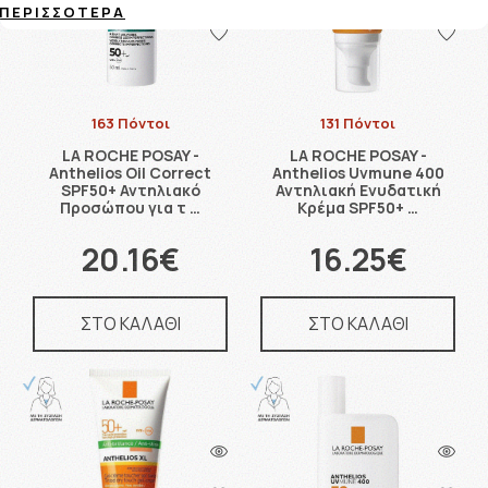
ΠΕΡΙΣΣΌΤΕΡΑ
163 Πόντοι
131 Πόντοι
LA ROCHE POSAY -
LA ROCHE POSAY -
Anthelios Oil Correct
Anthelios Uvmune 400
SPF50+ Αντηλιακό
Αντηλιακή Ενυδατική
Προσώπου για τ …
Κρέμα SPF50+ …
20.16€
16.25€
ΣΤΟ ΚΑΛΑΘΙ
ΣΤΟ ΚΑΛΑΘΙ