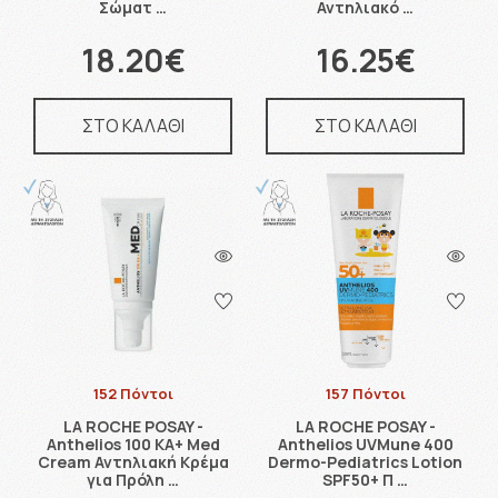
Σώματ …
Αντηλιακό …
18.20€
16.25€
ΣΤΟ ΚΑΛΑΘΙ
ΣΤΟ ΚΑΛΑΘΙ
152 Πόντοι
157 Πόντοι
LA ROCHE POSAY -
LA ROCHE POSAY -
Anthelios 100 KA+ Med
Anthelios UVMune 400
Cream Αντηλιακή Κρέμα
Dermo-Pediatrics Lotion
για Πρόλη …
SPF50+ Π …