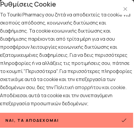
Ρυθμίσεις Cookie
Το Touriki Pharmacy σου ζητά να αποδεχτείς τα cookie για
σκοπούς απόδοσης, κοινωνικής δικτύωσης και
διαφήμισης. Τα cookie κοινωνικής δικτύωσης και
Αρχική
/
Εταιρίες
/
La Roche Posay
/
La Roche Posay Anthelios
διαφήμισης παρέχονται από τρίτα μέρη για να σου
προσφέρουν λειτουργίες κοινωνικής δικτύωσης και
La Roche Posay Anthelios
εξατομικευμένες διαφημίσεις. Για να δεις περισσότερες
πληροφορίες ή να αλλάξεις τις προτιμήσεις σου, πάτησε
Ταξινόμηση
Προβολή
το κουμπί "Περισσότερα". Για περισσότερες πληροφορίες
σχετικά με αυτά τα cookie και την επεξεργασία των
δεδομένων σου, δες την
Πολιτική απορρήτου και cookie
.
Αποδέχεσαι αυτά τα cookie και την συνεπαγόμενη
40
ΠΡΟΪΌΝΤΑ
επεξεργασία προσωπικών δεδομένων;
ΝΑΙ, ΤΑ ΑΠΟΔΈΧΟΜΑΙ