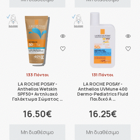
133 Πόντοι
131 Πόντοι
LA ROCHE POSAY -
LA ROCHE POSAY -
Anthelios Wetskin
Anthelios UVMune 400
SPF50+ Αντηλιακό
Dermo-Pediatrics Fluid
Γαλάκτωμα Σώματος …
Παιδικό Α …
16.50€
16.25€
Μη διαθέσιμο
Μη διαθέσιμο