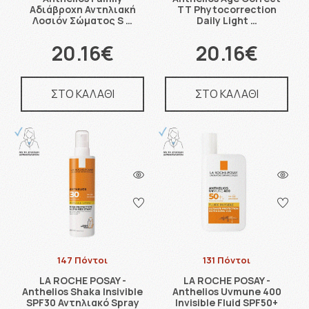
Αδιάβροχη Αντηλιακή
TT Phytocorrection
Λοσιόν Σώματος S …
Daily Light …
20.16€
20.16€
ΣΤΟ ΚΑΛΑΘΙ
ΣΤΟ ΚΑΛΑΘΙ
147 Πόντοι
131 Πόντοι
LA ROCHE POSAY -
LA ROCHE POSAY -
Anthelios Shaka Insivible
Anthelios Uvmune 400
SPF30 Αντηλιακό Spray
Invisible Fluid SPF50+