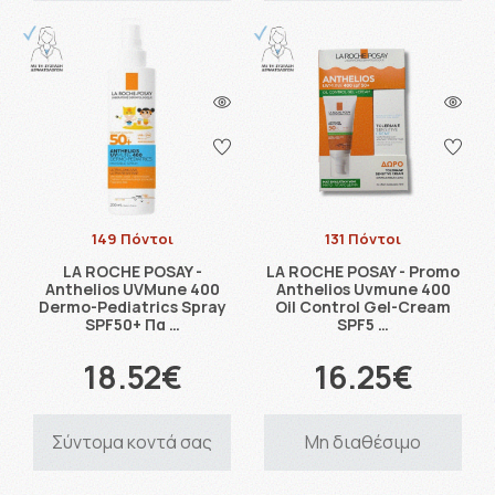
149 Πόντοι
131 Πόντοι
LA ROCHE POSAY -
LA ROCHE POSAY - Promo
Anthelios UVMune 400
Anthelios Uvmune 400
Dermo-Pediatrics Spray
Oil Control Gel-Cream
SPF50+ Πα …
SPF5 …
18.52€
16.25€
Σύντομα κοντά σας
Μη διαθέσιμο