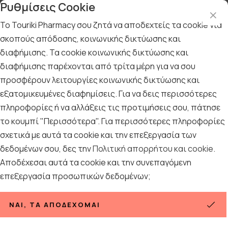
Ρυθμίσεις Cookie
Το Touriki Pharmacy σου ζητά να αποδεχτείς τα cookie για
σκοπούς απόδοσης, κοινωνικής δικτύωσης και
διαφήμισης. Τα cookie κοινωνικής δικτύωσης και
Αρχική
/
ΑΘΛΗΣΗ & ΑΔΥΝΑΤΙΣΜΑ
/
Συμπληρώματα & Διατροφή
/
διαφήμισης παρέχονται από τρίτα μέρη για να σου
UNI-PHARMA - Lacto Levure Συμπλήρωμα Διατροφής Με 4
προσφέρουν λειτουργίες κοινωνικής δικτύωσης και
Προβιοτικά για Αποκατάσταση Εντερικής & Κολπικής Χλωρίδας 10
κάψουλες
εξατομικευμένες διαφημίσεις. Για να δεις περισσότερες
πληροφορίες ή να αλλάξεις τις προτιμήσεις σου, πάτησε
UNI-PHARMA - Lacto Levure
το κουμπί "Περισσότερα". Για περισσότερες πληροφορίες
Συμπλήρωμα Διατροφής Με 4
σχετικά με αυτά τα cookie και την επεξεργασία των
Προβιοτικά για Αποκατάσταση
δεδομένων σου, δες την
Πολιτική απορρήτου και cookie
.
Εντερικής & Κολπικής Χλωρίδας 10
Αποδέχεσαι αυτά τα cookie και την συνεπαγόμενη
κάψουλες
επεξεργασία προσωπικών δεδομένων;
ΝΑΙ, ΤΑ ΑΠΟΔΈΧΟΜΑΙ