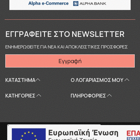
ΕΓΓΡΑΦΕΊΤΕ ΣΤΟ NEWSLETTER
ΕΝΗΜΕΡΩΘΕΙΤΕ ΓΙΑ ΝΕΑ ΚΑΙ ΑΠΟΚΛΕΙΣΤΙΚΕΣ ΠΡΟΣΦΟΡΕΣ
Εγγραφή
ΚΑΤΑΣΤΗΜΑ
Ο ΛΟΓΑΡΙΑΣΜΌΣ ΜΟΥ
ΚΑΤΗΓΟΡΙΕΣ
ΠΛΗΡΟΦΟΡΊΕΣ
Copyright © 2026
touriki.gr