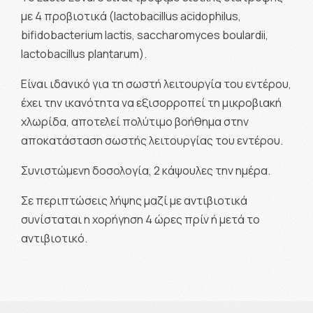
με 4 προβιοτικά (lactobacillus acidophilus,
bifidobacterium lactis, saccharomyces boulardii,
lactobacillus plantarum).
Είναι ιδανικό για τη σωστή λειτουργία του εντέρου,
έχει την ικανότητα να εξισορροπεί τη μικροβιακή
χλωρίδα, αποτελεί πολύτιμο βοήθημα στην
αποκατάσταση σωστής λειτουργίας του εντέρου.
Συνιστώμενη δοσολογία, 2 κάψουλες την ημέρα.
Σε περιπτώσεις λήψης μαζί με αντιβιοτικά
συνίσταται η χορήγηση 4 ώρες πρίν ή μετά το
αντιβιοτικό.