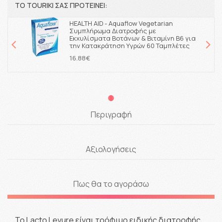
ΤΟ TOURIKI ΣΑΣ ΠΡΟΤΕΙΝΕΙ:
HEALTH AID - Aquaflow Vegetarian
Συμπλήρωμα Διατροφής με
Εκχυλίσματα Βοτάνων & Βιταμίνη Β6 για
την Κατακράτηση Υγρών 60 Ταμπλέτες
16.88€
Περιγραφή
Αξιολογήσεις
Πως θα το αγοράσω
Το Lacto Levure είναι τρόφιμο ειδικής διατροφής