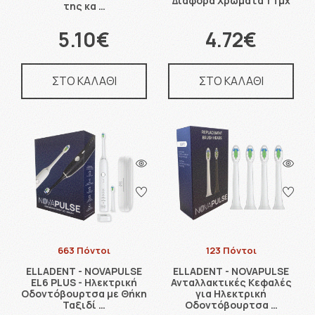
Διάφορα Χρώματα 1 Τμχ
της κα …
5.10€
4.72€
ΣΤΟ ΚΑΛΑΘΙ
ΣΤΟ ΚΑΛΑΘΙ
663 Πόντοι
123 Πόντοι
ELLADENT - NOVAPULSE
ELLADENT - NOVAPULSE
EL6 PLUS - Ηλεκτρική
Ανταλλακτικές Κεφαλές
Οδοντόβουρτσα με Θήκη
για Ηλεκτρική
Ταξιδί …
Οδοντόβουρτσα …