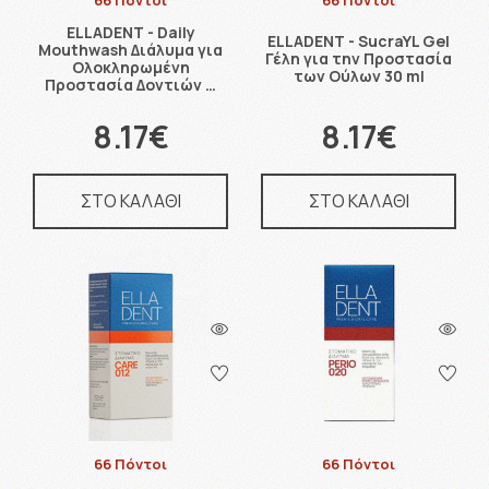
66 Πόντοι
66 Πόντοι
ELLADENT - Daily
ELLADENT - SucraYL Gel
Mouthwash Διάλυμα για
Γέλη για την Προστασία
Ολοκληρωμένη
των Ούλων 30 ml
Προστασία Δοντιών …
8.17€
8.17€
ΣΤΟ ΚΑΛΑΘΙ
ΣΤΟ ΚΑΛΑΘΙ
66 Πόντοι
66 Πόντοι