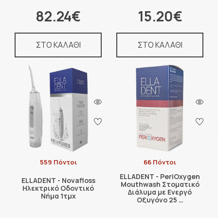
82.24€
15.20€
ΣΤΟ ΚΑΛΑΘΙ
ΣΤΟ ΚΑΛΑΘΙ
559 Πόντοι
66 Πόντοι
ELLADENT - PeriOxygen
ELLADENT - Novafloss
Mouthwash Στοματικό
Ηλεκτρικό Oδοντικό
Διάλυμα με Ενεργό
Nήμα 1τμχ
Οξυγόνο 25 …