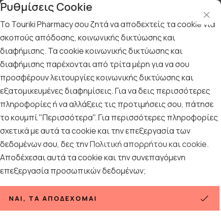
Ρυθμίσεις Cookie
Το Touriki Pharmacy σου ζητά να αποδεχτείς τα cookie για
σκοπούς απόδοσης, κοινωνικής δικτύωσης και
διαφήμισης. Τα cookie κοινωνικής δικτύωσης και
Αρχική
/
Εταιρίες
/
EllaDent
διαφήμισης παρέχονται από τρίτα μέρη για να σου
EllaDent
προσφέρουν λειτουργίες κοινωνικής δικτύωσης και
εξατομικευμένες διαφημίσεις. Για να δεις περισσότερες
πληροφορίες ή να αλλάξεις τις προτιμήσεις σου, πάτησε
Ταξινόμηση
Προβολή
το κουμπί "Περισσότερα". Για περισσότερες πληροφορίες
σχετικά με αυτά τα cookie και την επεξεργασία των
δεδομένων σου, δες την
Πολιτική απορρήτου και cookie
.
Αποδέχεσαι αυτά τα cookie και την συνεπαγόμενη
επεξεργασία προσωπικών δεδομένων;
ΝΑΙ, ΤΑ ΑΠΟΔΈΧΟΜΑΙ