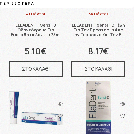
ΠΕΡΙΣΣΌΤΕΡΑ
41 Πόντοι
66 Πόντοι
ELLADENT - Sensi-D
ELLADENT - Sensi - D Γέλη
Οδοντόκρεμα Για
Για Την Προστασία Από
Ευαίσθητα Δόντια 75ml
την Τερηδόνα Και Την Ε …
5.10€
8.17€
ΣΤΟ ΚΑΛΑΘΙ
ΣΤΟ ΚΑΛΑΘΙ