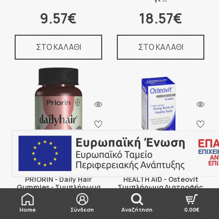
9.57€
18.57€
ΣΤΟ ΚΑΛΑΘΙ
ΣΤΟ ΚΑΛΑΘΙ
142 Πόντοι
155 Πόντοι
PRIORIN - Daily Hair
HEALTH AID - Osteovit
Gummies - Συμπλήρωμα
Συμπλήρωμα Διατροφής
Διατροφής με Χαλκό για
με Ασβέστιο, Βιταμίνες
τα Μα …
& Μέ …
Home
Σύνδεση
Αναζήτηση
0.00€