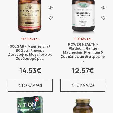
117 Πόντοι
101 Πόντοι
POWER HEALTH -
SOLGAR - Magnesium +
Platinum Range
B6 Συμπλήρωμα
Magnesium Premium 5
Διατροφής Μαγνήσιο σε
Συμπλήρωμα Διατροφής
Συνδυασμό με …
…
14.53€
12.57€
ΣΤΟ ΚΑΛΑΘΙ
ΣΤΟ ΚΑΛΑΘΙ