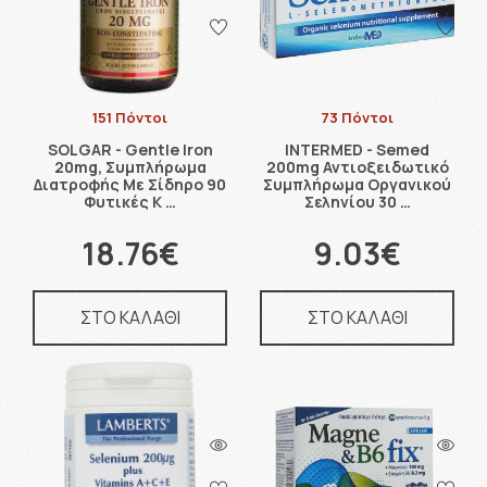
151 Πόντοι
73 Πόντοι
SOLGAR - Gentle Iron
INTERMED - Semed
20mg, Συμπλήρωμα
200mg Αντιοξειδωτικό
Διατροφής Με Σίδηρο 90
Συμπλήρωμα Οργανικού
Φυτικές Κ …
Σεληνίου 30 …
18.76€
9.03€
ΣΤΟ ΚΑΛΑΘΙ
ΣΤΟ ΚΑΛΑΘΙ