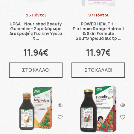
96 Πόντοι
97 Πόντοι
UPSA - Nourished Beauty
POWER HEALTH -
Gummies - Συμπλήρωμα
Platinum Range Hairnail
Διατροφής Για την Υγεία
& Skin Formula
τ …
Συμπλήρωμα Διατρ …
11.94€
11.97€
ΣΤΟ ΚΑΛΑΘΙ
ΣΤΟ ΚΑΛΑΘΙ