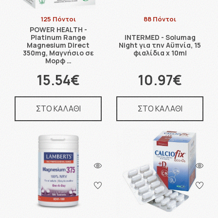
125 Πόντοι
88 Πόντοι
POWER HEALTH -
Platinum Range
INTERMED - Solumag
Magnesium Direct
Night για την Αϋπνία, 15
350mg, Μαγνήσιο σε
φιαλίδια x 10ml
Μορφ …
15.54€
10.97€
ΣΤΟ ΚΑΛΑΘΙ
ΣΤΟ ΚΑΛΑΘΙ