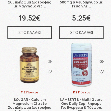
Συμπλήρωμα Διατροφής
500mg & Ψευδάργυρο με
με Μαγνήσιο για …
Γεύση Λε …
19.52€
5.25€
ΣΤΟ ΚΑΛΑΘΙ
ΣΤΟ ΚΑΛΑΘΙ
112 Πόντοι
112 Πόντοι
SOLGAR - Calcium
LAMBERTS - Multi Guard
Magnesium Citrate
One Daily Συμπλήρωμα
Συμπλήρωμα Διατροφής
Για Ενέργεια & Τόνωση,