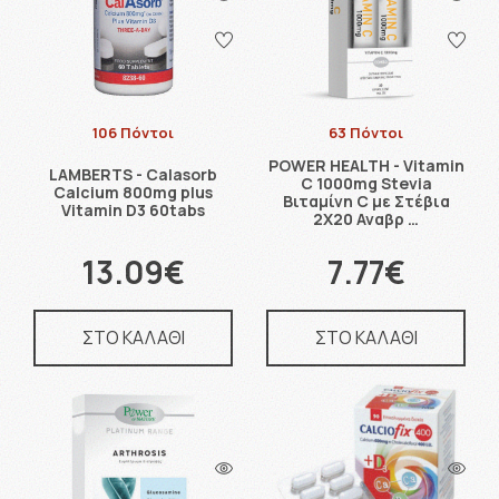
106 Πόντοι
63 Πόντοι
POWER HEALTH - Vitamin
LAMBERTS - Calasorb
C 1000mg Stevia
Calcium 800mg plus
Βιταμίνη C με Στέβια
Vitamin D3 60tabs
2Χ20 Αναβρ …
13.09€
7.77€
ΣΤΟ ΚΑΛΑΘΙ
ΣΤΟ ΚΑΛΑΘΙ