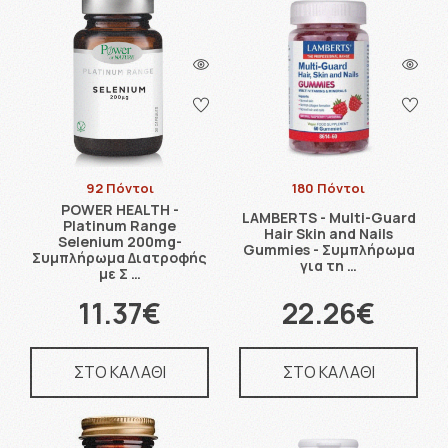
92 Πόντοι
180 Πόντοι
POWER HEALTH -
LAMBERTS - Multi-Guard
Platinum Range
Hair Skin and Nails
Selenium 200mg-
Gummies - Συμπλήρωμα
Συμπλήρωμα Διατροφής
για τη …
με Σ …
11.37€
22.26€
ΣΤΟ ΚΑΛΑΘΙ
ΣΤΟ ΚΑΛΑΘΙ