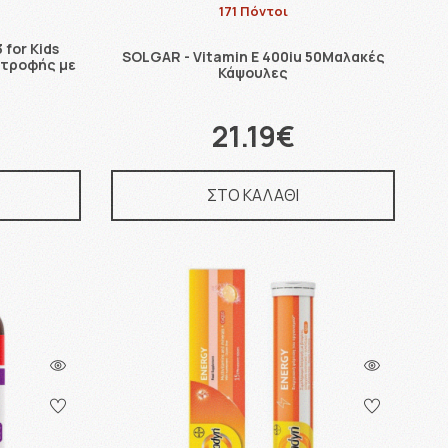
171 Πόντοι
for Kids
SOLGAR - Vitamin E 400iu 50Μαλακές
ατροφής με
Κάψουλες
21.19€
ΣΤΟ ΚΑΛΑΘΙ