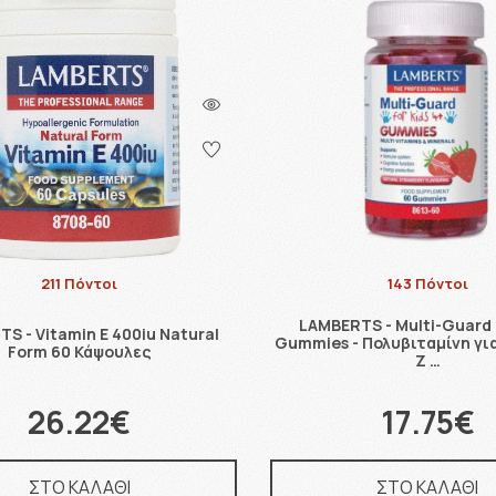
211 Πόντοι
143 Πόντοι
LAMBERTS - Multi-Guard 
S - Vitamin E 400iu Natural
Gummies - Πολυβιταμίνη για
Form 60 Κάψουλες
Ζ …
26.22€
17.75€
ΣΤΟ ΚΑΛΑΘΙ
ΣΤΟ ΚΑΛΑΘΙ