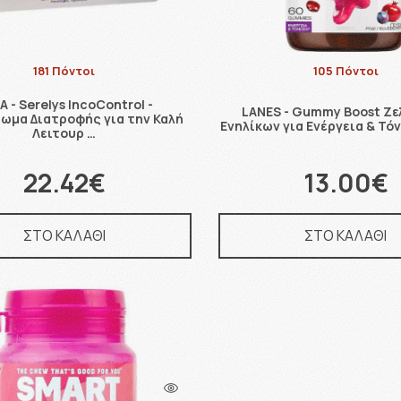
181 Πόντοι
105 Πόντοι
A - Serelys IncoControl -
LANES - Gummy Boost Ζε
ωμα Διατροφής για την Καλή
Ενηλίκων για Ενέργεια & Τ
Λειτουρ …
22.42€
13.00€
ΣΤΟ ΚΑΛΑΘΙ
ΣΤΟ ΚΑΛΑΘΙ