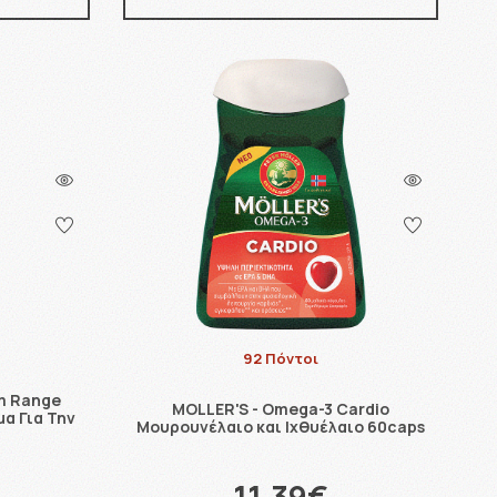
92 Πόντοι
m Range
MOLLER'S - Omega-3 Cardio
α Για Την
Μουρουνέλαιο και Ιχθυέλαιο 60caps