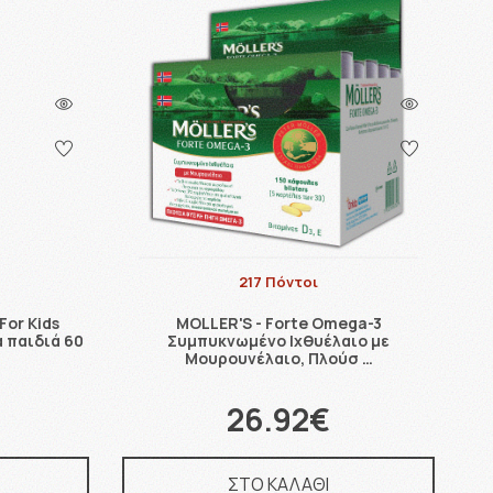
217 Πόντοι
For Kids
MOLLER'S - Forte Omega-3
 παιδιά 60
Συμπυκνωμένο Ιχθυέλαιο με
Μουρουνέλαιο, Πλούσ …
26.92€
ΣΤΟ ΚΑΛΑΘΙ