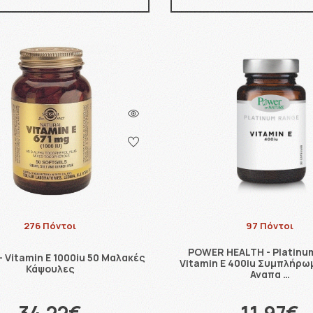
276 Πόντοι
97 Πόντοι
POWER HEALTH - Platinu
 Vitamin E 1000iu 50 Μαλακές
Vitamin E 400iu Συμπλήρωμ
Κάψουλες
Αναπα …