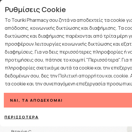
γιών
Τηλεφωνική Υποστή
Ρυθμίσεις Cookie
ΤΕΣΤ ΑΝΙΧΝΕΥΣΗΣ ΙΩΝ
ΚΡΥΟΛΟΓΗΜΑ
Το Touriki Pharmacy σου ζητά να αποδεχτείς τα cookie γ
ΔΩΡΑ ΓΙΑ ΑΝΔΡΕΣ
ΠΡΟΤΑΣΕΙΣ ΔΩΡΩΝ
απόδοσης, κοινωνικής δικτύωσης και διαφήμισης. Τα coo
BLOG
δικτύωσης και διαφήμισης παρέχονται από τρίτα μέρη γι
ΕΠΟΧΙΑΚΑ
ΦΑΡΜΑΚΕΙΟ
ΓΥΝΑΙΚΑ
ΑΝΔΡΑΣ
προσφέρουν λειτουργίες κοινωνικής δικτύωσης και εξατ
διαφημίσεις. Για να δεις περισσότερες πληροφορίες ή να
προτιμήσεις σου, πάτησε το κουμπί "Περισσότερα". Για
πληροφορίες σχετικά με αυτά τα cookie και την επεξεργ
δεδομένων σου, δες την
Πολιτική απορρήτου και cookie
.
τα cookie και την συνεπαγόμενη επεξεργασία προσωπικ
Κατηγορίες
ΝΑΙ, ΤΑ ΑΠΟΔΈΧΟΜΑΙ
Ταξινόμηση
Βιταμίνη Α
ΠΕΡΙΣΣΌΤΕΡΑ
Βιταμίνη B
Βιταμίνη C