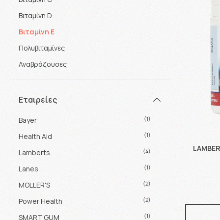
Βιταμίνη D
Βιταμίνη E
Πολυβιταμίνες
Αναβράζουσες
Εταιρείες
(1)
Bayer
(1)
Health Aid
LAMBERT
(4)
Lamberts
(1)
Lanes
(2)
MOLLER'S
(2)
Power Health
(1)
SMART GUM