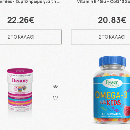
mmies - Συμπλήρωμα για τη …
Vitamin E 45iu + CoQ 10 
22.26€
20.83€
ΣΤΟ ΚΑΛΑΘΙ
ΣΤΟ ΚΑΛΑΘΙ