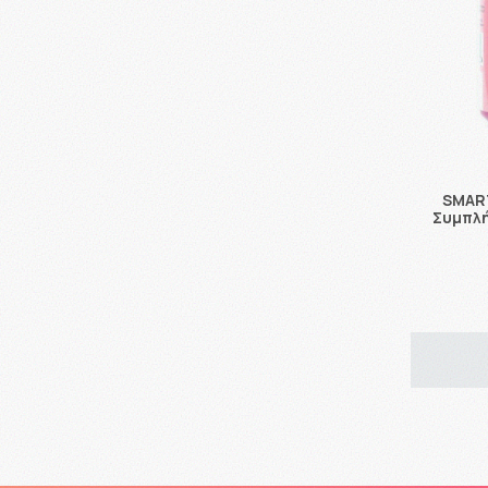
SMART
Συμπλή