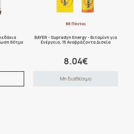
65 Πόντοι
λεδάκια
BAYER - Supradyn Energy - Βιταμίνη για
όνωση 60τμχ
Ενέργεια, 15 Αναβράζοντα Δισκία
8.04€
Μη διαθέσιμο