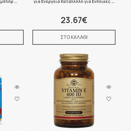
Συμπλήρ …
για Ενέργεια Κατάλληλη για Ενήλικες …
23.67€
ΣΤΟ ΚΑΛΑΘΙ