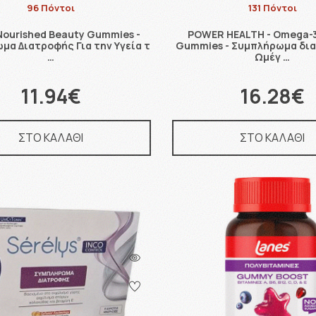
96 Πόντοι
131 Πόντοι
Nourished Beauty Gummies -
POWER HEALTH - Omega-3 
μα Διατροφής Για την Υγεία τ
Gummies - Συμπλήρωμα δι
…
Ωμέγ …
11.94€
16.28€
ΣΤΟ ΚΑΛΑΘΙ
ΣΤΟ ΚΑΛΑΘΙ