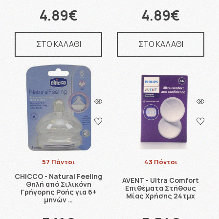
4.89€
4.89€
ΣΤΟ ΚΑΛΑΘΙ
ΣΤΟ ΚΑΛΑΘΙ
57 Πόντοι
43 Πόντοι
CHICCO - Natural Feeling
AVENT - Ultra Comfort
Θηλή από Σιλικόνη
Επιθέματα Στήθους
Γρήγορης Ροής για 6+
Μίας Χρήσης 24τμχ
μηνών …