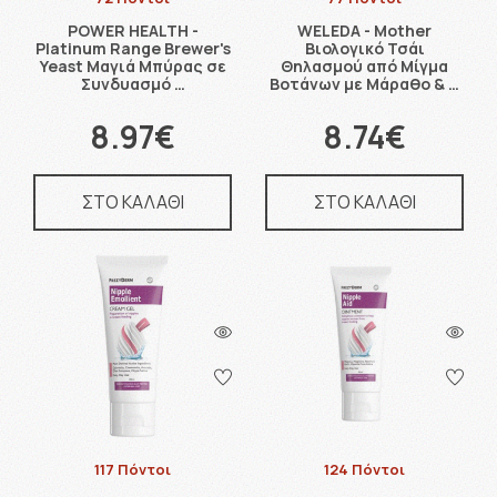
POWER HEALTH -
WELEDA - Mother
Platinum Range Brewer's
Βιολογικό Τσάι
Yeast Μαγιά Μπύρας σε
Θηλασμού από Μίγμα
Συνδυασμό …
Βοτάνων με Μάραθο & …
8.97€
8.74€
ΣΤΟ ΚΑΛΑΘΙ
ΣΤΟ ΚΑΛΑΘΙ
117 Πόντοι
124 Πόντοι