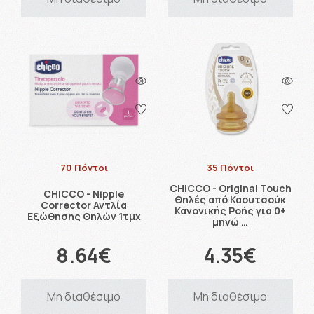
70 Πόντοι
35 Πόντοι
CHICCO - Original Touch
CHICCO - Nipple
Θηλές από Καουτσούκ
Corrector Αντλία
Κανονικής Ροής για 0+
Εξώθησης Θηλών 1τμχ
μηνώ …
8.64€
4.35€
Μη διαθέσιμο
Μη διαθέσιμο