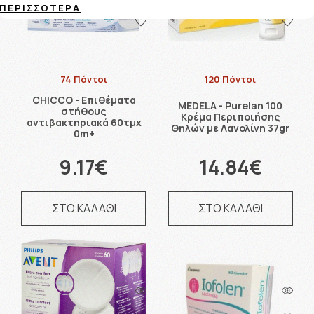
ΠΕΡΙΣΣΌΤΕΡΑ
74 Πόντοι
120 Πόντοι
CHICCO - Επιθέματα
MEDELA - Purelan 100
στήθους
Κρέμα Περιποιήσης
αντιβακτηριακά 60τμχ
Θηλών με Λανολίνη 37gr
0m+
9.17€
14.84€
ΣΤΟ ΚΑΛΑΘΙ
ΣΤΟ ΚΑΛΑΘΙ