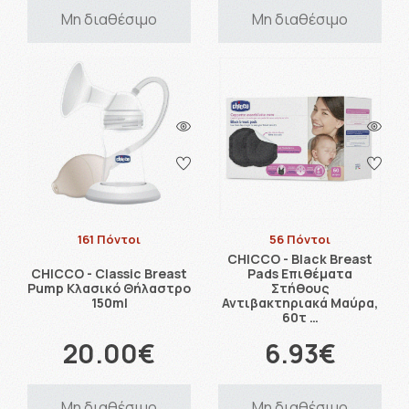
Μη διαθέσιμο
Μη διαθέσιμο
161 Πόντοι
56 Πόντοι
CHICCO - Black Breast
CHICCO - Classic Breast
Pads Επιθέματα
Pump Κλασικό Θήλαστρο
Στήθους
150ml
Αντιβακτηριακά Μαύρα,
60τ …
20.00€
6.93€
Μη διαθέσιμο
Μη διαθέσιμο