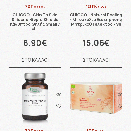
72 Πόντοι
121 Πόντοι
CHICCO - Skin To Skin
CHICCO - Natural Feeling
Silicone Nipple Shields
- Μπουκάλια Διατήρησης
Κάλυπτρα Θηλής Small /
Μητρικού Γάλακτος - Su
M …
…
8.90€
15.06€
ΣΤΟ ΚΑΛΑΘΙ
ΣΤΟ ΚΑΛΑΘΙ
72 Πόντοι
77 Πόντοι