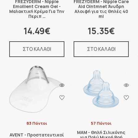
FREZYDERM - Nipple
FREZYDERM - Nipple Care
Emollient Cream Gel -
Aid Ointmnet Άνυδρη
Μαλακτική Κρέμα Για Την
Αλοιφή για τις Θηλές 40
Περιπ …
ml
14.49€
15.35€
ΣΤΟ ΚΑΛΑΘΙ
ΣΤΟ ΚΑΛΑΘΙ
83 Πόντοι
57 Πόντοι
MAM - Θηλή Σιλικόνης
AVENT - Προστατευτικοί
για Πολύ Μικρή Ροή