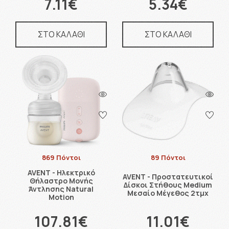
7.11€
5.34€
ΣΤΟ ΚΑΛΑΘΙ
ΣΤΟ ΚΑΛΑΘΙ
869 Πόντοι
89 Πόντοι
AVENT - Ηλεκτρικό
AVENT - Προστατευτικοί
Θήλαστρο Μονής
Δίσκοι Στήθους Medium
Άντλησης Natural
Μεσαίο Μέγεθος 2τμχ
Motion
107.81€
11.01€