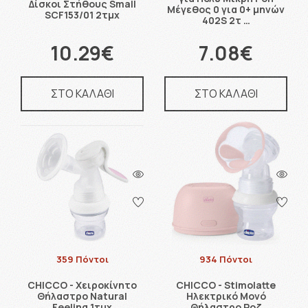
Δίσκοι Στήθους Small
Μέγεθος 0 για 0+ μηνών
SCF153/01 2τμχ
402S 2τ …
10.29€
7.08€
ΣΤΟ ΚΑΛΑΘΙ
ΣΤΟ ΚΑΛΑΘΙ
359 Πόντοι
934 Πόντοι
CHICCO - Χειροκίνητο
CHICCO - Stimolatte
Θήλαστρο Natural
Ηλεκτρικό Μονό
Feeling 1τμχ
Θήλαστρο Ροζ