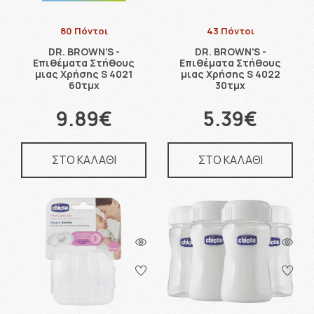
80 Πόντοι
43 Πόντοι
DR. BROWN'S -
DR. BROWN'S -
Επιθέματα Στήθους
Επιθέματα Στήθους
μιας Χρήσης S 4021
μιας Χρήσης S 4022
60τμχ
30τμχ
9.89€
5.39€
ΣΤΟ ΚΑΛΑΘΙ
ΣΤΟ ΚΑΛΑΘΙ