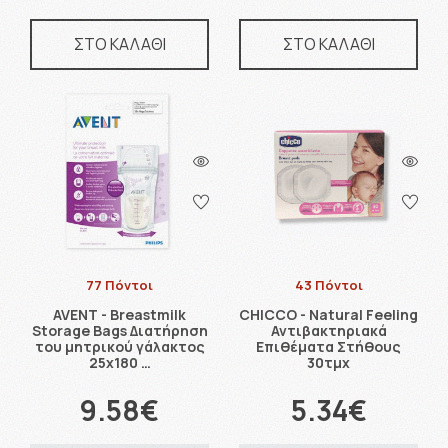
ΣΤΟ ΚΑΛΑΘΙ
ΣΤΟ ΚΑΛΑΘΙ
77 Πόντοι
43 Πόντοι
AVENT - Breastmilk
CHICCO - Natural Feeling
Storage Bags Διατήρηση
Αντιβακτηριακά
του μητρικού γάλακτος
Επιθέματα Στήθους
25x180 …
30τμχ
9.58€
5.34€