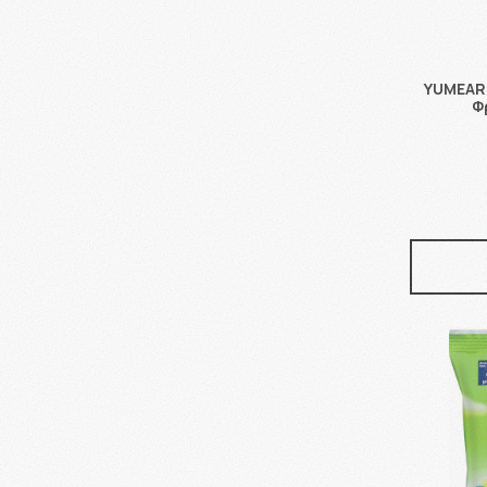
YUMEART
Φ