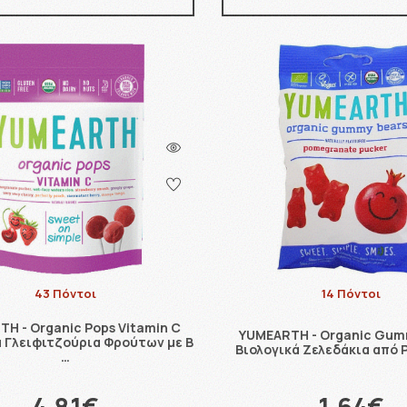
43 Πόντοι
14 Πόντοι
H - Organic Pops Vitamin C
YUMEARTH - Organic Gum
ά Γλειφιτζούρια Φρούτων με Β
Βιολογικά Ζελεδάκια από Ρ
…