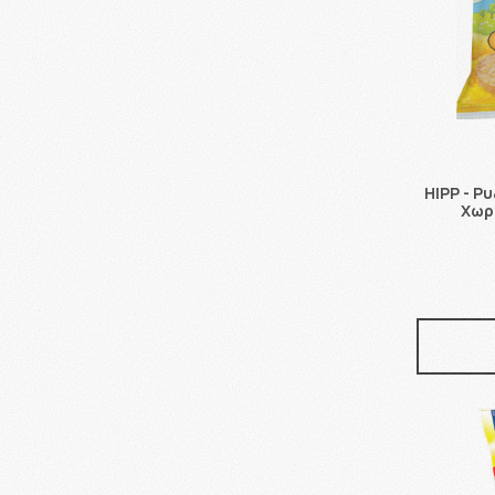
HIPP - Ρ
Χωρ