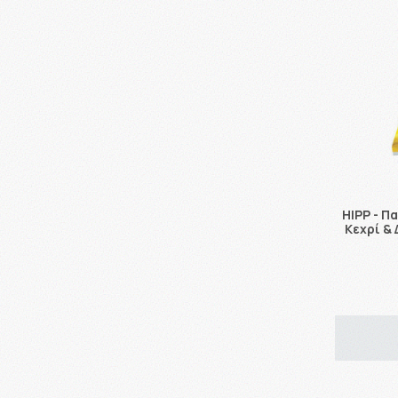
HIPP - Π
Κεχρί &