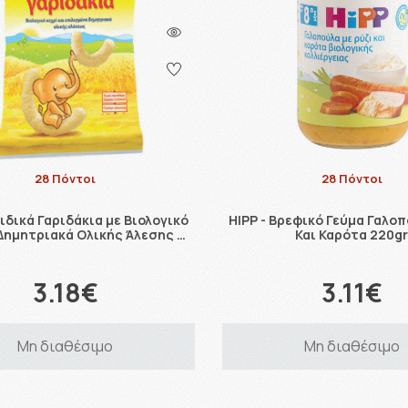
28 Πόντοι
28 Πόντοι
αιδικά Γαριδάκια με Βιολογικό
HIPP - Βρεφικό Γεύμα Γαλοπ
 Δημητριακά Ολικής Άλεσης …
Και Καρότα 220g
3.18€
3.11€
Μη διαθέσιμο
Μη διαθέσιμο