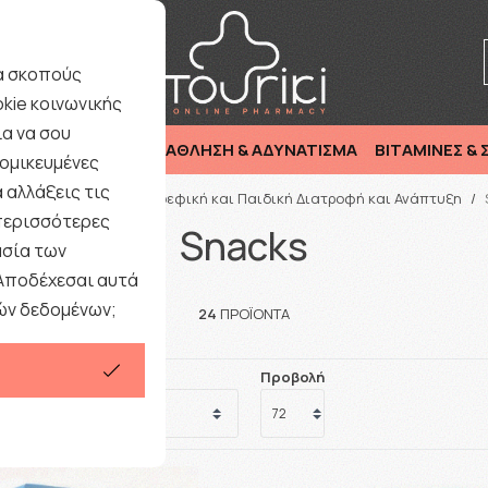
ριξη : Καθημερινά 9:00-17·00 εκτός Σαββάτου/ Αργιών
ια σκοπούς
kie κοινωνικής
α να σου
ΜΗΤΕΡΑ & ΠΑΙΔΙ
ΑΘΛΗΣΗ & ΑΔΥΝΑΤΙΣΜΑ
ΒΙΤΑΜΙΝΕΣ &
ομικευμένες
 αλλάξεις τις
/
ΜΗΤΕΡΑ & ΠΑΙΔΙ
/
Βρεφική και Παιδική Διατροφή και Ανάπτυξη
/
 περισσότερες
Snacks
ασία των
 Αποδέχεσαι αυτά
ών δεδομένων;
24
ΠΡΟΪΟΝΤΑ
Προβολή