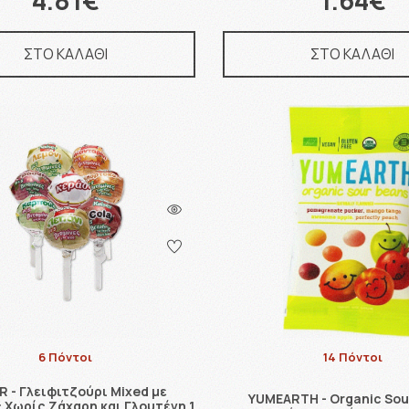
4.81€
1.64€
ΣΤΟ ΚΑΛΑΘΙ
ΣΤΟ ΚΑΛΑΘΙ
6 Πόντοι
14 Πόντοι
R - Γλειφιτζούρι Mixed με
YUMEARTH - Organic Sou
 Χωρίς Ζάχαρη και Γλουτένη 1