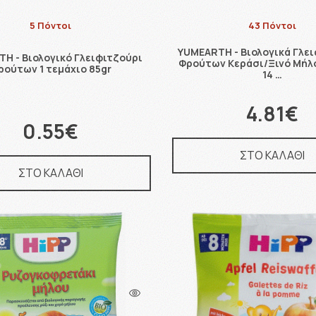
5 Πόντοι
43 Πόντοι
YUMEARTH - Βιολογικά Γλε
H - Βιολογικό Γλειφιτζούρι
Φρούτων Κεράσι/Ξινό Μήλ
ρούτων 1 τεμάχιο 85gr
14 …
4.81€
0.55€
ΣΤΟ ΚΑΛΑΘΙ
ΣΤΟ ΚΑΛΑΘΙ