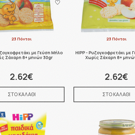
23 Πόντοι
23 Πόντοι
υζογκοφρετάκι με Γεύση Μήλο
HIPP - Ρυζογκοφρετάκι με 
ίς Ζάχαρη 8+ μηνών 30gr
Χωρίς Ζάχαρη 8+ μηνώ
2.62€
2.62€
ΣΤΟ ΚΑΛΑΘΙ
ΣΤΟ ΚΑΛΑΘΙ