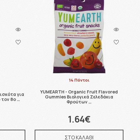
14 Πόντοι
YUMEARTH - Organic Fruit Flavored
πισκότα για
Gummies Βιολογικά Ζελεδάκια
 τον 8ο …
Φρούτων …
1.64€
ΣΤΟ ΚΑΛΑΘΙ