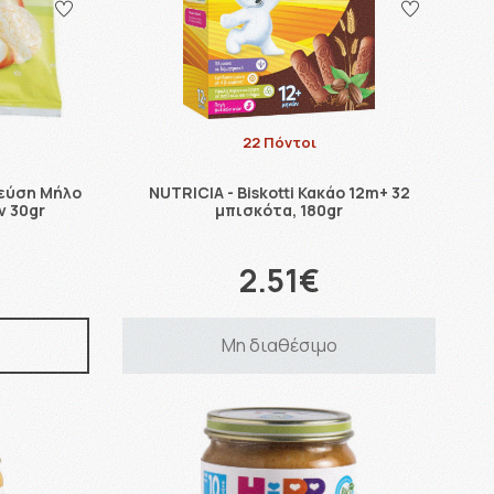
22 Πόντοι
Γεύση Μήλο
NUTRICIA - Biskotti Κακάο 12m+ 32
ν 30gr
μπισκότα, 180gr
2.51€
Μη διαθέσιμο