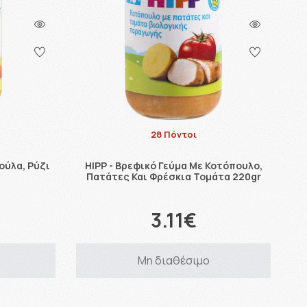
28 Πόντοι
ούλα, Ρύζι
HIPP - Βρεφικό Γεύμα Με Κοτόπουλο,
r
Πατάτες Και Φρέσκια Τομάτα 220gr
3.11€
Μη διαθέσιμο