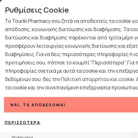
γιών
Τηλεφωνική Υποστή
Ρυθμίσεις Cookie
ΤΕΣΤ ΑΝΙΧΝΕΥΣΗΣ ΙΩΝ
ΚΡΥΟΛΟΓΗΜΑ
Το Touriki Pharmacy σου ζητά να αποδεχτείς τα cookie γ
ΔΩΡΑ ΓΙΑ ΑΝΔΡΕΣ
ΠΡΟΤΑΣΕΙΣ ΔΩΡΩΝ
απόδοσης, κοινωνικής δικτύωσης και διαφήμισης. Τα coo
BLOG
δικτύωσης και διαφήμισης παρέχονται από τρίτα μέρη γι
ΕΠΟΧΙΑΚΑ
ΦΑΡΜΑΚΕΙΟ
ΓΥΝΑΙΚΑ
ΑΝΔΡΑΣ
προσφέρουν λειτουργίες κοινωνικής δικτύωσης και εξατ
διαφημίσεις. Για να δεις περισσότερες πληροφορίες ή να
Αρχική
προτιμήσεις σου, πάτησε το κουμπί "Περισσότερα". Για
πληροφορίες σχετικά με αυτά τα cookie και την επεξεργ
δεδομένων σου, δες την
Πολιτική απορρήτου και cookie
.
τα cookie και την συνεπαγόμενη επεξεργασία προσωπικ
Κατηγορίες
ΝΑΙ, ΤΑ ΑΠΟΔΈΧΟΜΑΙ
Ταξινόμηση
Κρέμες
ΠΕΡΙΣΣΌΤΕΡΑ
Snacks
Ροφήματα