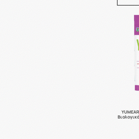
YUMEART
Βιολογικ