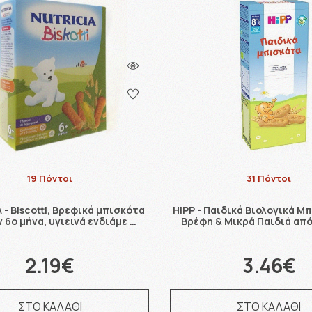
19 Πόντοι
31 Πόντοι
 - Biscotti, Βρεφικά μπισκότα
HIPP - Παιδικά Βιολογικά Μ
 6ο μήνα, υγιεινά ενδιάμε …
Βρέφη & Μικρά Παιδιά από
2.19€
3.46€
ΣΤΟ ΚΑΛΑΘΙ
ΣΤΟ ΚΑΛΑΘΙ