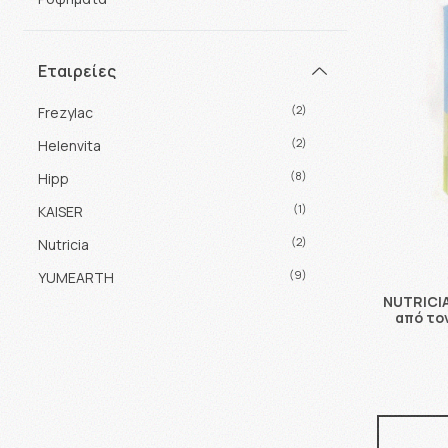
Εταιρείες
(2)
Frezylac
(2)
Helenvita
(8)
Hipp
(1)
KAISER
(2)
Nutricia
(9)
YUMEARTH
NUTRICIA
από τον