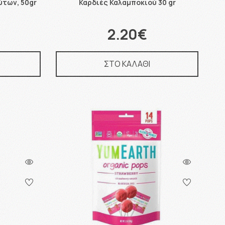
ύτων, 50gr
Καρδιές Καλαμποκιού 30 gr
2.20€
ΣΤΟ ΚΑΛΑΘΙ