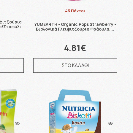
43 Πόντοι
ιφιτζούρια
YUMEARTH - Organic Pops Strawberry -
ο/Σταφύλι
Βιολογικά Γλειφιτζούρια Φράουλα, …
4.81€
ΣΤΟ ΚΑΛΑΘΙ