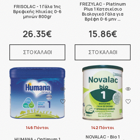
FREZYLAC - Platinum
FRISOLAC - 1 Γάλα 1ης
Plus 1 Κατσικίσιο
Βρεφικής Ηλικίας 0-6
Βιολογικό Γάλα για
μηνών 800gr
Βρέφη 0-6 μην …
26.35€
15.86€
ΣΤΟ ΚΑΛΑΘΙ
ΣΤΟ ΚΑΛΑΘΙ
146 Πόντοι
142 Πόντοι
NOVALAC - Bio 1
HUMANA - Optimum 1