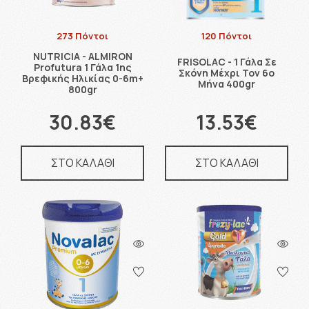
273 Πόντοι
120 Πόντοι
NUTRICIA - ALMIRON
FRISOLAC - 1 Γάλα Σε
Profutura 1 Γάλα 1ης
Σκόνη Μέχρι Τον 6ο
Βρεφικής Ηλικίας 0-6m+
Μήνα 400gr
800gr
30.83€
13.53€
ΣΤΟ ΚΑΛΑΘΙ
ΣΤΟ ΚΑΛΑΘΙ