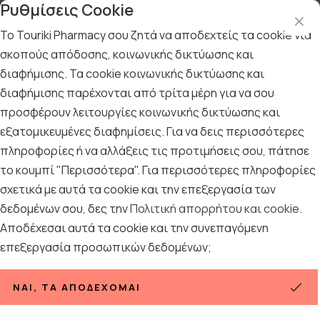
Ρυθμίσεις Cookie
Το Touriki Pharmacy σου ζητά να αποδεχτείς τα cookie για
σκοπούς απόδοσης, κοινωνικής δικτύωσης και
διαφήμισης. Τα cookie κοινωνικής δικτύωσης και
Αρχική
/
ΜΗΤΕΡΑ & ΠΑΙΔΙ
/
Βρεφικά Γάλατα
/
Γάλατα Νο 1
διαφήμισης παρέχονται από τρίτα μέρη για να σου
Γάλατα Νο 1
προσφέρουν λειτουργίες κοινωνικής δικτύωσης και
εξατομικευμένες διαφημίσεις. Για να δεις περισσότερες
21
ΠΡΟΪΟΝΤΑ
πληροφορίες ή να αλλάξεις τις προτιμήσεις σου, πάτησε
το κουμπί "Περισσότερα". Για περισσότερες πληροφορίες
σχετικά με αυτά τα cookie και την επεξεργασία των
Ταξινόμηση
Προβολή
δεδομένων σου, δες την
Πολιτική απορρήτου και cookie
.
Αποδέχεσαι αυτά τα cookie και την συνεπαγόμενη
επεξεργασία προσωπικών δεδομένων;
ΝΑΙ, ΤΑ ΑΠΟΔΈΧΟΜΑΙ