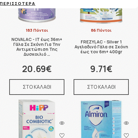
ΠΕΡΙΣΣΌΤΕΡΑ
183 Πόντοι
86 Πόντοι
NOVALAC - IT έως 36m+
FREZYLAC - Silver 1
Γάλα Σε Σκόνη Για Την
Αγελαδινό Γάλα σε Σκόνη
Αντιμετώπιση Της
έως τον 6m+ 400gr
Δυσκοιλιό …
20.69€
9.71€
ΣΤΟ ΚΑΛΑΘΙ
ΣΤΟ ΚΑΛΑΘΙ