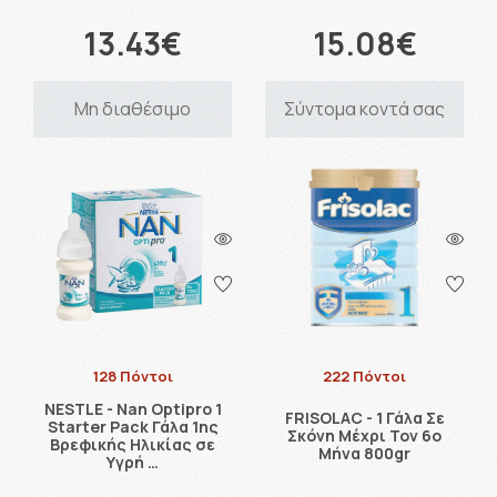
13.43€
15.08€
Μη διαθέσιμο
Σύντομα κοντά σας
128 Πόντοι
222 Πόντοι
NESTLE - Nan Optipro 1
FRISOLAC - 1 Γάλα Σε
Starter Pack Γάλα 1ης
Σκόνη Μέχρι Τον 6ο
Βρεφικής Hλικίας σε
Μήνα 800gr
Yγρή …