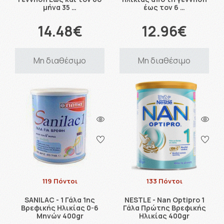
μήνα 35 …
έως τον 6 …
14.48€
12.96€
Μη διαθέσιμο
Μη διαθέσιμο
119 Πόντοι
133 Πόντοι
SANILAC - 1 Γάλα 1ης
NESTLE - Nan Optipro 1
Βρεφικής Ηλικίας 0-6
Γάλα Πρώτης Βρεφικής
Μηνών 400gr
Ηλικίας 400gr