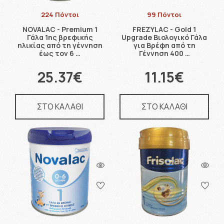
224 Πόντοι
99 Πόντοι
NOVALAC - Premium 1
FREZYLAC - Gold 1
Γάλα 1ης βρεφικής
Upgrade Βιολογικό Γάλα
ηλικίας από τη γέννηση
για Βρέφη από τη
έως τον 6 …
Γέννηση 400 …
25.37€
11.15€
ΣΤΟ ΚΑΛΑΘΙ
ΣΤΟ ΚΑΛΑΘΙ