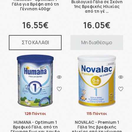
Βιολογικό Γάλα σε Σκόνη
Γάλα για Βρέφη από τη
1ης Βρεφικής Ηλικίας
Γέννηση 400gr
από τη γέ …
16.55€
16.05€
ΣΤΟ ΚΑΛΑΘΙ
Μη διαθέσιμο
128 Πόντοι
115 Πόντοι
HUMANA - Optimum 1
NOVALAC - Premium 1
Βρεφικό Γάλα, από τη
Γάλα 1ης βρεφικής
Γέννηση Eως και τον 6ο
ηλικίας από τη γέννηση