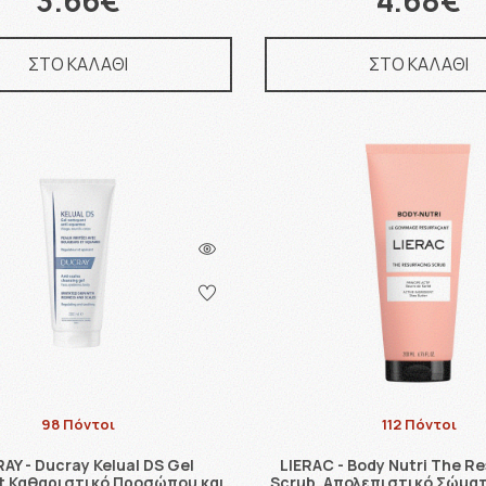
3.66€
4.68€
ΣΤΟ ΚΑΛΑΘΙ
ΣΤΟ ΚΑΛΑΘΙ
98 Πόντοι
112 Πόντοι
AY - Ducray Kelual DS Gel
LIERAC - Body Nutri The R
t Καθαριστικό Προσώπου και
Scrub, Απολεπιστικό Σώμα