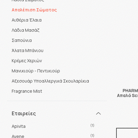
Απολέπιση Σώματος
Αιθέρια Έλαια
Λάδια Μασάζ
Σαπούνια
Άλατα Μπάνιου
Κρέμες Χεριών
Μανικιούρ - Πεντικιούρ
Αξεσουάρ Υποαλλεργικά Σκουλαρίκια
PHARMA
Fragrance Mist
Απαλό Sc
Εταιρείες
(1)
Apivita
(1)
Avene