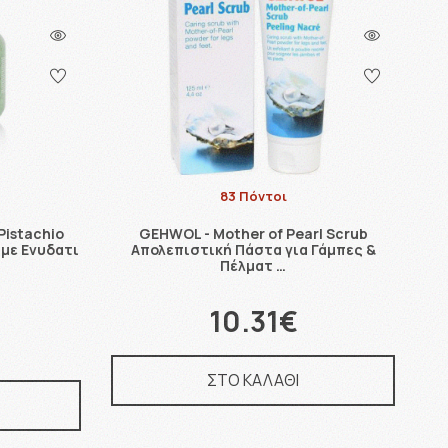
83 Πόντοι
Pistachio
GEHWOL - Mother of Pearl Scrub
με Ενυδατι
Απολεπιστική Πάστα για Γάμπες &
Πέλματ …
10.31€
ΣΤΟ ΚΑΛΑΘΙ