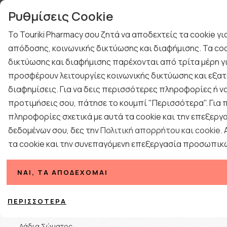
γιών
Τηλεφωνική Υποστή
Ρυθμίσεις Cookie
ΤΕΣΤ ΑΝΙΧΝΕΥΣΗΣ ΙΩΝ
ΚΡΥΟΛΟΓΗΜΑ
Το Touriki Pharmacy σου ζητά να αποδεχτείς τα cookie γ
ΔΩΡΑ ΓΙΑ ΑΝΔΡΕΣ
ΠΡΟΤΑΣΕΙΣ ΔΩΡΩΝ
απόδοσης, κοινωνικής δικτύωσης και διαφήμισης. Τα coo
BLOG
δικτύωσης και διαφήμισης παρέχονται από τρίτα μέρη γι
ΕΠΟΧΙΑΚΑ
ΦΑΡΜΑΚΕΙΟ
ΓΥΝΑΙΚΑ
ΑΝΔΡΑΣ
προσφέρουν λειτουργίες κοινωνικής δικτύωσης και εξατ
διαφημίσεις. Για να δεις περισσότερες πληροφορίες ή να
προτιμήσεις σου, πάτησε το κουμπί "Περισσότερα". Για
πληροφορίες σχετικά με αυτά τα cookie και την επεξεργ
δεδομένων σου, δες την
Πολιτική απορρήτου και cookie
.
τα cookie και την συνεπαγόμενη επεξεργασία προσωπικ
Κατηγορίες
ΝΑΙ, ΤΑ ΑΠΟΔΈΧΟΜΑΙ
Ταξινόμηση
Κρέμες Σώματος
ΠΕΡΙΣΣΌΤΕΡΑ
Αφρόλουτρο
Λάδια Σώματος