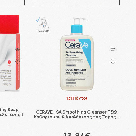
131 Πόντοι
ting Soap
CERAVE - SA Smoothing Cleanser Τζελ
ολέπισης 1
Καθαρισμού & Απολέπισης της Ξηρής …