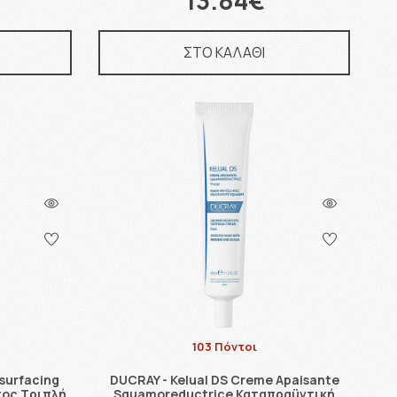
13.84€
ΣΤΟ ΚΑΛΑΘΙ
103 Πόντοι
esurfacing
DUCRAY - Kelual DS Creme Apaisante
τος Τριπλή
Squamoreductrice Καταπραϋντική