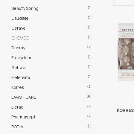
(1)
Beauty Spring
(1)
Caudalie
(1)
CeraVe
(1)
CHEMCO
(2)
Ducray
(1)
Frezyderm
(1)
Gehwol
(1)
Helenvita
(2)
Korres
(6)
LAVISH CARE
(2)
Lierac
KORRES 
(2)
Pharmasept
(1)
PODIA