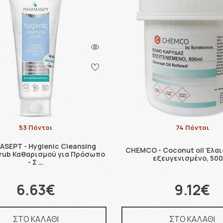
53 Πόντοι
74 Πόντοι
SEPT - Hygienic Cleansing
CHEMCO - Coconut oil Έλα
rub Καθαρισμού για Πρόσωπο
εξευγενισμένο, 50
- Σ …
6.63€
9.12€
ΣΤΟ ΚΑΛΑΘΙ
ΣΤΟ ΚΑΛΑΘΙ