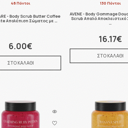
48 Πόντοι
130 Πόντοι
AVENE - Body Gommage Douc
RE - Body Scrub Butter Coffee
Scrub Απαλό Αποκλειστικό
te Απολέπιση Σώματος με …
…
16.17€
6.00€
ΣΤΟ ΚΑΛΑΘΙ
ΣΤΟ ΚΑΛΑΘΙ