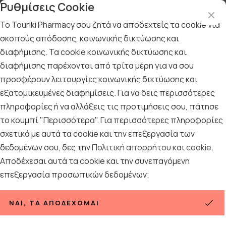
Ρυθμίσεις Cookie
Το Touriki Pharmacy σου ζητά να αποδεχτείς τα cookie για
σκοπούς απόδοσης, κοινωνικής δικτύωσης και
διαφήμισης. Τα cookie κοινωνικής δικτύωσης και
Αρχική
/
ΦΑΡΜΑΚΕΙΟ
/
Πρώτες Βοήθειες
/
Ωτοασπίδες
διαφήμισης παρέχονται από τρίτα μέρη για να σου
Ωτοασπίδες
προσφέρουν λειτουργίες κοινωνικής δικτύωσης και
εξατομικευμένες διαφημίσεις. Για να δεις περισσότερες
5
ΠΡΟΪΟΝΤΑ
πληροφορίες ή να αλλάξεις τις προτιμήσεις σου, πάτησε
το κουμπί "Περισσότερα". Για περισσότερες πληροφορίες
σχετικά με αυτά τα cookie και την επεξεργασία των
Ταξινόμηση
Προβολή
δεδομένων σου, δες την
Πολιτική απορρήτου και cookie
.
Αποδέχεσαι αυτά τα cookie και την συνεπαγόμενη
επεξεργασία προσωπικών δεδομένων;
ΝΑΙ, ΤΑ ΑΠΟΔΈΧΟΜΑΙ