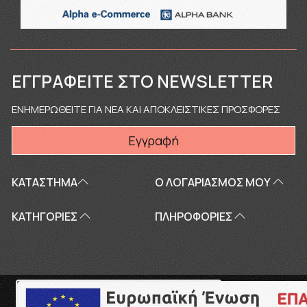
ΕΓΓΡΑΦΕΊΤΕ ΣΤΟ NEWSLETTER
ΕΝΗΜΕΡΩΘΕΙΤΕ ΓΙΑ ΝΕΑ ΚΑΙ ΑΠΟΚΛΕΙΣΤΙΚΕΣ ΠΡΟΣΦΟΡΕΣ
Εγγραφή
ΚΑΤΑΣΤΗΜΑ
Ο ΛΟΓΑΡΙΑΣΜΌΣ ΜΟΥ
ΚΑΤΗΓΟΡΙΕΣ
ΠΛΗΡΟΦΟΡΊΕΣ
Copyright © 2026
touriki.gr