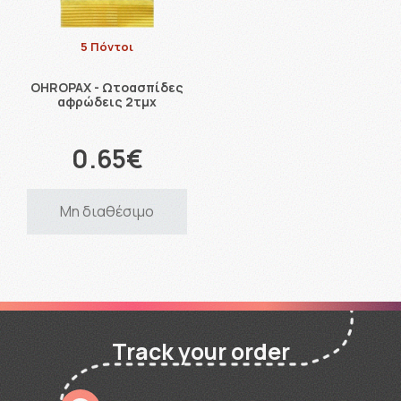
5 Πόντοι
OHROPAX - Ωτοασπίδες
αφρώδεις 2τμχ
0.65€
Μη διαθέσιμο
Track your order