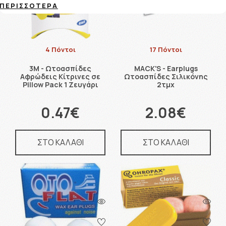
ΠΕΡΙΣΣΌΤΕΡΑ
4 Πόντοι
17 Πόντοι
3M - Ωτοασπίδες
MACK'S - Earplugs
Αφρώδεις Κίτρινες σε
Ωτοασπίδες Σιλικόνης
Pillow Pack 1 Ζευγάρι
2τμχ
0.47€
2.08€
ΣΤΟ ΚΑΛΑΘΙ
ΣΤΟ ΚΑΛΑΘΙ