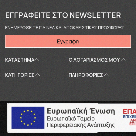
ΕΓΓΡΑΦΕΊΤΕ ΣΤΟ NEWSLETTER
ΕΝΗΜΕΡΩΘΕΙΤΕ ΓΙΑ ΝΕΑ ΚΑΙ ΑΠΟΚΛΕΙΣΤΙΚΕΣ ΠΡΟΣΦΟΡΕΣ
Εγγραφή
ΚΑΤΑΣΤΗΜΑ
Ο ΛΟΓΑΡΙΑΣΜΌΣ ΜΟΥ
ΚΑΤΗΓΟΡΙΕΣ
ΠΛΗΡΟΦΟΡΊΕΣ
Copyright © 2026
touriki.gr