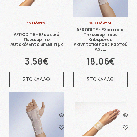
32 Πόντοι
160 Πόντοι
AFRODITE - Ελαστικός
AFRODITE - Ελαστικό
Πηχεοκαρπικός
Περικάρπιο
Κηδεμόνας
Αυτοκόλλητο Small 1τμχ
Ακινητοποίησης Καρπού
Αρι …
3.58€
18.06€
ΣΤΟ ΚΑΛΑΘΙ
ΣΤΟ ΚΑΛΑΘΙ