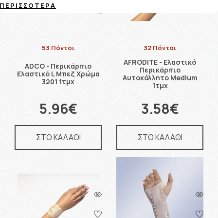
ΠΕΡΙΣΣΌΤΕΡΑ
53 Πόντοι
32 Πόντοι
AFRODITE - Ελαστικό
ADCO - Περικάρπιο
Περικάρπιο
Ελαστικό L Μπεζ Χρώμα
Αυτοκόλλητο Medium
3201 1τμχ
1τμχ
5.96€
3.58€
ΣΤΟ ΚΑΛΑΘΙ
ΣΤΟ ΚΑΛΑΘΙ