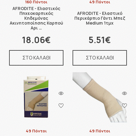
160 Πόντοι
49 Πόντοι
AFRODITE - Ελαστικός
Πηχεοκαρπικός
AFRODITE - Ελαστικό
Κηδεμόνας
Περικάρπιο Γάντι Μπεζ
Ακινητοποίησης Καρπού
Medium 1τμχ
Αρι …
18.06€
5.51€
ΣΤΟ ΚΑΛΑΘΙ
ΣΤΟ ΚΑΛΑΘΙ
49 Πόντοι
49 Πόντοι