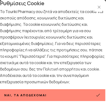
Ρυθμίσεις Cookie
Το Touriki Pharmacy σου ζητά να αποδεχτείς τα cookie για
σκοπούς απόδοσης, κοινωνικής δικτύωσης και
διαφήμισης. Τα cookie κοινωνικής δικτύωσης και
Αρχική
/
ΦΑΡΜΑΚΕΙΟ
/
Ορθοπεδικά
/
Περικάρπια
διαφήμισης παρέχονται από τρίτα μέρη για να σου
Περικάρπια
προσφέρουν λειτουργίες κοινωνικής δικτύωσης και
εξατομικευμένες διαφημίσεις. Για να δεις περισσότερες
12
ΠΡΟΪΟΝΤΑ
πληροφορίες ή να αλλάξεις τις προτιμήσεις σου, πάτησε
το κουμπί "Περισσότερα". Για περισσότερες πληροφορίες
σχετικά με αυτά τα cookie και την επεξεργασία των
Ταξινόμηση
Προβολή
δεδομένων σου, δες την
Πολιτική απορρήτου και cookie
.
Αποδέχεσαι αυτά τα cookie και την συνεπαγόμενη
επεξεργασία προσωπικών δεδομένων;
ΝΑΙ, ΤΑ ΑΠΟΔΈΧΟΜΑΙ