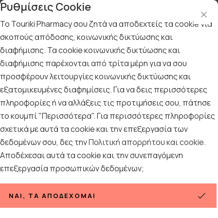
Ρυθμίσεις Cookie
Το Touriki Pharmacy σου ζητά να αποδεχτείς τα cookie για
σκοπούς απόδοσης, κοινωνικής δικτύωσης και
διαφήμισης. Τα cookie κοινωνικής δικτύωσης και
Αρχική
/
ΦΑΡΜΑΚΕΙΟ
/
Είδη Προσωπικής Υγιεινής
/
Ταμπόν
διαφήμισης παρέχονται από τρίτα μέρη για να σου
Ταμπόν
προσφέρουν λειτουργίες κοινωνικής δικτύωσης και
εξατομικευμένες διαφημίσεις. Για να δεις περισσότερες
14
ΠΡΟΪΟΝΤΑ
πληροφορίες ή να αλλάξεις τις προτιμήσεις σου, πάτησε
το κουμπί "Περισσότερα". Για περισσότερες πληροφορίες
σχετικά με αυτά τα cookie και την επεξεργασία των
Ταξινόμηση
Προβολή
δεδομένων σου, δες την
Πολιτική απορρήτου και cookie
.
Αποδέχεσαι αυτά τα cookie και την συνεπαγόμενη
επεξεργασία προσωπικών δεδομένων;
ΝΑΙ, ΤΑ ΑΠΟΔΈΧΟΜΑΙ