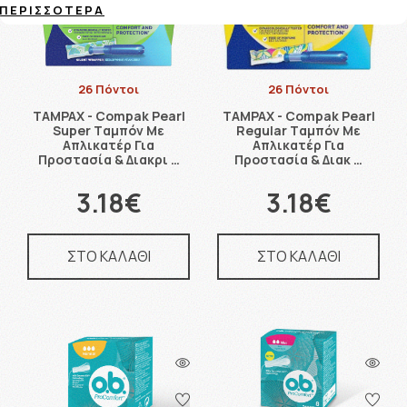
ΠΕΡΙΣΣΌΤΕΡΑ
26 Πόντοι
26 Πόντοι
TAMPAX - Compak Pearl
TAMPAX - Compak Pearl
Super Tαμπόν Με
Regular Tαμπόν Με
Απλικατέρ Για
Απλικατέρ Για
Προστασία & Διακρι …
Προστασία & Διακ …
3.18€
3.18€
ΣΤΟ ΚΑΛΑΘΙ
ΣΤΟ ΚΑΛΑΘΙ