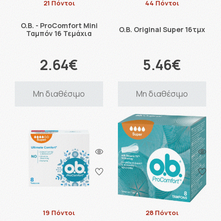
21 Πόντοι
44 Πόντοι
O.B. - ProComfort Mini
O.B. Original Super 16τμχ
Ταμπόν 16 Τεμάχια
2.64€
5.46€
Μη διαθέσιμο
Μη διαθέσιμο
19 Πόντοι
28 Πόντοι