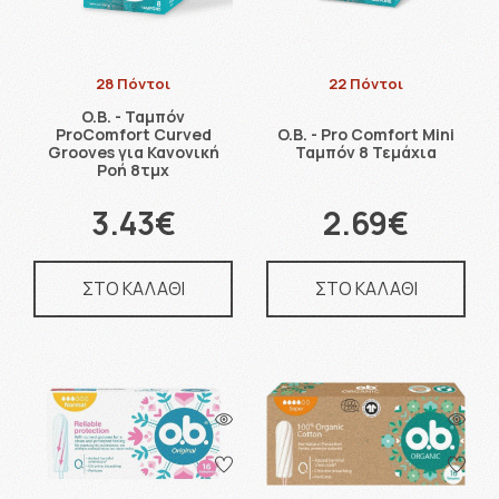
28 Πόντοι
22 Πόντοι
O.B. - Ταμπόν
ProComfort Curved
O.B. - Pro Comfort Mini
Grooves για Κανονική
Ταμπόν 8 Τεμάχια
Ροή 8τμχ
3.43€
2.69€
ΣΤΟ ΚΑΛΑΘΙ
ΣΤΟ ΚΑΛΑΘΙ