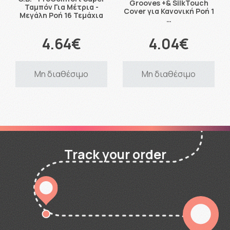
Grooves +& SilkTouch
Ταμπόν Για Μέτρια -
Cover για Κανονική Ροή 1
Μεγάλη Ροή 16 Τεμάχια
…
4.64€
4.04€
Μη διαθέσιμο
Μη διαθέσιμο
Track your order