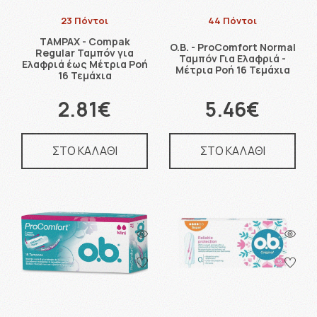
23 Πόντοι
44 Πόντοι
TAMPAX - Compak
O.B. - ProComfort Normal
Regular Ταμπόν για
Ταμπόν Για Ελαφριά -
Ελαφριά έως Μέτρια Ροή
Μέτρια Ροή 16 Τεμάχια
16 Τεμάχια
2.81€
5.46€
ΣΤΟ ΚΑΛΑΘΙ
ΣΤΟ ΚΑΛΑΘΙ