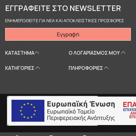
ΕΓΓΡΑΦΕΊΤΕ ΣΤΟ NEWSLETTER
ΕΝΗΜΕΡΩΘΕΙΤΕ ΓΙΑ ΝΕΑ ΚΑΙ ΑΠΟΚΛΕΙΣΤΙΚΕΣ ΠΡΟΣΦΟΡΕΣ
Εγγραφή
ΚΑΤΑΣΤΗΜΑ
Ο ΛΟΓΑΡΙΑΣΜΌΣ ΜΟΥ
ΚΑΤΗΓΟΡΙΕΣ
ΠΛΗΡΟΦΟΡΊΕΣ
Copyright © 2026
touriki.gr