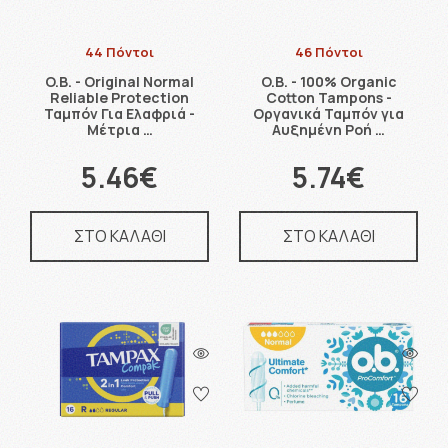
44 Πόντοι
46 Πόντοι
O.B. - Original Normal
O.B. - 100% Organic
Reliable Protection
Cotton Tampons -
Ταμπόν Για Ελαφριά -
Οργανικά Ταμπόν για
Μέτρια …
Αυξημένη Ροή …
5.46€
5.74€
ΣΤΟ ΚΑΛΑΘΙ
ΣΤΟ ΚΑΛΑΘΙ