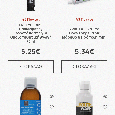
42 Πόντοι
43 Πόντοι
FREZYDERM -
Homeopathy
APIVITA - Bio Eco
Οδοντόπαστα για
Οδοντόκρεμα Με
Ομοιοπαθητική Αγωγή
Μάραθο & Πρόπολη 75ml
75ml
5.25€
5.34€
ΣΤΟ ΚΑΛΑΘΙ
ΣΤΟ ΚΑΛΑΘΙ