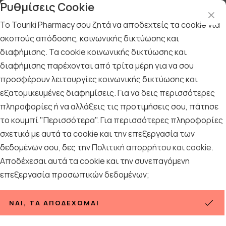
Ρυθμίσεις Cookie
Το Touriki Pharmacy σου ζητά να αποδεχτείς τα cookie για
σκοπούς απόδοσης, κοινωνικής δικτύωσης και
διαφήμισης. Τα cookie κοινωνικής δικτύωσης και
Αρχική
/
ΦΑΡΜΑΚΕΙΟ
/
Αντιμετώπιση
/
Ομοιοπαθητικά
διαφήμισης παρέχονται από τρίτα μέρη για να σου
Ομοιοπαθητικά
προσφέρουν λειτουργίες κοινωνικής δικτύωσης και
εξατομικευμένες διαφημίσεις. Για να δεις περισσότερες
7
ΠΡΟΪΟΝΤΑ
πληροφορίες ή να αλλάξεις τις προτιμήσεις σου, πάτησε
το κουμπί "Περισσότερα". Για περισσότερες πληροφορίες
σχετικά με αυτά τα cookie και την επεξεργασία των
Ταξινόμηση
Προβολή
δεδομένων σου, δες την
Πολιτική απορρήτου και cookie
.
Αποδέχεσαι αυτά τα cookie και την συνεπαγόμενη
επεξεργασία προσωπικών δεδομένων;
ΝΑΙ, ΤΑ ΑΠΟΔΈΧΟΜΑΙ