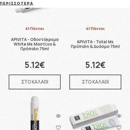
ΠΕΡΙΣΣΌΤΕΡΑ
41 Πόντοι
41 Πόντοι
APIVITA - Οδοντόκρεμα
APIVITA - Total Με
White Με Μαστίχα &
Πρόπολη & Δυόσμο 75ml
Πρόπολη 75ml
5.12€
5.12€
ΣΤΟ ΚΑΛΑΘΙ
ΣΤΟ ΚΑΛΑΘΙ