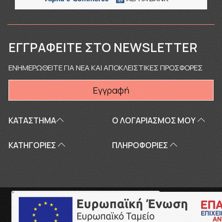
ΕΓΓΡΑΦΕΊΤΕ ΣΤΟ NEWSLETTER
ΕΝΗΜΕΡΩΘΕΙΤΕ ΓΙΑ ΝΕΑ ΚΑΙ ΑΠΟΚΛΕΙΣΤΙΚΕΣ ΠΡΟΣΦΟΡΕΣ
Εγγραφή
ΚΑΤΑΣΤΗΜΑ
Ο ΛΟΓΑΡΙΑΣΜΌΣ ΜΟΥ
ΚΑΤΗΓΟΡΙΕΣ
ΠΛΗΡΟΦΟΡΊΕΣ
Copyright © 2026
touriki.gr