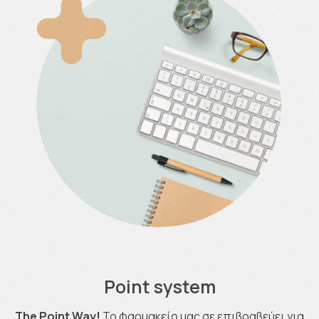
Point system
The Point Way!
Το φαρμακείο μας σε επιβραβεύει για