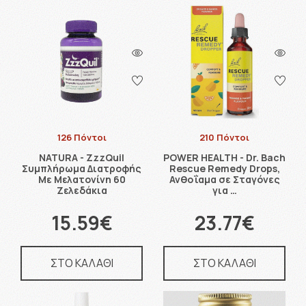
126 Πόντοι
210 Πόντοι
NATURA - ZzzQuil
POWER HEALTH - Dr. Bach
Συμπλήρωμα Διατροφής
Rescue Remedy Drops,
Με Μελατονίνη 60
Ανθοΐαμα σε Σταγόνες
Ζελεδάκια
για …
15.59€
23.77€
ΣΤΟ ΚΑΛΑΘΙ
ΣΤΟ ΚΑΛΑΘΙ