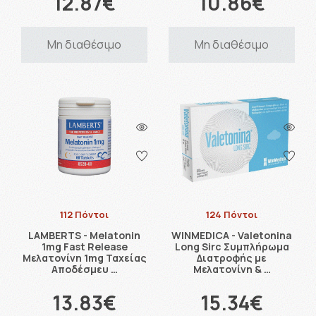
12.87€
10.86€
Μη διαθέσιμο
Μη διαθέσιμο
112 Πόντοι
124 Πόντοι
LAMBERTS - Melatonin
WINMEDICA - Valetonina
1mg Fast Release
Long Sirc Συμπλήρωμα
Μελατονίνη 1mg Ταχείας
Διατροφής με
Αποδέσμευ …
Μελατονίνη & …
13.83€
15.34€