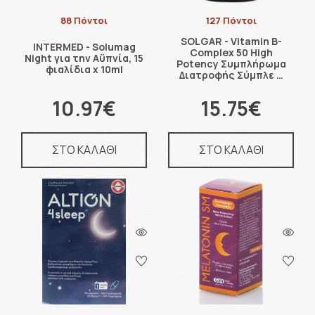
88 Πόντοι
127 Πόντοι
SOLGAR - Vitamin B-
INTERMED - Solumag
Complex 50 High
Night για την Αϋπνία, 15
Potency Συμπλήρωμα
φιαλίδια x 10ml
Διατροφής Σύμπλε …
10.97€
15.75€
ΣΤΟ ΚΑΛΑΘΙ
ΣΤΟ ΚΑΛΑΘΙ