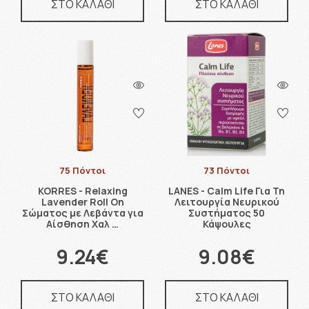
ΣΤΟ ΚΑΛΑΘΙ
ΣΤΟ ΚΑΛΑΘΙ
75 Πόντοι
73 Πόντοι
KORRES - Relaxing
LANES - Calm Life Για Τη
Lavender Roll On
Λειτουργία Νευρικού
Σώματος με Λεβάντα για
Συστήματος 50
Αίσθηση Χαλ …
Κάψουλες
9.24€
9.08€
ΣΤΟ ΚΑΛΑΘΙ
ΣΤΟ ΚΑΛΑΘΙ