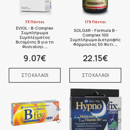
73 Πόντοι
179 Πόντοι
EVIOL - B-Complex
SOLGAR - Formula B -
Συμπλήρωμα
Complex 100
Συμπλέγματος
Συμπλήρωμα Διατροφής
Βιταμίνης B για τη
Φόρμουλας 50 Φυτι …
Φυσιολογι …
9.07€
22.15€
ΣΤΟ ΚΑΛΑΘΙ
ΣΤΟ ΚΑΛΑΘΙ