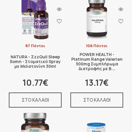
87 Πόντοι
106 Πόντοι
POWER HEALTH -
NATURA - ZzzQuil Sleep
Platinum Range Valerian
Somn - Στοματικό Spray
300mg Συμπλήρωμα
με Μελατονίνη 30ml
Διατροφής με Β …
10.77€
13.17€
ΣΤΟ ΚΑΛΑΘΙ
ΣΤΟ ΚΑΛΑΘΙ