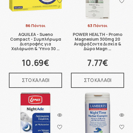
86 Πόντοι
63 Πόντοι
AQUILEA - Sueno
POWER HEALTH - Promo
Compact - Συμπλήρωμα
Magnesium 300mg 20
Διατροφής για
Αναβράζοντα Δισκία &
Χαλάρωση & Ύπνο 30 …
Δώρο Magn …
10.69€
7.77€
ΣΤΟ ΚΑΛΑΘΙ
ΣΤΟ ΚΑΛΑΘΙ