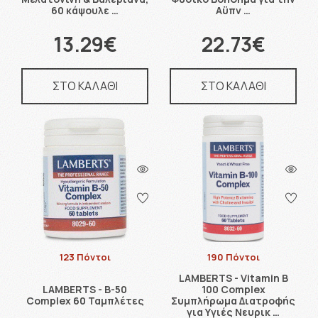
60 κάψουλε …
Αϋπν …
13.29€
22.73€
ΣΤΟ ΚΑΛΑΘΙ
ΣΤΟ ΚΑΛΑΘΙ
123 Πόντοι
190 Πόντοι
LAMBERTS - Vitamin B
LAMBERTS - B-50
100 Complex
Complex 60 Ταμπλέτες
Συμπλήρωμα Διατροφής
για Υγιές Νευρικ …