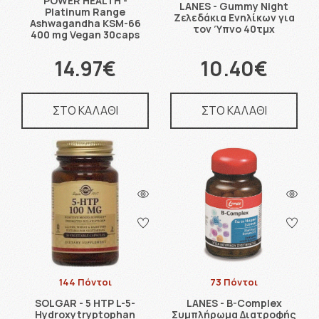
POWER HEALTH -
LANES - Gummy Night
Platinum Range
Ζελεδάκια Ενηλίκων για
Ashwagandha KSM-66
τον Ύπνο 40τμχ
400 mg Vegan 30caps
14.97€
10.40€
ΣΤΟ ΚΑΛΑΘΙ
ΣΤΟ ΚΑΛΑΘΙ
144 Πόντοι
73 Πόντοι
SOLGAR - 5 HTP L-5-
LANES - B-Complex
Hydroxytryptophan
Συμπλήρωμα Διατροφής