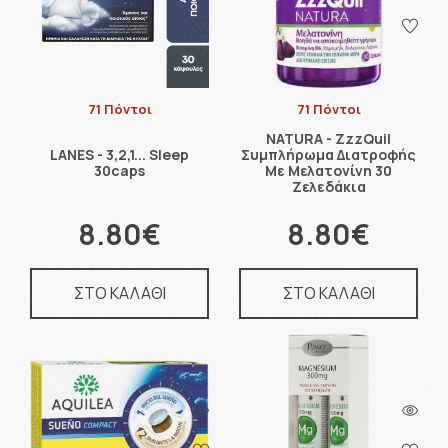
71 Πόντοι
71 Πόντοι
NATURA - ZzzQuil
LANES - 3,2,1... Sleep
Συμπλήρωμα Διατροφής
30caps
Με Μελατονίνη 30
Ζελεδάκια
8.80€
8.80€
ΣΤΟ ΚΑΛΑΘΙ
ΣΤΟ ΚΑΛΑΘΙ