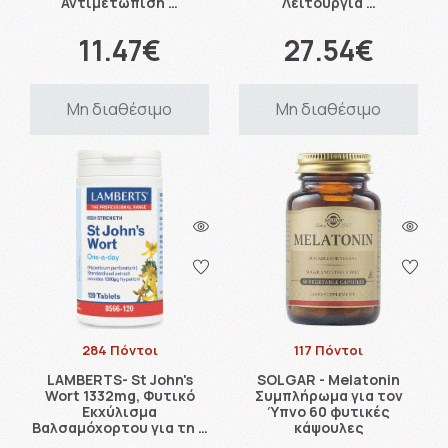
Αντιμετώπιση …
Λειτουργία …
11.47€
27.54€
Μη διαθέσιμο
Μη διαθέσιμο
284 Πόντοι
117 Πόντοι
LAMBERTS- St John's
SOLGAR - Melatonin
Wort 1332mg, Φυτικό
Συμπλήρωμα για τον
Eκχύλισμα
Ύπνο 60 φυτικές
Βαλσαμόχορτου για τη …
κάψουλες