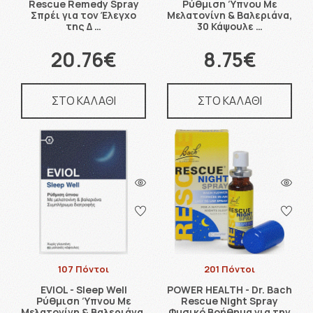
Rescue Remedy Spray
Ρύθμιση Ύπνου Με
Σπρέι για τον Έλεγχο
Μελατονίνη & Βαλεριάνα,
της Δ …
30 Κάψουλε …
20.76€
8.75€
ΣΤΟ ΚΑΛΑΘΙ
ΣΤΟ ΚΑΛΑΘΙ
107 Πόντοι
201 Πόντοι
EVIOL - Sleep Well
POWER HEALTH - Dr. Bach
Ρύθμιση Ύπνου Με
Rescue Night Spray
Μελατονίνη & Βαλεριάνα,
Φυσικό Βοήθημα για την