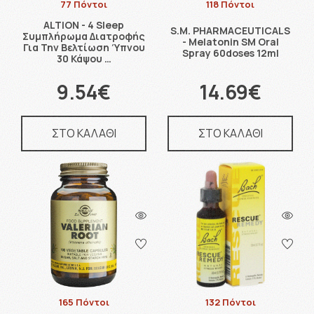
77 Πόντοι
118 Πόντοι
ALTION - 4 Sleep
S.M. PHARMACEUTICALS
Συμπλήρωμα Διατροφής
- Melatonin SM Oral
Για Την Βελτίωση Ύπνου
Spray 60doses 12ml
30 Κάψου …
9.54€
14.69€
ΣΤΟ ΚΑΛΑΘΙ
ΣΤΟ ΚΑΛΑΘΙ
165 Πόντοι
132 Πόντοι