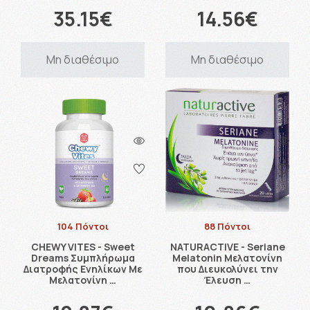
35.15€
14.56€
Μη διαθέσιμο
Μη διαθέσιμο
104 Πόντοι
88 Πόντοι
CHEWY VITES - Sweet
NATURACTIVE - Seriane
Dreams Συμπλήρωμα
Melatonin Μελατονίνη
Διατροφής Ενηλίκων Με
που Διευκολύνει την
Μελατονίνη …
Έλευση …