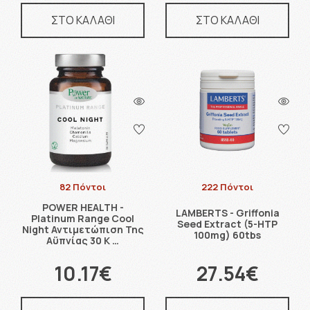
ΣΤΟ ΚΑΛΑΘΙ
ΣΤΟ ΚΑΛΑΘΙ
82 Πόντοι
222 Πόντοι
POWER HEALTH -
LAMBERTS - Griffonia
Platinum Range Cool
Seed Extract (5-HTP
Night Αντιμετώπιση Της
100mg) 60tbs
Αϋπνίας 30 Κ …
10.17€
27.54€