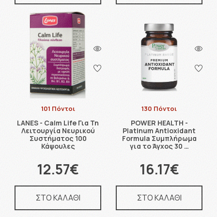
101 Πόντοι
130 Πόντοι
LANES - Calm Life Για Τη
POWER HEALTH -
Λειτουργία Νευρικού
Platinum Antioxidant
Συστήματος 100
Formula Συμπλήρωμα
Κάψουλες
για το Άγχος 30 …
12.57€
16.17€
ΣΤΟ ΚΑΛΑΘΙ
ΣΤΟ ΚΑΛΑΘΙ