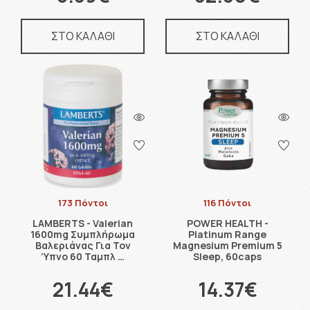
ΣΤΟ ΚΑΛΑΘΙ
ΣΤΟ ΚΑΛΑΘΙ
173 Πόντοι
116 Πόντοι
LAMBERTS - Valerian
POWER HEALTH -
1600mg Συμπλήρωμα
Platinum Range
Βαλεριάνας Για Τον
Magnesium Premium 5
Ύπνο 60 Ταμπλ …
Sleep, 60caps
21.44€
14.37€