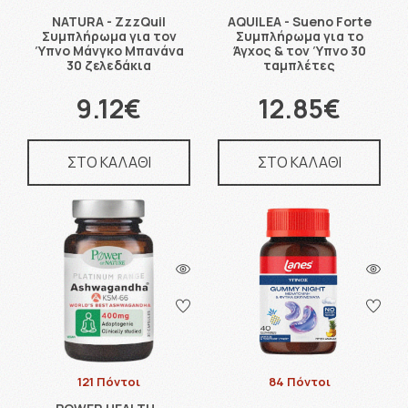
NATURA - ZzzQuil
AQUILEA - Sueno Forte
Συμπλήρωμα για τον
Συμπλήρωμα για το
Ύπνο Μάνγκο Μπανάνα
Άγχος & τον Ύπνο 30
30 ζελεδάκια
ταμπλέτες
9.12€
12.85€
ΣΤΟ ΚΑΛΑΘΙ
ΣΤΟ ΚΑΛΑΘΙ
121 Πόντοι
84 Πόντοι