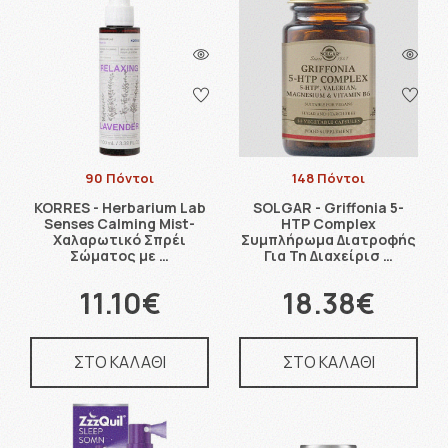
90 Πόντοι
148 Πόντοι
KORRES - Herbarium Lab
SOLGAR - Griffonia 5-
Senses Calming Mist-
HTP Complex
Χαλαρωτικό Σπρέι
Συμπλήρωμα Διατροφής
Σώματος με …
Για Τη Διαχείρισ …
11.10€
18.38€
ΣΤΟ ΚΑΛΑΘΙ
ΣΤΟ ΚΑΛΑΘΙ