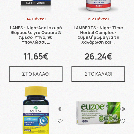
94 Πόντοι
212 Πόντοι
LANES - NightAde Ισχυρή
LAMBERTS - Night Time
Φόρμουλα για Φυσικό &
Herbal Complex -
Άμεσο Ύπνο, 90
Συμπλήρωμα για τη
Υπογλώσσι …
Χαλάρωση και …
11.65€
26.24€
ΣΤΟ ΚΑΛΑΘΙ
ΣΤΟ ΚΑΛΑΘΙ