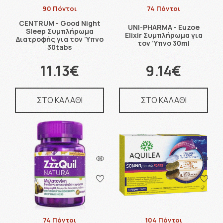
90 Πόντοι
74 Πόντοι
CENTRUM - Good Night
UNI-PHARMA - Euzoe
Sleep Συμπλήρωμα
Elixir Συμπλήρωμα για
Διατροφής για τον Ύπνο
τον Ύπνο 30ml
30tabs
11.13€
9.14€
ΣΤΟ ΚΑΛΑΘΙ
ΣΤΟ ΚΑΛΑΘΙ
74 Πόντοι
104 Πόντοι