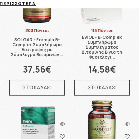
ΠΕΡΙΣΣΌΤΕΡΑ
303 Πόντοι
118 Πόντοι
EVIOL - B-Complex
SOLGAR - Formula B-
Συμπλήρωμα
Complex Συμπλήρωμα
Συμπλέγματος
Διατροφής με
Βιταμίνης B για τη
Σύμπλεγμα Βιταμινών …
Φυσιολογι …
37.56€
14.58€
ΣΤΟ ΚΑΛΑΘΙ
ΣΤΟ ΚΑΛΑΘΙ