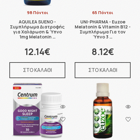
98 Πόντοι
65 Πόντοι
AQUILEA SUENO -
UNI-PHARMA - Euzoe
Συμπλήρωμα Διατροφής
Melatonin & Vitamin B12 -
για Χαλάρωση & Ύπνο
Συμπλήρωμα Για τον
1mg Melatonin …
Ύπνο 3 …
12.14€
8.12€
ΣΤΟ ΚΑΛΑΘΙ
ΣΤΟ ΚΑΛΑΘΙ