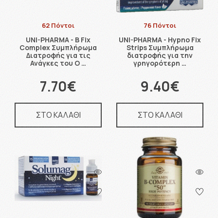
62 Πόντοι
76 Πόντοι
UNI-PHARMA - B Fix
UNI-PHARMA - Hypno Fix
Complex Συμπλήρωμα
Strips Συμπλήρωμα
Διατροφής για τις
διατροφής για την
Ανάγκες του Ο …
γρηγορότερη …
7.70€
9.40€
ΣΤΟ ΚΑΛΑΘΙ
ΣΤΟ ΚΑΛΑΘΙ