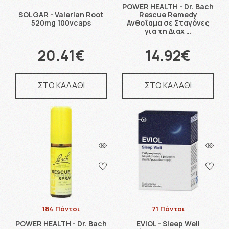
POWER HEALTH - Dr. Bach
SOLGAR - Valerian Root
Rescue Remedy
520mg 100vcaps
Ανθοΐαμα σε Σταγόνες
για τη Διαχ …
20.41€
14.92€
ΣΤΟ ΚΑΛΑΘΙ
ΣΤΟ ΚΑΛΑΘΙ
184 Πόντοι
71 Πόντοι
POWER HEALTH - Dr. Bach
EVIOL - Sleep Well