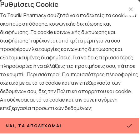
Ρυθμίσεις Cookie
Το Touriki Pharmacy σου ζητά να αποδεχτείς τα cookie για
σκοπούς απόδοσης, κοινωνικής δικτύωσης και
διαφήμισης. Τα cookie κοινωνικής δικτύωσης και
Αρχική
/
ΦΑΡΜΑΚΕΙΟ
/
Αντιμετώπιση
/
Αϋπνία
διαφήμισης παρέχονται από τρίτα μέρη για να σου
Αϋπνία
προσφέρουν λειτουργίες κοινωνικής δικτύωσης και
εξατομικευμένες διαφημίσεις. Για να δεις περισσότερες
62
ΠΡΟΪΟΝΤΑ
πληροφορίες ή να αλλάξεις τις προτιμήσεις σου, πάτησε
το κουμπί "Περισσότερα". Για περισσότερες πληροφορίες
σχετικά με αυτά τα cookie και την επεξεργασία των
Ταξινόμηση
Προβολή
δεδομένων σου, δες την
Πολιτική απορρήτου και cookie
.
Αποδέχεσαι αυτά τα cookie και την συνεπαγόμενη
επεξεργασία προσωπικών δεδομένων;
ΝΑΙ, ΤΑ ΑΠΟΔΈΧΟΜΑΙ