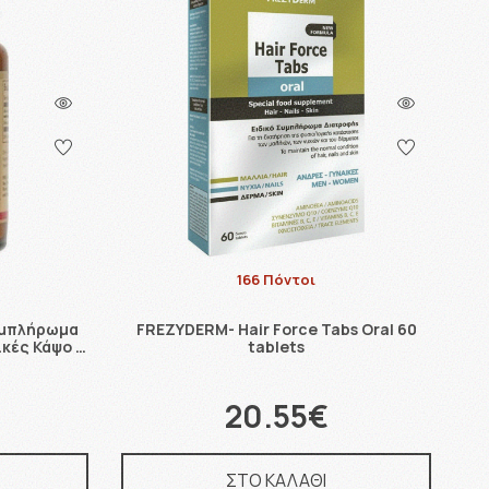
166 Πόντοι
υμπλήρωμα
FREZYDERM- Hair Force Tabs Oral 60
ικές Κάψο …
tablets
20.55€
ΣΤΟ ΚΑΛΑΘΙ