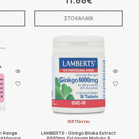
11.88€
ΣΤΟ ΚΑΛΑΘΙ
103 Πόντοι
m Range
LAMBERTS - Ginkgo Biloba Extract
υμπλήρωμα
6000mg, Ενίσχυση Μνήμης &