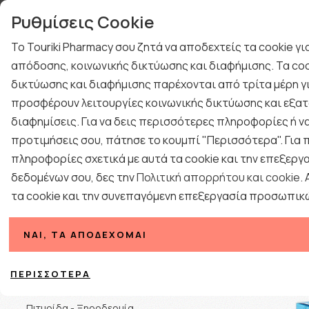
γιών
Τηλεφωνική Υποστή
Ρυθμίσεις Cookie
ΤΕΣΤ ΑΝΙΧΝΕΥΣΗΣ ΙΩΝ
ΚΡΥΟΛΟΓΗΜΑ
Το Touriki Pharmacy σου ζητά να αποδεχτείς τα cookie γ
ΔΩΡΑ ΓΙΑ ΑΝΔΡΕΣ
ΠΡΟΤΑΣΕΙΣ ΔΩΡΩΝ
απόδοσης, κοινωνικής δικτύωσης και διαφήμισης. Τα coo
BLOG
δικτύωσης και διαφήμισης παρέχονται από τρίτα μέρη γι
ΕΠΟΧΙΑΚΑ
ΦΑΡΜΑΚΕΙΟ
ΓΥΝΑΙΚΑ
ΑΝΔΡΑΣ
προσφέρουν λειτουργίες κοινωνικής δικτύωσης και εξατ
διαφημίσεις. Για να δεις περισσότερες πληροφορίες ή να
Αρχική
προτιμήσεις σου, πάτησε το κουμπί "Περισσότερα". Για
Συμπ
πληροφορίες σχετικά με αυτά τα cookie και την επεξεργ
δεδομένων σου, δες την
Πολιτική απορρήτου και cookie
.
τα cookie και την συνεπαγόμενη επεξεργασία προσωπικ
Κατηγορίες
ΝΑΙ, ΤΑ ΑΠΟΔΈΧΟΜΑΙ
Ταξινόμηση
Τριχόπτωση ανδρών
ΠΕΡΙΣΣΌΤΕΡΑ
Ανδρικά Σαμπουάν
Πιτυρίδα - Ξηροδερμία