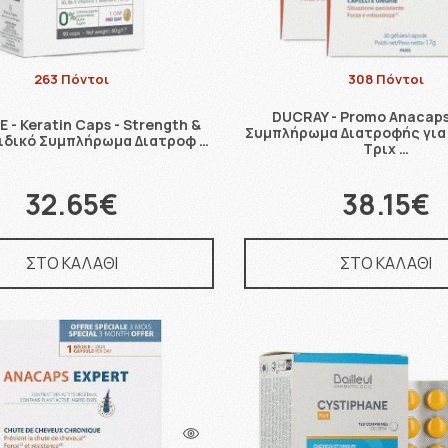
263 Πόντοι
308 Πόντοι
DUCRAY - Promo Anacaps
 - Keratin Caps - Strength &
Συμπλήρωμα Διατροφής για 
 Ειδικό Συμπλήρωμα Διατροφ …
Τριχ …
32.65€
38.15€
ΣΤΟ ΚΑΛΑΘΙ
ΣΤΟ ΚΑΛΑΘΙ