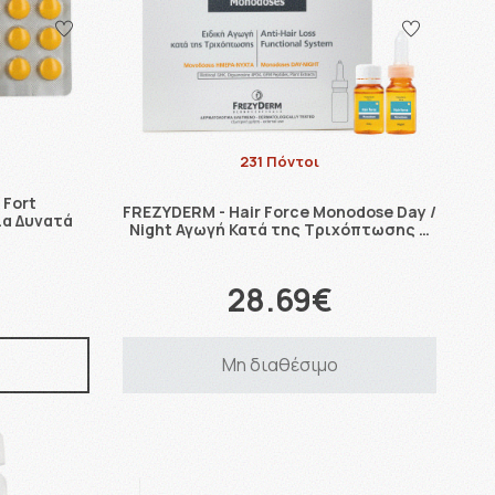
231 Πόντοι
 Fort
FREZYDERM - Hair Force Monodose Day /
ια Δυνατά
Night Αγωγή Κατά της Τριχόπτωσης …
28.69€
Μη διαθέσιμο