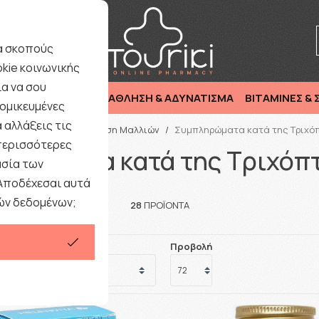
ριξη : Καθημερινά 9:00-17·00 εκτός Σαββάτου/ Αργιών
ια σκοπούς
kie κοινωνικής
α να σου
ΜΗΤΕΡΑ & ΠΑΙΔΙ
ΑΘΛΗΣΗ & ΑΔΥΝΑΤΙΣΜΑ
ΒΙΤΑΜΙΝΕΣ &
ομικευμένες
 αλλάξεις τις
/
ΑΝΔΡΑΣ
/
Περιποίηση Μαλλιών
/
Συμπληρώματα κατά της Τριχό
 περισσότερες
ληρώματα κατά της Τριχόπ
ασία των
 Αποδέχεσαι αυτά
ών δεδομένων;
28
ΠΡΟΪΟΝΤΑ
Προβολή