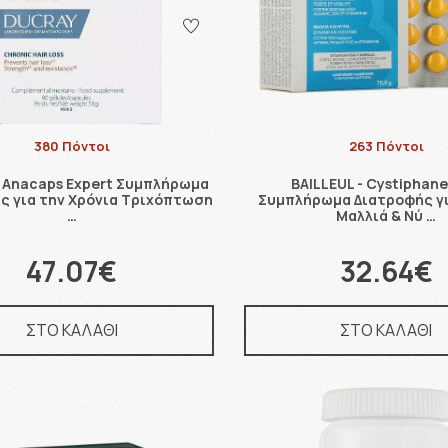
380 Πόντοι
263 Πόντοι
 Anacaps Expert Συμπλήρωμα
BAILLEUL - Cystiphane
ς για την Χρόνια Τριχόπτωση
Συμπλήρωμα Διατροφής γ
…
Μαλλιά & Νύ …
47.07€
32.64€
ΣΤΟ ΚΑΛΑΘΙ
ΣΤΟ ΚΑΛΑΘΙ