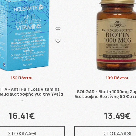
132 Πόντοι
109 Πόντοι
TA - Anti Hair Loss Vitamins
SOLGAR - Biotin 1000mg Σ
μα Διατροφής για την Υγεία
Διατροφής Βιοτίνης 50 Φυτ
…
16.41€
13.49€
ΣΤΟ ΚΑΛΑΘΙ
ΣΤΟ ΚΑΛΑΘΙ