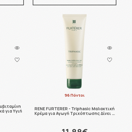
96 Πόντοι
λυβιταμίνη
RENE FURTERER - Triphasic Μαλακτική
ά για Υγιή
Κρέμα για Αγωγή Τριχόπτωσης Δίνει …