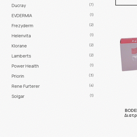
(7)
Ducray
(1)
EVDERMIA
(2)
Frezyderm
(1)
Helenvita
(2)
Klorane
(2)
Lamberts
(1)
Power Health
(3)
Priorin
(4)
Rene Furterer
(1)
Solgar
BODE
Διατρ