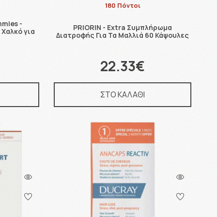
180 Πόντοι
mmies -
PRIORIN - Extra Συμπλήρωμα
Χαλκό για
Διατροφής Για Τα Μαλλιά 60 Κάψουλες
22.33€
ΣΤΟ ΚΑΛΑΘΙ