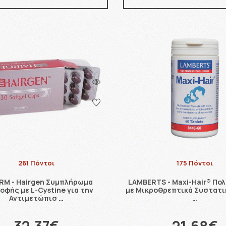
261 Πόντοι
175 Πόντοι
RM - Hairgen Συμπλήρωμα
LAMBERTS - Maxi-Hair® Πο
οφής με L-Cystine για την
με Μικροθρεπτικά Συστατικ
Αντιμετώπισ …
…