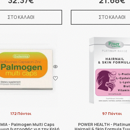
32.37€
21.68€
ΣΤΟ ΚΑΛΑΘΙ
ΣΤΟ ΚΑΛΑΘΙ
172 Πόντοι
97 Πόντοι
MIA - Palmogen Multi Caps
POWER HEALTH - Platinu
ωμα Διατροφής για την Καλή
Hairnail & Skin Formula Σ