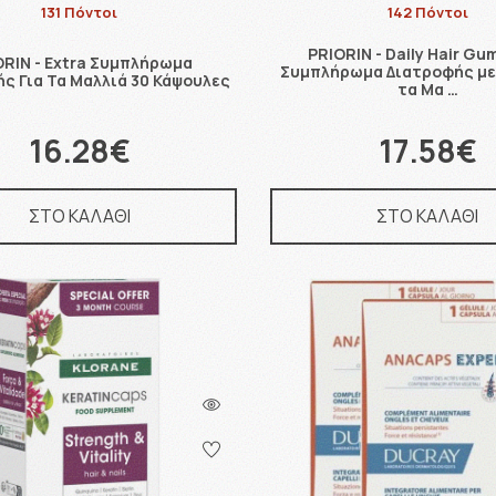
131 Πόντοι
142 Πόντοι
PRIORIN - Daily Hair Gu
ORIN - Extra Συμπλήρωμα
Συμπλήρωμα Διατροφής με 
ς Για Τα Μαλλιά 30 Κάψουλες
τα Μα …
16.28€
17.58€
ΣΤΟ ΚΑΛΑΘΙ
ΣΤΟ ΚΑΛΑΘΙ