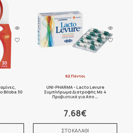
62 Πόντοι
αμίνες,
UNI-PHARMA - Lacto Levure
o Biloba 30
Συμπλήρωμα Διατροφής Με 4
Προβιοτικά για Απο …
7.68€
ΣΤΟ ΚΑΛΑΘΙ