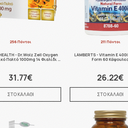
256 Πόντοι
211 Πόντοι
EALTH - Dr.Wolz Zell Oxygen
LAMBERTS - Vitamin E 400i
κό Πολτό 1000mg 14 Φιαλίδι …
Form 60 Κάψουλε
31.77€
26.22€
ΣΤΟ ΚΑΛΑΘΙ
ΣΤΟ ΚΑΛΑΘΙ