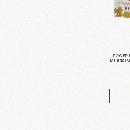
POWER H
Με Βασιλι