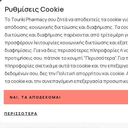
γιών
Τηλεφωνική Υποστή
Ρυθμίσεις Cookie
ΤΕΣΤ ΑΝΙΧΝΕΥΣΗΣ ΙΩΝ
ΚΡΥΟΛΟΓΗΜΑ
Το Touriki Pharmacy σου ζητά να αποδεχτείς τα cookie γ
ΔΩΡΑ ΓΙΑ ΑΝΔΡΕΣ
ΠΡΟΤΑΣΕΙΣ ΔΩΡΩΝ
απόδοσης, κοινωνικής δικτύωσης και διαφήμισης. Τα coo
BLOG
δικτύωσης και διαφήμισης παρέχονται από τρίτα μέρη γι
ΕΠΟΧΙΑΚΑ
ΦΑΡΜΑΚΕΙΟ
ΓΥΝΑΙΚΑ
ΑΝΔΡΑΣ
προσφέρουν λειτουργίες κοινωνικής δικτύωσης και εξατ
διαφημίσεις. Για να δεις περισσότερες πληροφορίες ή να
προτιμήσεις σου, πάτησε το κουμπί "Περισσότερα". Για
Συμπ
πληροφορίες σχετικά με αυτά τα cookie και την επεξεργ
δεδομένων σου, δες την
Πολιτική απορρήτου και cookie
.
τα cookie και την συνεπαγόμενη επεξεργασία προσωπικ
Κατηγορίες
ΝΑΙ, ΤΑ ΑΠΟΔΈΧΟΜΑΙ
Ταξινόμηση
Γονιμότητα
ΠΕΡΙΣΣΌΤΕΡΑ
Ενέργεια & Τόνωση για τον άνδρα