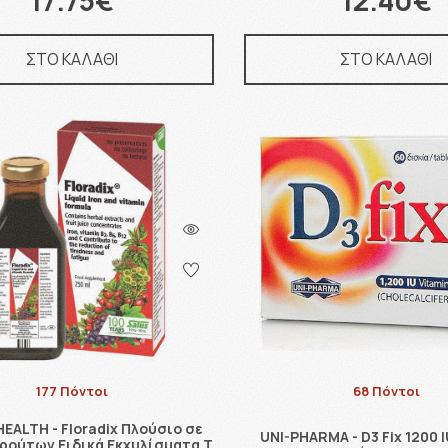
17.75€
12.40€
ΣΤΟ ΚΑΛΑΘΙ
ΣΤΟ ΚΑΛΑΘΙ
177 Πόντοι
68 Πόντοι
EALTH - Floradix Πλούσιο σε
UNI-PHARMA - D3 Fix 1200 I
ρούτων Ειδικά Εκχυλίσματα Τ