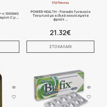
172 Πόντοι
POWER HEALTH - Floradix Γυναικείο
r-c 1000MG
Τονωτικό με ειδικά εκχυλίσματα
αμίνη C μ …
φρούτ …
21.32€
ΣΤΟ ΚΑΛΑΘΙ