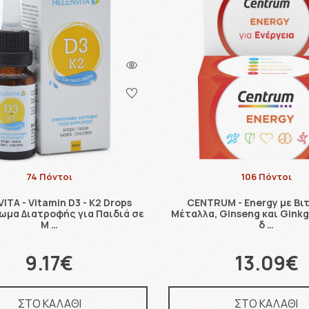
74 Πόντοι
106 Πόντοι
ITA - Vitamin D3 - K2 Drops
CENTRUM - Energy με Βιτ
μα Διατροφής για Παιδιά σε
Μέταλλα, Ginseng και Ginkg
Μ …
δ …
9.17€
13.09€
ΣΤΟ ΚΑΛΑΘΙ
ΣΤΟ ΚΑΛΑΘΙ