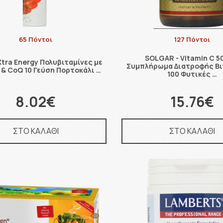
65 Πόντοι
127 Πόντοι
SOLGAR - Vitamin C 
Xtra Energy Πολυβιταμίνες με
Συμπλήρωμα Διατροφής Βι
 & CoQ 10 Γεύση Πορτοκάλι …
100 Φυτικές …
8.02€
15.76€
ΣΤΟ ΚΑΛΑΘΙ
ΣΤΟ ΚΑΛΑΘΙ