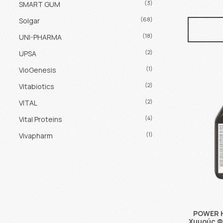
(3)
SMART GUM
(68)
Solgar
(18)
UNI-PHARMA
(2)
UPSA
(1)
VioGenesis
(2)
Vitabiotics
(2)
VITAL
(4)
Vital Proteins
(1)
Vivapharm
POWER H
Χυμούς Φ