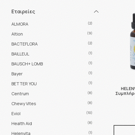
Εταιρείες
(2)
ALMORA
(9)
Altion
(2)
BACTEFLORA
(1)
BAILLEUL
(1)
BAUSCH+ LOMB
(1)
Bayer
(1)
BETTER YOU
HELENV
Συμπλήρω
(8)
Centrum
(8)
Chewy Vites
(10)
Eviol
(8)
Health Aid
(1)
Helenvita