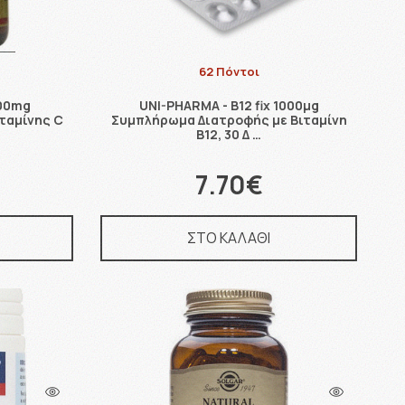
62 Πόντοι
500mg
UNI-PHARMA - B12 fix 1000μg
ταμίνης C
Συμπλήρωμα Διατροφής με Βιταμίνη
Β12, 30 Δ …
7.70€
ΣΤΟ ΚΑΛΑΘΙ