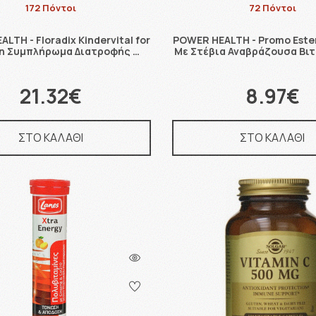
172 Πόντοι
72 Πόντοι
LTH - Floradix Kindervital for
POWER HEALTH - Promo Este
en Συμπλήρωμα Διατροφής …
Με Στέβια Αναβράζουσα Βιτ
21.32€
8.97€
ΣΤΟ ΚΑΛΑΘΙ
ΣΤΟ ΚΑΛΑΘΙ