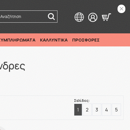
Αναζήτηση
 ΣΥΜΠΛΗΡΩΜΑΤΑ
ΚΑΛΛΥΝΤΙΚΑ
ΠΡΟΣΦΟΡΕΣ
νδρες
Σελίδες:
1
2
3
4
5