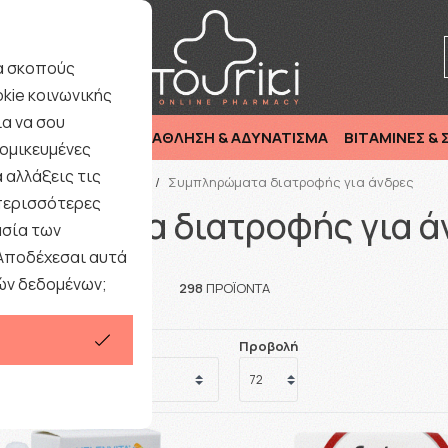
ριξη : Καθημερινά 9:00-17·00 εκτός Σαββάτου/ Αργιών
ια σκοπούς
kie κοινωνικής
α να σου
ΜΗΤΕΡΑ & ΠΑΙΔΙ
ΑΘΛΗΣΗ & ΑΔΥΝΑΤΙΣΜΑ
ΒΙΤΑΜΙΝΕΣ &
ομικευμένες
 αλλάξεις τις
Αρχική
/
ΑΝΔΡΑΣ
/
Συμπληρώματα διατροφής για άνδρες
 περισσότερες
ληρώματα διατροφής για ά
ασία των
 Αποδέχεσαι αυτά
ών δεδομένων;
298
ΠΡΟΪΟΝΤΑ
Προβολή