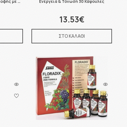
ροφής με …
Ενέργεια & Τόνωση 30 Κάψουλες
13.53€
ΣΤΟ ΚΑΛΑΘΙ