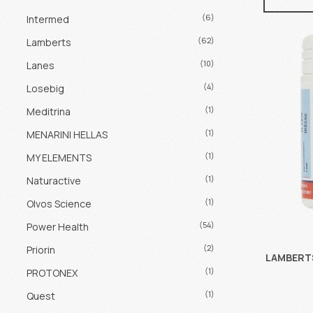
(6)
Intermed
(62)
Lamberts
(10)
Lanes
(4)
Losebig
(1)
Meditrina
(1)
MENARINI HELLAS
(1)
MY ELEMENTS
(1)
Naturactive
(1)
Olvos Science
(54)
Power Health
(2)
Priorin
LAMBERTS 
(1)
PROTONEX
(1)
Quest