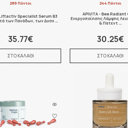
289 Πόντοι
244 Πόντοι
APIVITA - Bee Radiant
Liftactiv Specialist Serum B3
Ενεργοποίησης Λάμψης Λευ
τά των Πανάδων, των Δυσχ …
& Πατεντ …
35.77€
30.25€
ΣΤΟ ΚΑΛΑΘΙ
ΣΤΟ ΚΑΛΑΘΙ