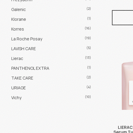
(2)
Galenic
(1)
Klorane
(16)
Korres
(19)
La Roche Posay
(5)
LAVISH CARE
(13)
Lierac
(1)
PANTHENOL EXTRA
(2)
TAKE CARE
(4)
URIAGE
(10)
Vichy
LIERAC 
Serum Σ