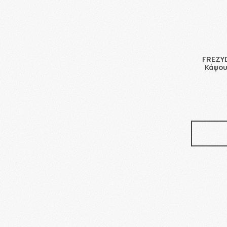
FREZYD
Κάψου