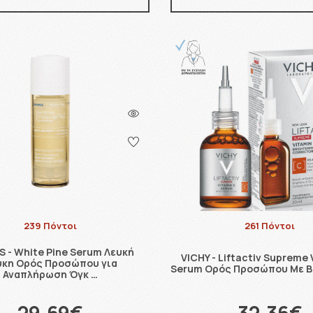
239 Πόντοι
261 Πόντοι
 - White Pine Serum Λευκή
VICHY - Liftactiv Supreme
ύκη Ορός Προσώπου για
Serum Ορός Προσώπου Με Βι
Αναπλήρωση Όγκ …