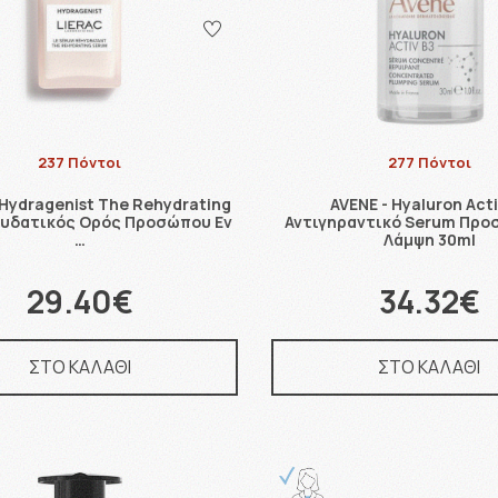
237 Πόντοι
277 Πόντοι
 Hydragenist The Rehydrating
AVENE - Hyaluron Acti
νυδατικός Ορός Προσώπου Εν
Αντιγηραντικό Serum Προ
…
Λάμψη 30ml
29.40€
34.32€
ΣΤΟ ΚΑΛΑΘΙ
ΣΤΟ ΚΑΛΑΘΙ