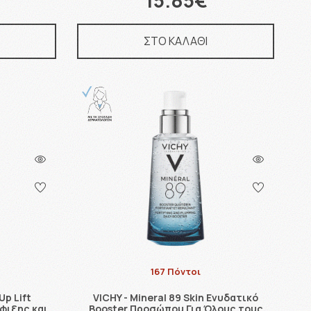
15.85€
ΣΤΟ ΚΑΛΑΘΙ
167 Πόντοι
p Lift
VICHY - Mineral 89 Skin Ενυδατικό
φιξης και
Booster Προσώπου Για Όλους τους