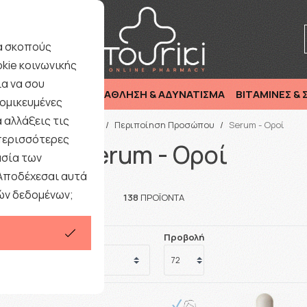
ριξη : Καθημερινά 9:00-17·00 εκτός Σαββάτου/ Αργιών
ια σκοπούς
kie κοινωνικής
α να σου
ΜΗΤΕΡΑ & ΠΑΙΔΙ
ΑΘΛΗΣΗ & ΑΔΥΝΑΤΙΣΜΑ
ΒΙΤΑΜΙΝΕΣ &
ομικευμένες
 αλλάξεις τις
Αρχική
/
ΓΥΝΑΙΚΑ
/
Περιποίηση Προσώπου
/
Serum - Οροί
 περισσότερες
Serum - Οροί
ασία των
 Αποδέχεσαι αυτά
ών δεδομένων;
138
ΠΡΟΪΟΝΤΑ
Προβολή