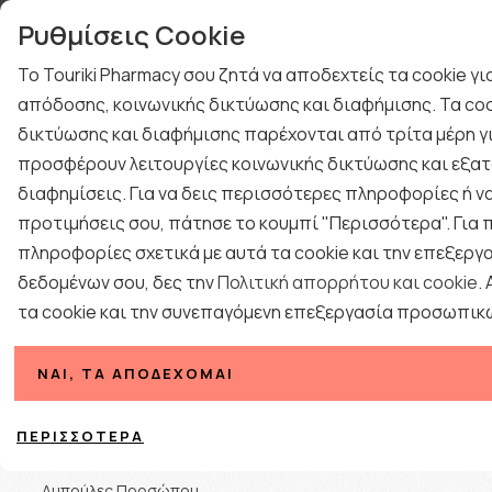
γιών
Τηλεφωνική Υποστή
Ρυθμίσεις Cookie
ΤΕΣΤ ΑΝΙΧΝΕΥΣΗΣ ΙΩΝ
ΚΡΥΟΛΟΓΗΜΑ
Το Touriki Pharmacy σου ζητά να αποδεχτείς τα cookie γ
ΔΩΡΑ ΓΙΑ ΑΝΔΡΕΣ
ΠΡΟΤΑΣΕΙΣ ΔΩΡΩΝ
απόδοσης, κοινωνικής δικτύωσης και διαφήμισης. Τα coo
BLOG
δικτύωσης και διαφήμισης παρέχονται από τρίτα μέρη γι
ΕΠΟΧΙΑΚΑ
ΦΑΡΜΑΚΕΙΟ
ΓΥΝΑΙΚΑ
ΑΝΔΡΑΣ
προσφέρουν λειτουργίες κοινωνικής δικτύωσης και εξατ
διαφημίσεις. Για να δεις περισσότερες πληροφορίες ή να
προτιμήσεις σου, πάτησε το κουμπί "Περισσότερα". Για
πληροφορίες σχετικά με αυτά τα cookie και την επεξεργ
δεδομένων σου, δες την
Πολιτική απορρήτου και cookie
.
τα cookie και την συνεπαγόμενη επεξεργασία προσωπικ
Κατηγορίες
ΝΑΙ, ΤΑ ΑΠΟΔΈΧΟΜΑΙ
Ταξινόμηση
Serum - Οροί
ΠΕΡΙΣΣΌΤΕΡΑ
Ακμή - Λιπαρό Δέρμα
Αμπούλες Προσώπου