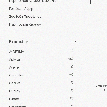
Περιποίηση Λαιμού -Ντεκολτέ
Ρυτίδες - Λάμψη
Σύσφιξη Προσώπου
Περιποίηση Χειλιών
Εταιρείες
(2)
A-DERMA
(22)
Apivita
(13)
Avene
(9)
Caudalie
(3)
CeraVe
KORRES
Πε
(2)
Ducray
(1)
Eubos
(13)
Frezyderm