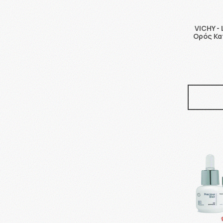
VICHY - 
Ορός Κα