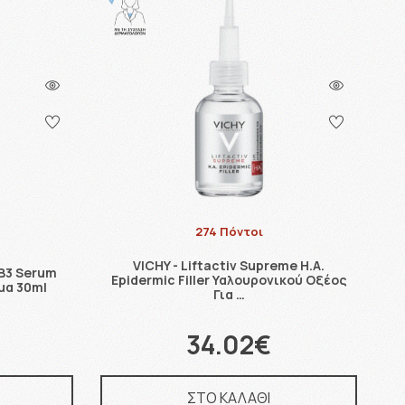
274 Πόντοι
VICHY - Liftactiv Supreme H.A.
 B3 Serum
Epidermic Filler Υαλουρονικού Οξέος
μα 30ml
Για …
34.02€
ΣΤΟ ΚΑΛΑΘΙ