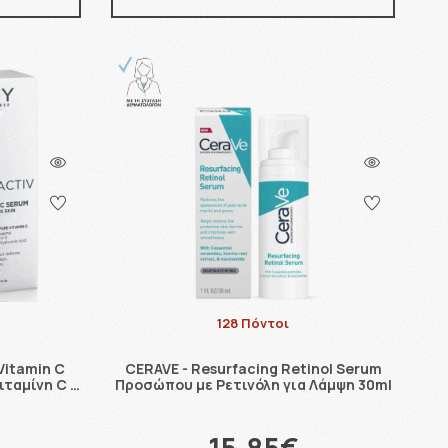
128 Πόντοι
 Vitamin C
CERAVE - Resurfacing Retinol Serum
ταμίνη C …
Προσώπου με Ρετινόλη για Λάμψη 30ml