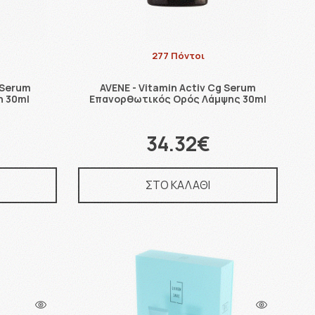
277 Πόντοι
 Serum
AVENE - Vitamin Activ Cg Serum
η 30ml
Επανορθωτικός Ορός Λάμψης 30ml
34.32€
ΣΤΟ ΚΑΛΑΘΙ