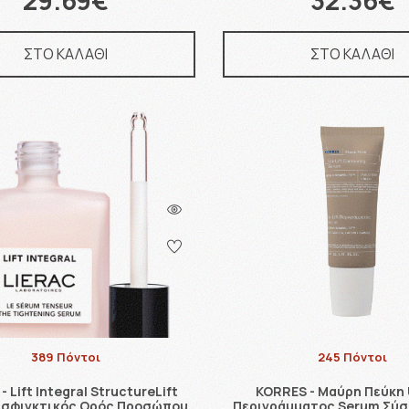
29.69€
32.36€
ΣΤΟ ΚΑΛΑΘΙ
ΣΤΟ ΚΑΛΑΘΙ
389 Πόντοι
245 Πόντοι
- Lift Integral StructureLift
KORRES - Μαύρη Πεύκη U
υσφιγκτικός Ορός Προσώπου,
Περιγράμματος Serum Σύσ