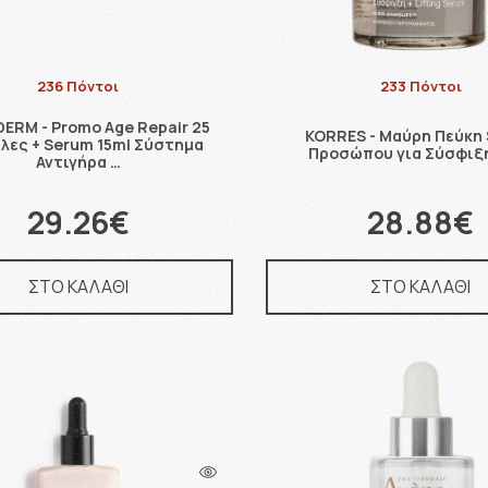
236 Πόντοι
233 Πόντοι
ERM - Promo Age Repair 25
KORRES - Μαύρη Πεύκη
λες + Serum 15ml Σύστημα
Προσώπου για Σύσφιξ
Αντιγήρα …
29.26€
28.88€
ΣΤΟ ΚΑΛΑΘΙ
ΣΤΟ ΚΑΛΑΘΙ