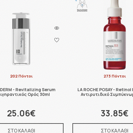
202 Πόντοι
273 Πόντοι
DERM - Revitalizing Serum
LA ROCHE POSAY - Retinol
ιγηραντικός Ορός 30ml
Αντιρυτιδικό Συμπύκνω
25.06€
33.85€
ΣΤΟ ΚΑΛΑΘΙ
ΣΤΟ ΚΑΛΑΘΙ