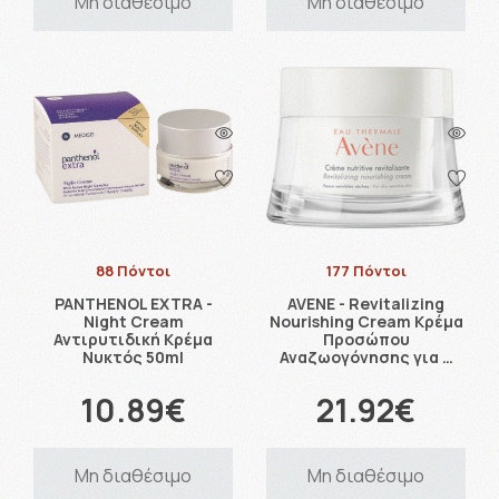
Μη διαθέσιμο
Μη διαθέσιμο
88 Πόντοι
177 Πόντοι
PANTHENOL EXTRA -
AVENE - Revitalizing
Night Cream
Nourishing Cream Κρέμα
Αντιρυτιδική Κρέμα
Προσώπου
Νυκτός 50ml
Αναζωογόνησης για …
10.89€
21.92€
Μη διαθέσιμο
Μη διαθέσιμο