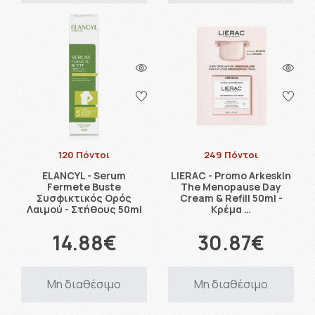
120 Πόντοι
249 Πόντοι
ELANCYL - Serum
LIERAC - Promo Arkeskin
Fermete Buste
The Menopause Day
Συσφικτικός Ορός
Cream & Refill 50ml -
Λαιμού - Στήθους 50ml
Κρέμα …
14.88€
30.87€
Μη διαθέσιμο
Μη διαθέσιμο