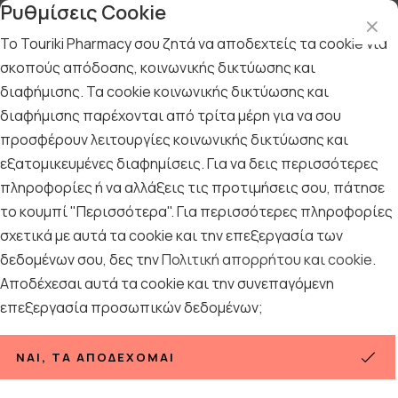
Ρυθμίσεις Cookie
Το Touriki Pharmacy σου ζητά να αποδεχτείς τα cookie για
σκοπούς απόδοσης, κοινωνικής δικτύωσης και
διαφήμισης. Τα cookie κοινωνικής δικτύωσης και
Αρχική
/
ΓΥΝΑΙΚΑ
/
Περιποίηση Προσώπου
/
Περιποίηση Λαιμού -Ντεκολτέ
διαφήμισης παρέχονται από τρίτα μέρη για να σου
προσφέρουν λειτουργίες κοινωνικής δικτύωσης και
Περιποίηση Λαιμού -Ντεκολτέ
εξατομικευμένες διαφημίσεις. Για να δεις περισσότερες
πληροφορίες ή να αλλάξεις τις προτιμήσεις σου, πάτησε
42
ΠΡΟΪΟΝΤΑ
το κουμπί "Περισσότερα". Για περισσότερες πληροφορίες
σχετικά με αυτά τα cookie και την επεξεργασία των
Ταξινόμηση
Προβολή
δεδομένων σου, δες την
Πολιτική απορρήτου και cookie
.
Αποδέχεσαι αυτά τα cookie και την συνεπαγόμενη
επεξεργασία προσωπικών δεδομένων;
ΝΑΙ, ΤΑ ΑΠΟΔΈΧΟΜΑΙ