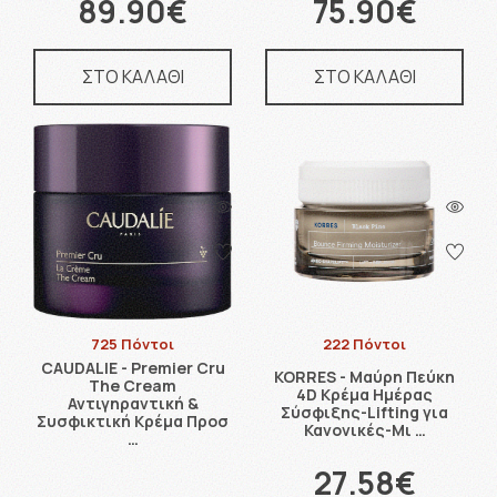
89.90€
75.90€
ΣΤΟ ΚΑΛΑΘΙ
ΣΤΟ ΚΑΛΑΘΙ
725 Πόντοι
222 Πόντοι
CAUDALIE - Premier Cru
KORRES - Μαύρη Πεύκη
The Cream
4D Κρέμα Ημέρας
Αντιγηραντική &
Σύσφιξης-Lifting για
Συσφικτική Κρέμα Προσ
Κανονικές-Μι …
…
27.58€