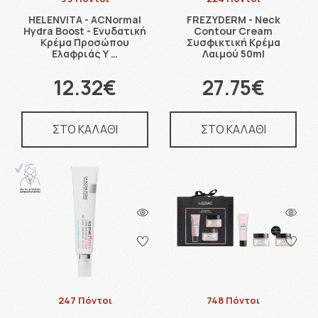
HELENVITA - ACNormal
FREZYDERM - Neck
Hydra Boost - Ενυδατική
Contour Cream
Κρέμα Προσώπου
Συσφικτική Κρέμα
Ελαφριάς Υ …
Λαιμού 50ml
12.32€
27.75€
ΣΤΟ ΚΑΛΑΘΙ
ΣΤΟ ΚΑΛΑΘΙ
247 Πόντοι
748 Πόντοι