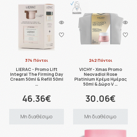
374 Πόντοι
242 Πόντοι
LIERAC - Promo Lift
VICHY - Xmas Promo
Integral The Firming Day
Neovadiol Rose
Cream 50ml & Refill 50ml
Platinium Κρέμα Ημέρας
…
50ml & Δώρο V …
46.36€
30.06€
Μη διαθέσιμο
Μη διαθέσιμο