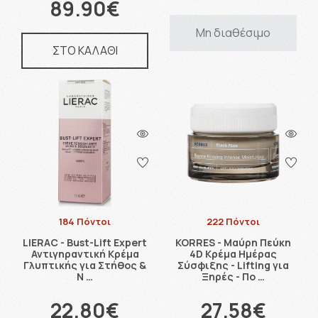
89.90€
Μη διαθέσιμο
ΣΤΟ ΚΑΛΑΘΙ
184 Πόντοι
222 Πόντοι
LIERAC - Bust-Lift Expert
KORRES - Μαύρη Πεύκη
Αντιγηραντική Κρέμα
4D Κρέμα Ημέρας
Γλυπτικής για Στήθος &
Σύσφιξης - Lifting για
Ν …
Ξηρές - Πο …
22.80€
27.58€