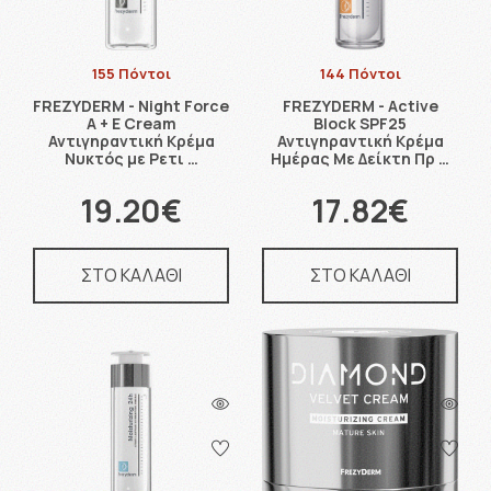
155 Πόντοι
144 Πόντοι
FREZYDERM - Night Force
FREZYDERM - Active
A + E Cream
Block SPF25
Αντιγηραντική Κρέμα
Αντιγηραντική Κρέμα
Νυκτός με Ρετι …
Ημέρας Με Δείκτη Πρ …
19.20€
17.82€
ΣΤΟ ΚΑΛΑΘΙ
ΣΤΟ ΚΑΛΑΘΙ