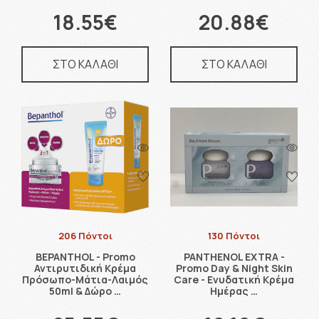
18.55€
20.88€
ΣΤΟ ΚΑΛΑΘΙ
ΣΤΟ ΚΑΛΑΘΙ
206 Πόντοι
130 Πόντοι
BEPANTHOL - Promo
PANTHENOL EXTRA -
Αντιρυτιδική Κρέμα
Promo Day & Night Skin
Πρόσωπο-Μάτια-Λαιμός
Care - Ενυδατική Κρέμα
50ml & Δώρο …
Ημέρας …