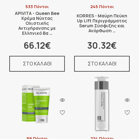
533 Πόντοι
245 Πόντοι
APIVITA - Queen Bee
KORRES - Μαύρη Πεύκη
Κρέμα Νύχτας
Up Lift Περιγράμματος
Ολιστικής
Serum Σύσφιξης και
Αντιγήρανσης με
Ανόρθωση …
Ελληνικό Βα …
66.12€
30.32€
ΣΤΟ ΚΑΛΑΘΙ
ΣΤΟ ΚΑΛΑΘΙ
99 Πόντοι
224 Πόντοι