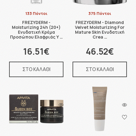
133 Πόντοι
375 Πόντοι
FREZYDERM -
FREZYDERM - Diamond
Moisturizing 24h (20+)
Velvet Moisturizing For
Ενυδατική Κρέμα
Mature Skin Ενυδατική
Προσώπου Ελαφριάς Υ …
Crea …
16.51€
46.52€
ΣΤΟ ΚΑΛΑΘΙ
ΣΤΟ ΚΑΛΑΘΙ