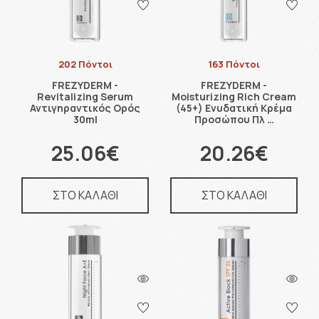
202 Πόντοι
163 Πόντοι
FREZYDERM -
FREZYDERM -
Revitalizing Serum
Moisturizing Rich Cream
Αντιγηραντικός Ορός
(45+) Ενυδατική Κρέμα
30ml
Προσώπου Πλ …
25.06€
20.26€
ΣΤΟ ΚΑΛΑΘΙ
ΣΤΟ ΚΑΛΑΘΙ