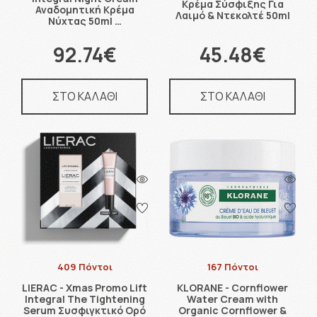
Κρέμα Σύσφιξης Για
Αναδομητική Κρέμα
Λαιμό & Ντεκολτέ 50ml
Νύχτας 50ml …
92.74€
45.48€
ΣΤΟ ΚΑΛΑΘΙ
ΣΤΟ ΚΑΛΑΘΙ
409 Πόντοι
167 Πόντοι
LIERAC - Xmas Promo Lift
KLORANE - Cornflower
Integral The Tightening
Water Cream with
Serum Συσφιγκτικό Ορό
Organic Cornflower &