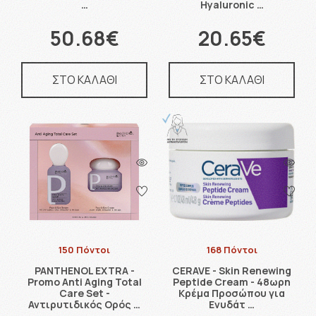
…
Hyaluronic …
50.68€
20.65€
ΣΤΟ ΚΑΛΑΘΙ
ΣΤΟ ΚΑΛΑΘΙ
150 Πόντοι
168 Πόντοι
PANTHENOL EXTRA -
CERAVE - Skin Renewing
Promo Anti Aging Total
Peptide Cream - 48ωρη
Care Set -
Κρέμα Προσώπου για
Αντιρυτιδικός Ορός …
Ενυδάτ …