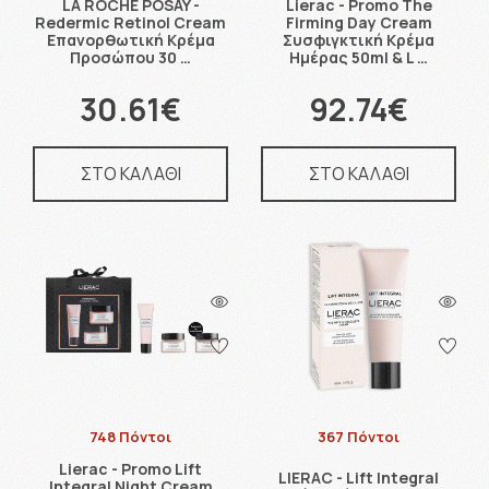
LA ROCHE POSAY -
Lierac - Promo The
Redermic Retinol Cream
Firming Day Cream
Επανορθωτική Κρέμα
Συσφιγκτική Κρέμα
Προσώπου 30 …
Ημέρας 50ml & L …
30.61€
92.74€
ΣΤΟ ΚΑΛΑΘΙ
ΣΤΟ ΚΑΛΑΘΙ
748 Πόντοι
367 Πόντοι
Lierac - Promo Lift
LIERAC - Lift Integral
Integral Night Cream