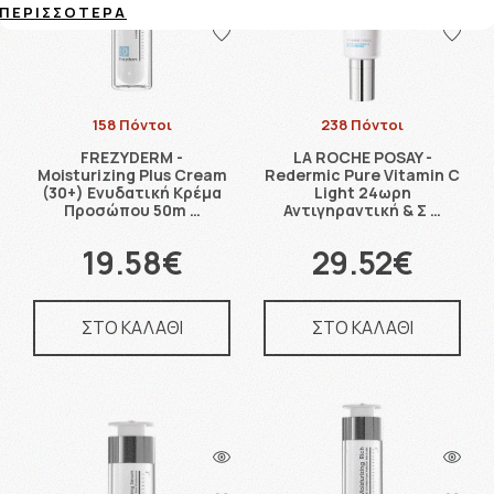
ΠΕΡΙΣΣΌΤΕΡΑ
158 Πόντοι
238 Πόντοι
FREZYDERM -
LA ROCHE POSAY -
Moisturizing Plus Cream
Redermic Pure Vitamin C
(30+) Ενυδατική Κρέμα
Light 24ωρη
Προσώπου 50m …
Αντιγηραντική & Σ …
19.58€
29.52€
ΣΤΟ ΚΑΛΑΘΙ
ΣΤΟ ΚΑΛΑΘΙ