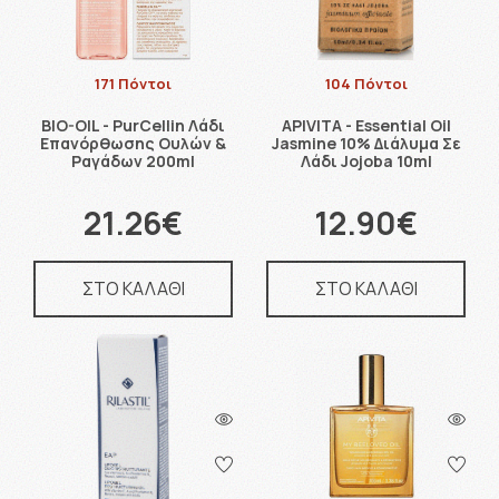
171 Πόντοι
104 Πόντοι
BIO-OIL - PurCellin Λάδι
APIVITA - Essential Oil
Επανόρθωσης Ουλών &
Jasmine 10% Διάλυμα Σε
Ραγάδων 200ml
Λάδι Jojoba 10ml
21.26€
12.90€
ΣΤΟ ΚΑΛΑΘΙ
ΣΤΟ ΚΑΛΑΘΙ