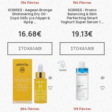
134 Πόντοι
154 Πόντοι
KORRES - Aegean Bronge
KORRES - Promo
Shimmering Dry Oil -
Balancing & Skin
Ξηρό Λάδι για Λάμψη &
Perfecting Smart
Θρέψ …
Yoghurt Super Serum 1 …
16.68€
19.13€
ΣΤΟ ΚΑΛΑΘΙ
ΣΤΟ ΚΑΛΑΘΙ
204 Πόντοι
119 Πόντοι