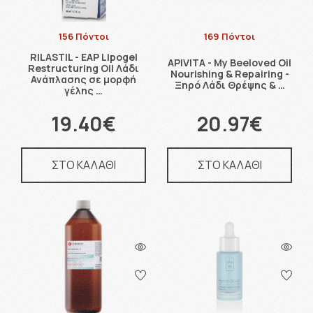
156 Πόντοι
169 Πόντοι
RILASTIL - EAP Lipogel
APIVITA - My Beeloved Oil
Restructuring Oil Λάδι
Nourishing & Repairing -
Ανάπλασης σε μορφή
Ξηρό Λάδι Θρέψης & …
γέλης …
19.40€
20.97€
ΣΤΟ ΚΑΛΑΘΙ
ΣΤΟ ΚΑΛΑΘΙ