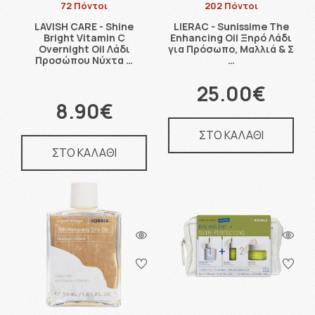
72 Πόντοι
202 Πόντοι
LAVISH CARE - Shine
LIERAC - Sunissime The
Bright Vitamin C
Enhancing Oil Ξηρό Λάδι
Overnight Oil Λάδι
για Πρόσωπο, Μαλλιά & Σ
Προσώπου Νύχτα …
…
25.00€
8.90€
ΣΤΟ ΚΑΛΑΘΙ
ΣΤΟ ΚΑΛΑΘΙ