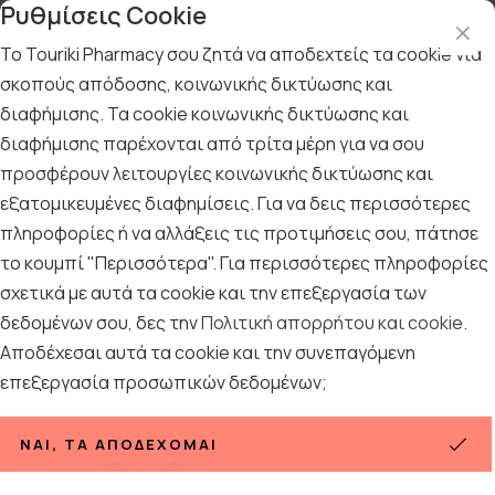
Ρυθμίσεις Cookie
Το Touriki Pharmacy σου ζητά να αποδεχτείς τα cookie για
σκοπούς απόδοσης, κοινωνικής δικτύωσης και
διαφήμισης. Τα cookie κοινωνικής δικτύωσης και
Αρχική
/
ΓΥΝΑΙΚΑ
/
Περιποίηση Προσώπου
/
Λάδια
διαφήμισης παρέχονται από τρίτα μέρη για να σου
Λάδια
προσφέρουν λειτουργίες κοινωνικής δικτύωσης και
εξατομικευμένες διαφημίσεις. Για να δεις περισσότερες
18
ΠΡΟΪΟΝΤΑ
πληροφορίες ή να αλλάξεις τις προτιμήσεις σου, πάτησε
το κουμπί "Περισσότερα". Για περισσότερες πληροφορίες
σχετικά με αυτά τα cookie και την επεξεργασία των
Ταξινόμηση
Προβολή
δεδομένων σου, δες την
Πολιτική απορρήτου και cookie
.
Αποδέχεσαι αυτά τα cookie και την συνεπαγόμενη
επεξεργασία προσωπικών δεδομένων;
ΝΑΙ, ΤΑ ΑΠΟΔΈΧΟΜΑΙ