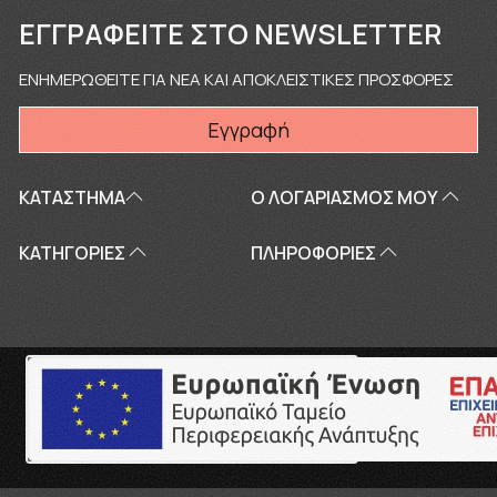
ΕΓΓΡΑΦΕΊΤΕ ΣΤΟ NEWSLETTER
ΕΝΗΜΕΡΩΘΕΙΤΕ ΓΙΑ ΝΕΑ ΚΑΙ ΑΠΟΚΛΕΙΣΤΙΚΕΣ ΠΡΟΣΦΟΡΕΣ
Εγγραφή
ΚΑΤΑΣΤΗΜΑ
Ο ΛΟΓΑΡΙΑΣΜΌΣ ΜΟΥ
ΚΑΤΗΓΟΡΙΕΣ
ΠΛΗΡΟΦΟΡΊΕΣ
Copyright © 2026
touriki.gr