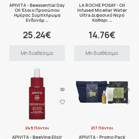
APIVITA - Beessential Day
LA ROCHE POSAY - Oil
Oil Έλαιο Προσώπου
Infused Micellar Water
Ημέρας Συμπλήρωμα
Ultra Διφασικό Νερό
Ενδυνάμ …
Καθαρι …
25.24€
14.76€
Μη διαθέσιμο
Μη διαθέσιμο
249 Πόντοι
217 Πόντοι
APIVITA - BeeVine Elixir
APIVITA - Promo Pack