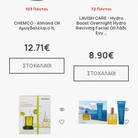
103 Πόντοι
72 Πόντοι
LAVISH CARE - Hydro
CHEMCO - Almond Oil
Boost Overnight Hydro
Αμυγδαλέλαιο 1L
Reviving Facial Oil Λάδι
Ενυ …
12.71€
8.90€
ΣΤΟ ΚΑΛΑΘΙ
ΣΤΟ ΚΑΛΑΘΙ