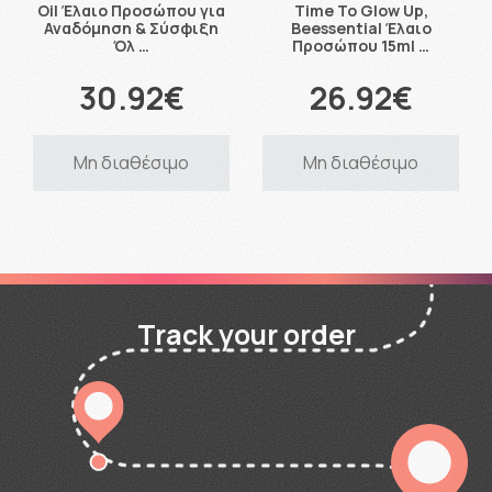
Oil Έλαιο Προσώπου για
Time To Glow Up,
Αναδόμηση & Σύσφιξη
Beessential Έλαιο
Όλ …
Προσώπου 15ml …
30.92€
26.92€
Μη διαθέσιμο
Μη διαθέσιμο
Track your order