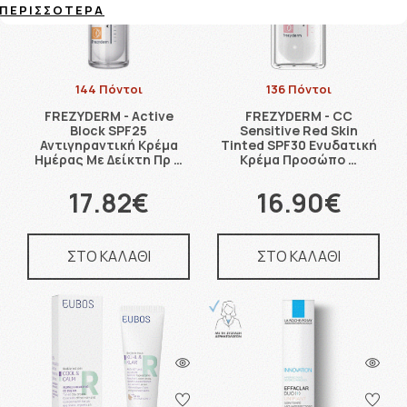
ΠΕΡΙΣΣΌΤΕΡΑ
144 Πόντοι
136 Πόντοι
FREZYDERM - Active
FREZYDERM - CC
Block SPF25
Sensitive Red Skin
Αντιγηραντική Κρέμα
Tinted SPF30 Ενυδατική
Ημέρας Με Δείκτη Πρ …
Κρέμα Προσώπο …
17.82€
16.90€
ΣΤΟ ΚΑΛΑΘΙ
ΣΤΟ ΚΑΛΑΘΙ