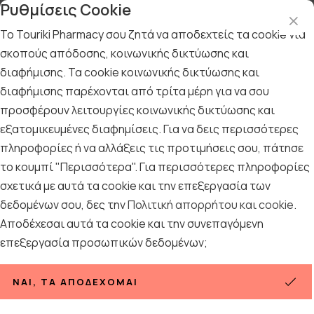
Ρυθμίσεις Cookie
Το Touriki Pharmacy σου ζητά να αποδεχτείς τα cookie για
σκοπούς απόδοσης, κοινωνικής δικτύωσης και
διαφήμισης. Τα cookie κοινωνικής δικτύωσης και
Αρχική
/
ΓΥΝΑΙΚΑ
/
Περιποίηση Προσώπου
/
Κρέμες BB -CC
διαφήμισης παρέχονται από τρίτα μέρη για να σου
Κρέμες BB -CC
προσφέρουν λειτουργίες κοινωνικής δικτύωσης και
εξατομικευμένες διαφημίσεις. Για να δεις περισσότερες
15
ΠΡΟΪΟΝΤΑ
πληροφορίες ή να αλλάξεις τις προτιμήσεις σου, πάτησε
το κουμπί "Περισσότερα". Για περισσότερες πληροφορίες
σχετικά με αυτά τα cookie και την επεξεργασία των
Ταξινόμηση
Προβολή
δεδομένων σου, δες την
Πολιτική απορρήτου και cookie
.
Αποδέχεσαι αυτά τα cookie και την συνεπαγόμενη
επεξεργασία προσωπικών δεδομένων;
ΝΑΙ, ΤΑ ΑΠΟΔΈΧΟΜΑΙ