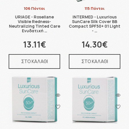
106 Πόντοι
115 Πόντοι
URIAGE - Roseliane
INTERMED - Luxurious
Visible Redness-
SunCare Silk Cover BB
Neutralizing Tinted Care
Compact SPF50+ 01 Light
Ενυδατική …
- …
13.11€
14.30€
ΣΤΟ ΚΑΛΑΘΙ
ΣΤΟ ΚΑΛΑΘΙ