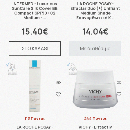
INTERMED - Luxurious
LA ROCHE POSAY -
SunCare Silk Cover BB
Effaclar Duo (+) Unifiant
Compact SPF50+ 02
Medium Shade
Medium - …
Επανορθωτική Κ …
15.40€
14.04€
ΣΤΟ ΚΑΛΑΘΙ
Μη διαθέσιμο
113 Πόντοι
244 Πόντοι
LA ROCHE POSAY -
VICHY - Liftactiv