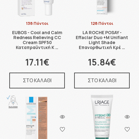
138 Πόντοι
128 Πόντοι
EUBOS - Cool and Calm
LA ROCHE POSAY -
Redness Relieving CC
Effaclar Duo +M Unifiant
Cream SPF50
Light Shade
Καταπραϋντική Κ …
Επανορθωτική Κρέ …
17.11€
15.84€
ΣΤΟ ΚΑΛΑΘΙ
ΣΤΟ ΚΑΛΑΘΙ