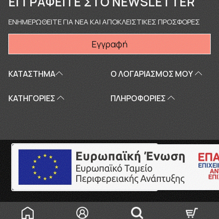
ΕΓΓΡΑΦΕΊΤΕ ΣΤΟ NEWSLETTER
ΕΝΗΜΕΡΩΘΕΙΤΕ ΓΙΑ ΝΕΑ ΚΑΙ ΑΠΟΚΛΕΙΣΤΙΚΕΣ ΠΡΟΣΦΟΡΕΣ
Εγγραφή
ΚΑΤΑΣΤΗΜΑ
Ο ΛΟΓΑΡΙΑΣΜΌΣ ΜΟΥ
ΚΑΤΗΓΟΡΙΕΣ
ΠΛΗΡΟΦΟΡΊΕΣ
Copyright © 2026
touriki.gr