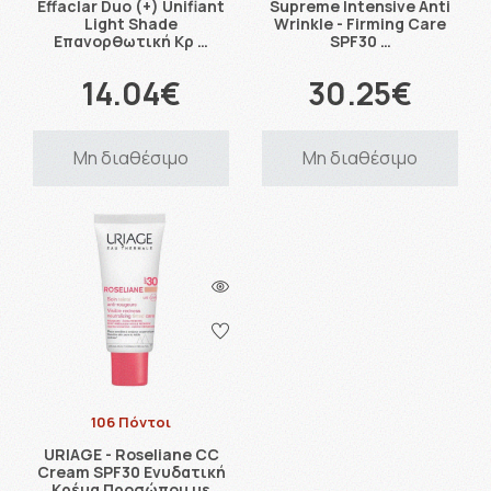
Effaclar Duo (+) Unifiant
Supreme Intensive Anti
Light Shade
Wrinkle - Firming Care
Επανορθωτική Κρ …
SPF30 …
14.04€
30.25€
Μη διαθέσιμο
Μη διαθέσιμο
106 Πόντοι
URIAGE - Roseliane CC
Cream SPF30 Ενυδατική
Κρέμα Προσώπου με