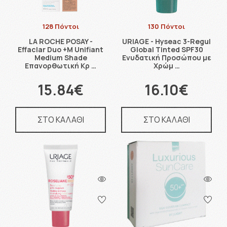
128 Πόντοι
130 Πόντοι
LA ROCHE POSAY -
URIAGE - Hyseac 3-Regul
Effaclar Duo +M Unifiant
Global Tinted SPF30
Medium Shade
Ενυδατική Προσώπου με
Επανορθωτική Κρ …
Χρώμ …
15.84€
16.10€
ΣΤΟ ΚΑΛΑΘΙ
ΣΤΟ ΚΑΛΑΘΙ