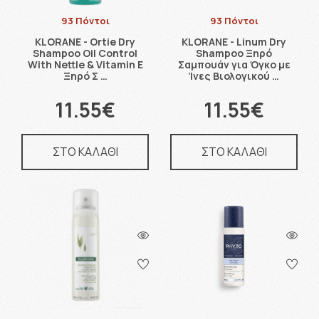
93 Πόντοι
93 Πόντοι
KLORANE - Ortie Dry
KLORANE - Linum Dry
Shampoo Oil Control
Shampoo Ξηρό
With Nettle & Vitamin E
Σαμπουάν για Όγκο με
Ξηρό Σ …
Ίνες Βιολογικού …
11.55€
11.55€
ΣΤΟ ΚΑΛΑΘΙ
ΣΤΟ ΚΑΛΑΘΙ