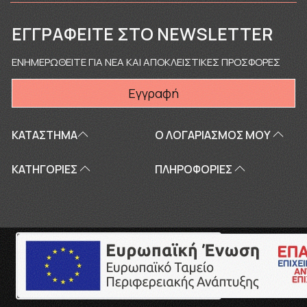
ΕΓΓΡΑΦΕΊΤΕ ΣΤΟ NEWSLETTER
ΕΝΗΜΕΡΩΘΕΙΤΕ ΓΙΑ ΝΕΑ ΚΑΙ ΑΠΟΚΛΕΙΣΤΙΚΕΣ ΠΡΟΣΦΟΡΕΣ
Εγγραφή
ΚΑΤΑΣΤΗΜΑ
Ο ΛΟΓΑΡΙΑΣΜΌΣ ΜΟΥ
ΚΑΤΗΓΟΡΙΕΣ
ΠΛΗΡΟΦΟΡΊΕΣ
Copyright © 2026
touriki.gr