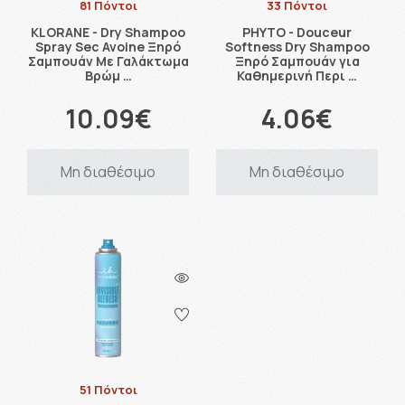
81 Πόντοι
33 Πόντοι
KLORANE - Dry Shampoo
PHYTO - Douceur
Spray Sec Avoine Ξηρό
Softness Dry Shampoo
Σαμπουάν Με Γαλάκτωμα
Ξηρό Σαμπουάν για
Βρώμ …
Καθημερινή Περι …
10.09€
4.06€
Μη διαθέσιμο
Μη διαθέσιμο
51 Πόντοι