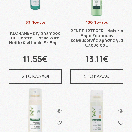
93 Πόντοι
106 Πόντοι
RENE FURTERER - Naturia
KLORANE - Dry Shampoo
Ξηρό Σαμπουάν
Oil Control Tinted With
Καθημερινής Χρήσης για
Nettle & Vitamin E - Ξηρ …
Όλους το …
11.55€
13.11€
ΣΤΟ ΚΑΛΑΘΙ
ΣΤΟ ΚΑΛΑΘΙ