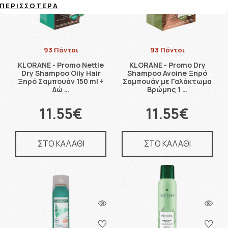
ΠΕΡΙΣΣΌΤΕΡΑ
93 Πόντοι
93 Πόντοι
KLORANE - Promo Nettle
KLORANE - Promo Dry
Dry Shampoo Oily Hair
Shampoo Avoine Ξηρό
Ξηρό Σαμπουάν 150 ml +
Σαμπουάν με Γαλάκτωμα
Δώ …
Βρώμης 1 …
11.55€
11.55€
ΣΤΟ ΚΑΛΑΘΙ
ΣΤΟ ΚΑΛΑΘΙ