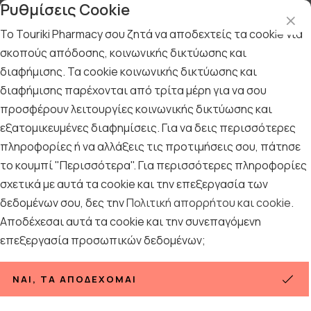
Ρυθμίσεις Cookie
Το Touriki Pharmacy σου ζητά να αποδεχτείς τα cookie για
σκοπούς απόδοσης, κοινωνικής δικτύωσης και
διαφήμισης. Τα cookie κοινωνικής δικτύωσης και
Αρχική
/
ΓΥΝΑΙΚΑ
/
Περιποίηση Μαλλιών
/
Dry Shampoo
διαφήμισης παρέχονται από τρίτα μέρη για να σου
Dry Shampoo
προσφέρουν λειτουργίες κοινωνικής δικτύωσης και
εξατομικευμένες διαφημίσεις. Για να δεις περισσότερες
11
ΠΡΟΪΟΝΤΑ
πληροφορίες ή να αλλάξεις τις προτιμήσεις σου, πάτησε
το κουμπί "Περισσότερα". Για περισσότερες πληροφορίες
σχετικά με αυτά τα cookie και την επεξεργασία των
Ταξινόμηση
Προβολή
δεδομένων σου, δες την
Πολιτική απορρήτου και cookie
.
Αποδέχεσαι αυτά τα cookie και την συνεπαγόμενη
επεξεργασία προσωπικών δεδομένων;
ΝΑΙ, ΤΑ ΑΠΟΔΈΧΟΜΑΙ