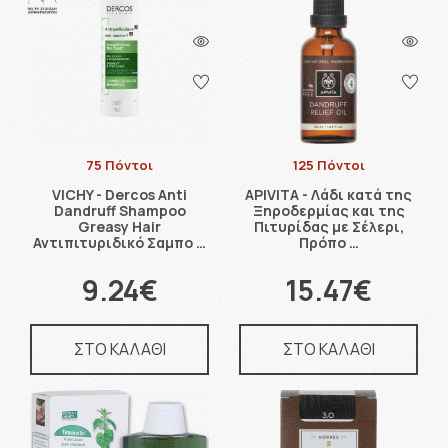
75 Πόντοι
125 Πόντοι
VICHY - Dercos Anti
APIVITA - Λάδι κατά της
Dandruff Shampoo
Ξηροδερμίας και της
Greasy Hair
Πιτυρίδας με Σέλερι,
Αντιπιτυριδικό Σαμπο …
Πρόπο …
9.24€
15.47€
ΣΤΟ ΚΑΛΑΘΙ
ΣΤΟ ΚΑΛΑΘΙ