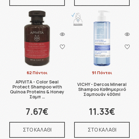
62 Πόντοι
91 Πόντοι
APIVITA - Color Seal
VICHY - Dercos Mineral
Protect Shampoo with
Shampoo Καθημερινό
Quinoa Proteins & Honey
Σαμπουάν 400ml
Σαμπ …
7.67€
11.33€
ΣΤΟ ΚΑΛΑΘΙ
ΣΤΟ ΚΑΛΑΘΙ