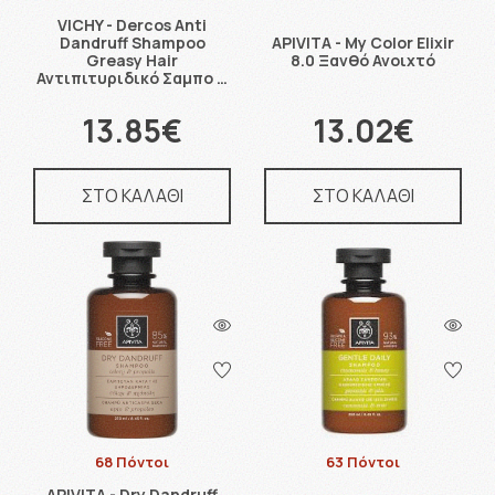
VICHY - Dercos Anti
Dandruff Shampoo
APIVITA - Μy Color Elixir
Greasy Hair
8.0 Ξανθό Ανοιχτό
Αντιπιτυριδικό Σαμπο …
13.85€
13.02€
ΣΤΟ ΚΑΛΑΘΙ
ΣΤΟ ΚΑΛΑΘΙ
68 Πόντοι
63 Πόντοι
APIVITA - Dry Dandruff