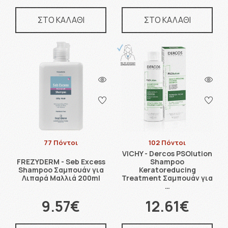
ΣΤΟ ΚΑΛΑΘΙ
ΣΤΟ ΚΑΛΑΘΙ
77 Πόντοι
102 Πόντοι
VICHY - Dercos PSOlution
FREZYDERM - Seb Excess
Shampoo
Shampoo Σαμπουάν για
Keratoreducing
Λιπαρά Μαλλιά 200ml
Treatment Σαμπουάν για
…
9.57€
12.61€