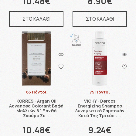
10.48€
8.90€
ΣΤΟ ΚΑΛΑΘΙ
ΣΤΟ ΚΑΛΑΘΙ
85 Πόντοι
75 Πόντοι
KORRES - Argan Oil
VICHY - Dercos
Advanced Colorant Βαφή
Energizing Shampoo
Μαλλιών 6.1 Ξανθό
Δυναμωτικό Σαμπουάν
Σκούρο Σα …
Κατά Της Τριχόπτ …
10.48€
9.24€