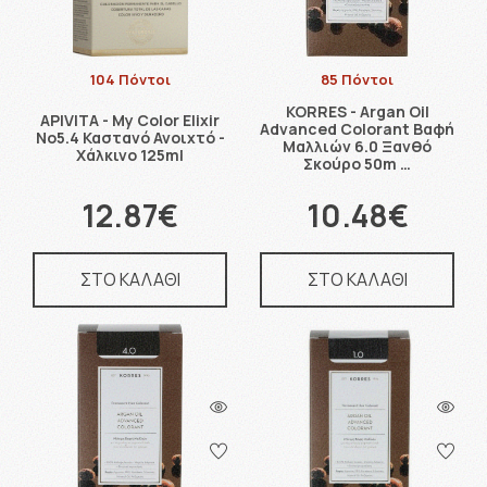
104 Πόντοι
85 Πόντοι
KORRES - Argan Oil
APIVITA - My Color Elixir
Advanced Colorant Βαφή
No5.4 Καστανό Ανοιχτό -
Μαλλιών 6.0 Ξανθό
Χάλκινο 125ml
Σκούρο 50m …
12.87€
10.48€
ΣΤΟ ΚΑΛΑΘΙ
ΣΤΟ ΚΑΛΑΘΙ