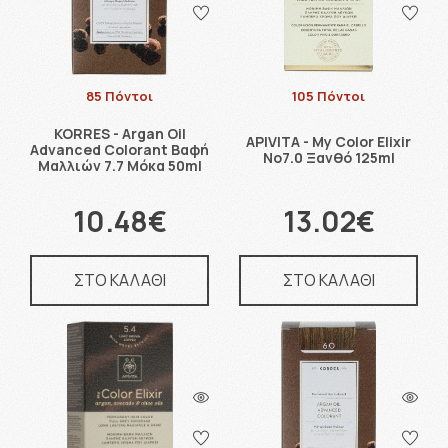
85 Πόντοι
105 Πόντοι
KORRES - Argan Oil
APIVITA - My Color Elixir
Advanced Colorant Βαφή
No7.0 Ξανθό 125ml
Μαλλιών 7.7 Μόκα 50ml
10.48€
13.02€
ΣΤΟ ΚΑΛΑΘΙ
ΣΤΟ ΚΑΛΑΘΙ