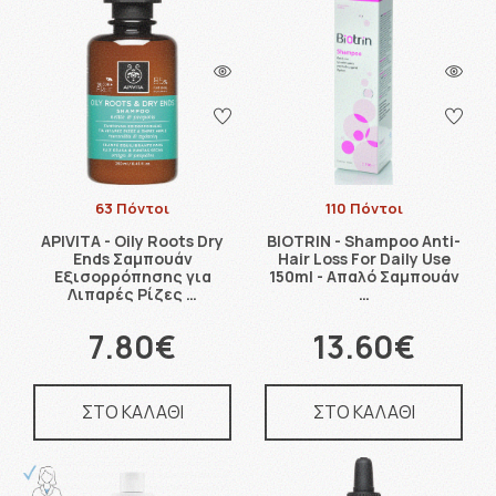
63 Πόντοι
110 Πόντοι
APIVITA - Oily Roots Dry
BIOTRIN - Shampoo Anti-
Ends Σαμπουάν
Hair Loss For Daily Use
Εξισορρόπησης για
150ml - Απαλό Σαμπουάν
Λιπαρές Ρίζες …
…
7.80€
13.60€
ΣΤΟ ΚΑΛΑΘΙ
ΣΤΟ ΚΑΛΑΘΙ