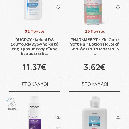
92 Πόντοι
29 Πόντοι
DUCRAY - Kelual DS
PHARMASEPT - Kid Care
Σαμπουάν Αγωγής κατά
Soft Hair Lotion Παιδική
της Σμηγματορροϊκής
Λοσιόν Για Τα Μαλλιά 15
δερματίτιδ …
…
11.37€
3.62€
ΣΤΟ ΚΑΛΑΘΙ
ΣΤΟ ΚΑΛΑΘΙ