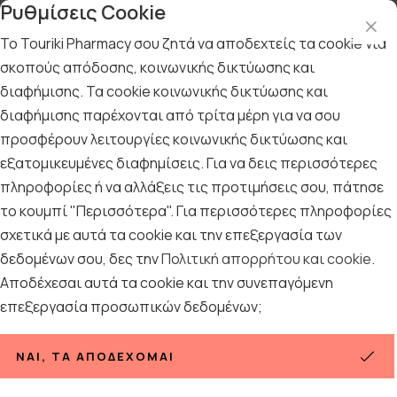
Ρυθμίσεις Cookie
Το Touriki Pharmacy σου ζητά να αποδεχτείς τα cookie για
σκοπούς απόδοσης, κοινωνικής δικτύωσης και
διαφήμισης. Τα cookie κοινωνικής δικτύωσης και
Αρχική
/
ΓΥΝΑΙΚΑ
/
Περιποίηση Μαλλιών
διαφήμισης παρέχονται από τρίτα μέρη για να σου
Περιποίηση Μαλλιών
προσφέρουν λειτουργίες κοινωνικής δικτύωσης και
εξατομικευμένες διαφημίσεις. Για να δεις περισσότερες
481
ΠΡΟΪΟΝΤΑ
πληροφορίες ή να αλλάξεις τις προτιμήσεις σου, πάτησε
το κουμπί "Περισσότερα". Για περισσότερες πληροφορίες
σχετικά με αυτά τα cookie και την επεξεργασία των
Ταξινόμηση
Προβολή
δεδομένων σου, δες την
Πολιτική απορρήτου και cookie
.
Αποδέχεσαι αυτά τα cookie και την συνεπαγόμενη
επεξεργασία προσωπικών δεδομένων;
Σελίδες:
1
2
3
4
5
»
ΝΑΙ, ΤΑ ΑΠΟΔΈΧΟΜΑΙ