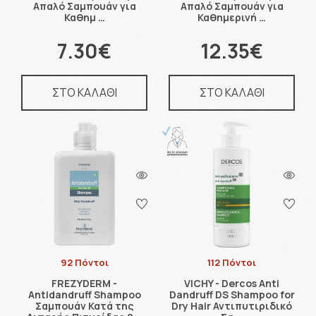
Απαλό Σαμπουάν για
Απαλό Σαμπουάν για
Καθημ …
Καθημερινή …
7.30€
12.35€
ΣΤΟ ΚΑΛΑΘΙ
ΣΤΟ ΚΑΛΑΘΙ
92 Πόντοι
112 Πόντοι
FREZYDERM -
VICHY - Dercos Anti
Antidandruff Shampoo
Dandruff DS Shampoo for
Σαμπουάν Κατά της
Dry Hair Αντιπυτιριδικό