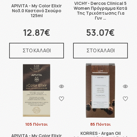
VICHY - Dercos Clinical 5
APIVITA - My Color Elixir
Women Πρόγραμμα Κατά
No3.0 Καστανό Σκούρο
Της Τριχόπτωσης Για
125ml
Γυν …
12.87€
53.07€
ΣΤΟ ΚΑΛΑΘΙ
ΣΤΟ ΚΑΛΑΘΙ
105 Πόντοι
85 Πόντοι
KORRES - Argan Oil
APIVITA - My Color Elixir