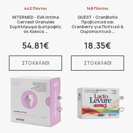
442 Πόντοι
148 Πόντοι
INTERMED - EVA Intima
QUEST - CranBiotix
Cervasil Granules
Προβιοτικά και
Συμπλήρωμα Διατροφής
Cranberry για Πεπτικό &
σε Κοκκία …
Ουροποιητικό …
54.81€
18.35€
ΣΤΟ ΚΑΛΑΘΙ
ΣΤΟ ΚΑΛΑΘΙ