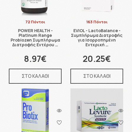
72 Πόντοι
163 Πόντοι
POWER HEALTH -
EVIOL - LactoBalance -
Platinum Range
Συμπλήρωμα Διατροφής
Probiozen Συμπλήρωμα
για Ισορροπημένη
Διατροφής Εντέρου …
Εντερική …
8.97€
20.25€
ΣΤΟ ΚΑΛΑΘΙ
ΣΤΟ ΚΑΛΑΘΙ