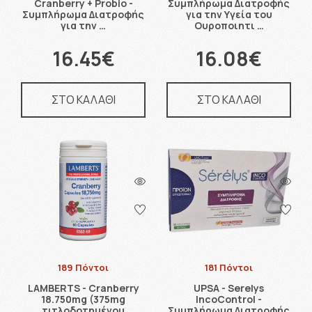
Cranberry + Probio -
Συμπλήρωμα Διατροφής
Συμπλήρωμα Διατροφής
για την Υγεία του
για την …
Ουροποιητι …
16.45€
16.08€
ΣΤΟ ΚΑΛΑΘΙ
ΣΤΟ ΚΑΛΑΘΙ
189 Πόντοι
181 Πόντοι
LAMBERTS - Cranberry
UPSA - Serelys
18.750mg (375mg
IncoControl -
τιτλοδοτημένου
Συμπλήρωμα Διατροφής