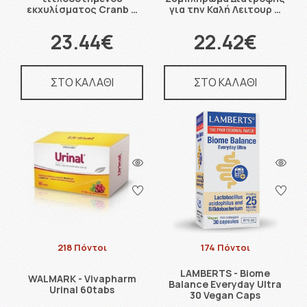
εκχυλίσματος Cranb …
για την Καλή Λειτουρ …
23.44€
22.42€
ΣΤΟ ΚΑΛΑΘΙ
ΣΤΟ ΚΑΛΑΘΙ
218 Πόντοι
174 Πόντοι
LAMBERTS - Biome
WALMARK - Vivapharm
Balance Everyday Ultra
Urinal 60tabs
30 Vegan Caps