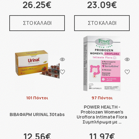
26.25€
23.09€
ΣΤΟ ΚΑΛΑΘΙ
ΣΤΟ ΚΑΛΑΘΙ
101 Πόντοι
97 Πόντοι
POWER HEALTH -
Probiozen Women's
ΒΙΒΑΦΑΡΜ URINAL 30tabs
Uroflora Intimate Flora
Συμπλήρωμα με …
12.56€
11.97€