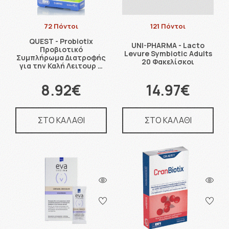
72 Πόντοι
121 Πόντοι
QUEST - Probiotix
UNI-PHARMA - Lacto
Προβιοτικό
Levure Symbiotic Adults
Συμπλήρωμα Διατροφής
20 Φακελίσκοι
για την Καλή Λειτουρ …
8.92€
14.97€
ΣΤΟ ΚΑΛΑΘΙ
ΣΤΟ ΚΑΛΑΘΙ