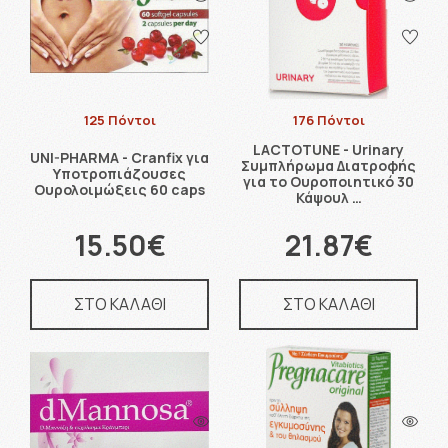
125 Πόντοι
176 Πόντοι
LACTOTUNE - Urinary
UNI-PHARMA - Cranfix για
Συμπλήρωμα Διατροφής
Υποτροπιάζουσες
για το Ουροποιητικό 30
Ουρολοιμώξεις 60 caps
Κάψουλ …
15.50€
21.87€
ΣΤΟ ΚΑΛΑΘΙ
ΣΤΟ ΚΑΛΑΘΙ