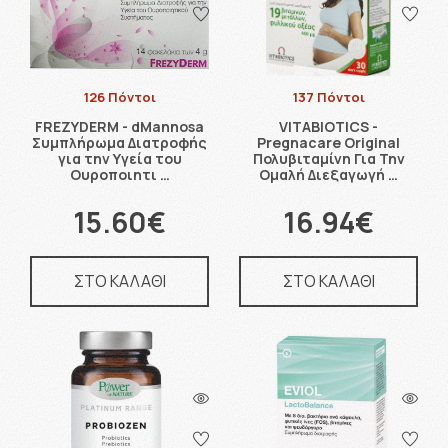
126 Πόντοι
137 Πόντοι
FREZYDERM - dMannosa
VITABIOTICS -
Συμπλήρωμα Διατροφής
Pregnacare Original
για την Υγεία του
Πολυβιταμίνη Για Την
Ουροποιητι …
Ομαλή Διεξαγωγή …
15.60€
16.94€
ΣΤΟ ΚΑΛΑΘΙ
ΣΤΟ ΚΑΛΑΘΙ