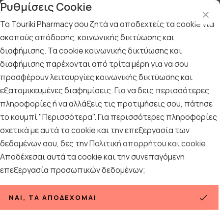
Ρυθμίσεις Cookie
Το Touriki Pharmacy σου ζητά να αποδεχτείς τα cookie για
σκοπούς απόδοσης, κοινωνικής δικτύωσης και
διαφήμισης. Τα cookie κοινωνικής δικτύωσης και
Αρχική
/
ΓΥΝΑΙΚΑ
/
Συμπληρώματα διατροφής για τη γυναίκα
/
Ουροποιητικό Σύστημα γυναίκας
διαφήμισης παρέχονται από τρίτα μέρη για να σου
προσφέρουν λειτουργίες κοινωνικής δικτύωσης και
Ουροποιητικό Σύστημα
εξατομικευμένες διαφημίσεις. Για να δεις περισσότερες
γυναίκας
πληροφορίες ή να αλλάξεις τις προτιμήσεις σου, πάτησε
το κουμπί "Περισσότερα". Για περισσότερες πληροφορίες
38
ΠΡΟΪΟΝΤΑ
σχετικά με αυτά τα cookie και την επεξεργασία των
δεδομένων σου, δες την
Πολιτική απορρήτου και cookie
.
Ταξινόμηση
Προβολή
Αποδέχεσαι αυτά τα cookie και την συνεπαγόμενη
επεξεργασία προσωπικών δεδομένων;
ΝΑΙ, ΤΑ ΑΠΟΔΈΧΟΜΑΙ