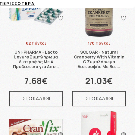
ΠΕΡΙΣΣΌΤΕΡΑ
62 Πόντοι
170 Πόντοι
UNI-PHARMA - Lacto
SOLGAR - Natural
Levure Συμπλήρωμα
Cranberry With Vitamin
Διατροφής Με 4
C Συμπλήρωμα
Προβιοτικά για Απο …
Διατροφής Με Βιτ …
7.68€
21.03€
ΣΤΟ ΚΑΛΑΘΙ
ΣΤΟ ΚΑΛΑΘΙ