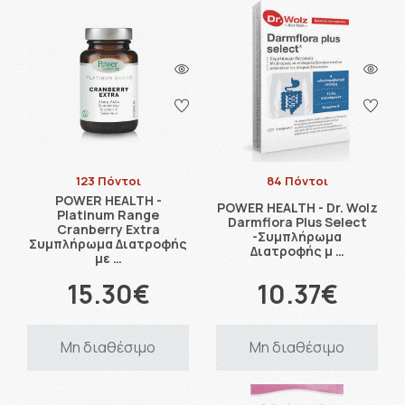
123 Πόντοι
84 Πόντοι
POWER HEALTH -
POWER HEALTH - Dr. Wolz
Platinum Range
Darmflora Plus Select
Cranberry Extra
-Συμπλήρωμα
Συμπλήρωμα Διατροφής
Διατροφής μ …
με …
15.30€
10.37€
Μη διαθέσιμο
Μη διαθέσιμο