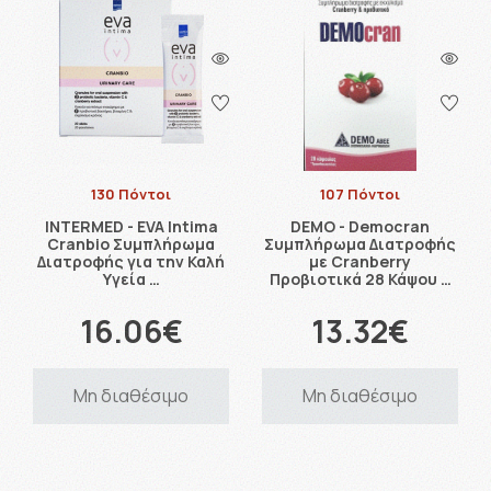
130 Πόντοι
107 Πόντοι
INTERMED - EVA Intima
DEMO - Democran
Cranbio Συμπλήρωμα
Συμπλήρωμα Διατροφής
Διατροφής για την Καλή
με Cranberry
Υγεία …
Προβιοτικά 28 Κάψου …
16.06€
13.32€
Μη διαθέσιμο
Μη διαθέσιμο