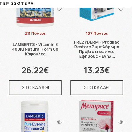
ΠΕΡΙΣΣΌΤΕΡΑ
211 Πόντοι
107 Πόντοι
FREZYDERM - Prodilac
LAMBERTS - Vitamin E
Restore Συμπλήρωμα
400iu Natural Form 60
Προβιοτικών για
Κάψουλες
Έφηβους - Ενήλ …
26.22€
13.23€
ΣΤΟ ΚΑΛΑΘΙ
ΣΤΟ ΚΑΛΑΘΙ