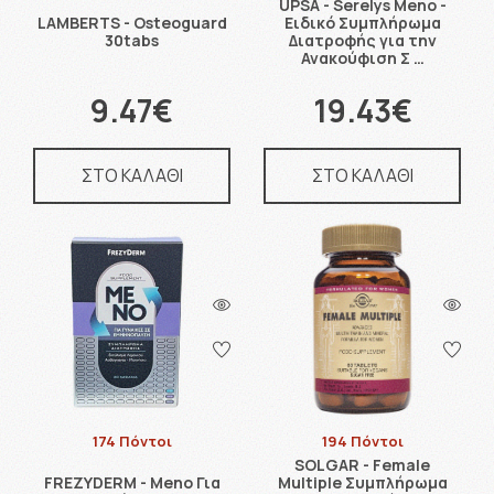
UPSA - Serelys Meno -
LAMBERTS - Osteoguard
Ειδικό Συμπλήρωμα
30tabs
Διατροφής για την
Ανακούφιση Σ …
9.47€
19.43€
ΣΤΟ ΚΑΛΑΘΙ
ΣΤΟ ΚΑΛΑΘΙ
174 Πόντοι
194 Πόντοι
SOLGAR - Female
FREZYDERM - Meno Για
Multiple Συμπλήρωμα