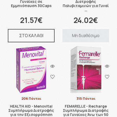
Γυναίκες σε
Διατροφής
Εμμηνόπαυση 30Caps
Πολυβιταμινών για Γυναί
…
21.57€
24.02€
ΣΤΟ ΚΑΛΑΘΙ
Μη διαθέσιμο
206 Πόντοι
315 Πόντοι
HEALTH AID - Menovital
FEMARELLE - Recharge
Συμπλήρωμα Διατροφής
Συμπλήρωμα Διατροφής
για την Εξισορρόπηση
για Γυναίκες Άνω των 50