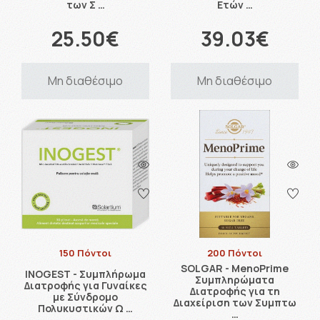
των Σ …
Ετών …
25.50€
39.03€
Μη διαθέσιμο
Μη διαθέσιμο
150 Πόντοι
200 Πόντοι
SOLGAR - MenoPrime
INOGEST - Συμπλήρωμα
Συμπληρώματα
Διατροφής για Γυναίκες
Διατροφής για τη
με Σύνδρομο
Διαχείριση των Συμπτω
Πολυκυστικών Ω …
…