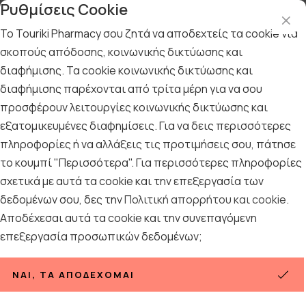
Ρυθμίσεις Cookie
Το Touriki Pharmacy σου ζητά να αποδεχτείς τα cookie για
σκοπούς απόδοσης, κοινωνικής δικτύωσης και
διαφήμισης. Τα cookie κοινωνικής δικτύωσης και
Αρχική
/
ΓΥΝΑΙΚΑ
/
Συμπληρώματα διατροφής για τη γυναίκα
/
Εμμηνόπαυση
διαφήμισης παρέχονται από τρίτα μέρη για να σου
προσφέρουν λειτουργίες κοινωνικής δικτύωσης και
Εμμηνόπαυση
εξατομικευμένες διαφημίσεις. Για να δεις περισσότερες
πληροφορίες ή να αλλάξεις τις προτιμήσεις σου, πάτησε
21
ΠΡΟΪΟΝΤΑ
το κουμπί "Περισσότερα". Για περισσότερες πληροφορίες
σχετικά με αυτά τα cookie και την επεξεργασία των
Ταξινόμηση
Προβολή
δεδομένων σου, δες την
Πολιτική απορρήτου και cookie
.
Αποδέχεσαι αυτά τα cookie και την συνεπαγόμενη
επεξεργασία προσωπικών δεδομένων;
ΝΑΙ, ΤΑ ΑΠΟΔΈΧΟΜΑΙ