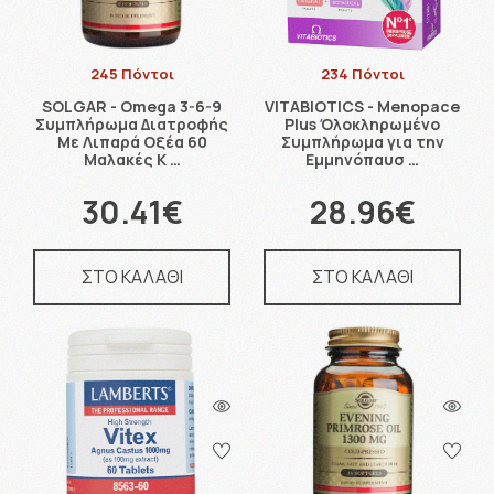
245 Πόντοι
234 Πόντοι
SOLGAR - Omega 3-6-9
VITABIOTICS - Menopace
Συμπλήρωμα Διατροφής
Plus Όλοκληρωμένο
Με Λιπαρά Οξέα 60
Συμπλήρωμα για την
Μαλακές Κ …
Εμμηνόπαυσ …
30.41€
28.96€
ΣΤΟ ΚΑΛΑΘΙ
ΣΤΟ ΚΑΛΑΘΙ