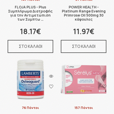
FLOJA PLUS - Plus
POWER HEALTH -
Συμπλήρωμα Διατροφής
Platinum Range Evening
για την Αντιμετώπιση
Primrose Oil 500mg 30
των Συμπτω …
κάψουλες
18.17€
11.97€
ΣΤΟ ΚΑΛΑΘΙ
ΣΤΟ ΚΑΛΑΘΙ
76 Πόντοι
157 Πόντοι