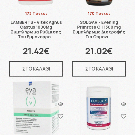
173 Πόντοι
170 Πόντοι
LAMBERTS - Vitex Agnus
SOLGAR - Evening
Castus 1000Mg
Primrose Oil 1300 mg
Συμπλήρωμα Ρύθμισης
Συμπλήρωμα Διατροφής
Του Εμμηνορρο …
Για Ορμονι …
21.42€
21.02€
ΣΤΟ ΚΑΛΑΘΙ
ΣΤΟ ΚΑΛΑΘΙ