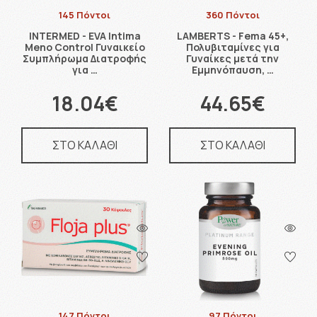
145 Πόντοι
360 Πόντοι
INTERMED - EVA Intima
LAMBERTS - Fema 45+,
Meno Control Γυναικείο
Πολυβιταμίνες για
Συμπλήρωμα Διατροφής
Γυναίκες μετά την
για …
Εμμηνόπαυση, …
18.04€
44.65€
ΣΤΟ ΚΑΛΑΘΙ
ΣΤΟ ΚΑΛΑΘΙ
147 Πόντοι
97 Πόντοι