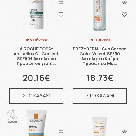
163 Πόντοι
151 Πόντοι
LA ROCHE POSAY -
FREZYDERM - Sun Screen
Anthelios Oil Correct
Color Velvet SPF30
SPF50+ Αντηλιακό
Αντηλιακή Κρέμα
Προσώπου για τ …
Προσώπου Με …
20.16€
18.73€
ΣΤΟ ΚΑΛΑΘΙ
ΣΤΟ ΚΑΛΑΘΙ