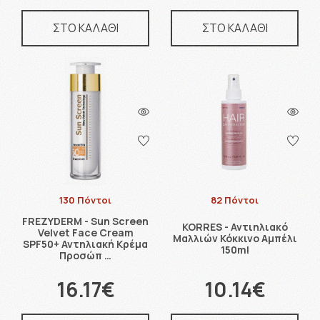
ΣΤΟ ΚΑΛΑΘΙ
ΣΤΟ ΚΑΛΑΘΙ
130 Πόντοι
82 Πόντοι
FREZYDERM - Sun Screen
KORRES - Αντιηλιακό
Velvet Face Cream
Μαλλιών Κόκκινο Αμπέλι
SPF50+ Αντηλιακή Κρέμα
150ml
Προσώπ …
16.17€
10.14€