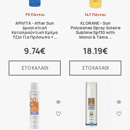
79 Πόντοι
147 Πόντοι
APIVITA - After Sun
KLORANE - Sun
Δροσιστική
Polysianes Spray Solaire
Καταπραϋντική Κρέμα
Sublime Spf30 with
Τζελ Για Πρόσωπο + …
Monoi & Tama …
9.74€
18.19€
ΣΤΟ ΚΑΛΑΘΙ
ΣΤΟ ΚΑΛΑΘΙ