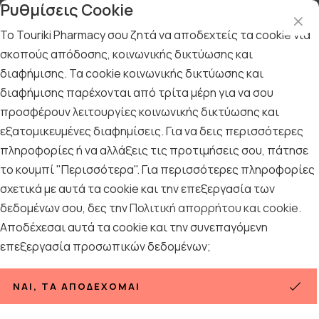
Ρυθμίσεις Cookie
Το Touriki Pharmacy σου ζητά να αποδεχτείς τα cookie για
σκοπούς απόδοσης, κοινωνικής δικτύωσης και
διαφήμισης. Τα cookie κοινωνικής δικτύωσης και
Αρχική
/
ΓΥΝΑΙΚΑ
/
Αντηλιακή Προστασία
διαφήμισης παρέχονται από τρίτα μέρη για να σου
Αντηλιακή Προστασία
προσφέρουν λειτουργίες κοινωνικής δικτύωσης και
εξατομικευμένες διαφημίσεις. Για να δεις περισσότερες
327
ΠΡΟΪΟΝΤΑ
πληροφορίες ή να αλλάξεις τις προτιμήσεις σου, πάτησε
το κουμπί "Περισσότερα". Για περισσότερες πληροφορίες
σχετικά με αυτά τα cookie και την επεξεργασία των
Ταξινόμηση
Προβολή
δεδομένων σου, δες την
Πολιτική απορρήτου και cookie
.
Αποδέχεσαι αυτά τα cookie και την συνεπαγόμενη
επεξεργασία προσωπικών δεδομένων;
Σελίδες:
1
2
3
4
5
ΝΑΙ, ΤΑ ΑΠΟΔΈΧΟΜΑΙ