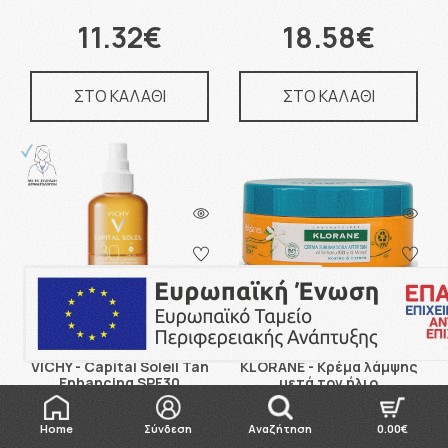
11.32€
18.58€
ΣΤΟ ΚΑΛΑΘΙ
ΣΤΟ ΚΑΛΑΘΙ
150 Πόντοι
152 Πόντοι
VICHY - Capital Soleil Tan
KLORANE - Κρέμα λάμψης
Enhancing SPF30
μετά τον ήλιο
Protective Solar Water
Polysianes, με Tamanu
Νερό …
και Monoi A …
Home
Σύνδεση
Αναζήτηση
0.00€