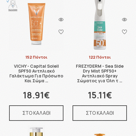
152 Πόντοι
122 Πόντοι
VICHY - Capital Soleil
FREZYDERM - Sea Side
SPF50 Αντηλιακό
Dry Mist SPF50+
Γαλάκτωμα Για Πρόσωπο
Αντηλιακό Spray
Και Σώμα …
Σώματος για Όλη τ …
18.91€
15.11€
ΣΤΟ ΚΑΛΑΘΙ
ΣΤΟ ΚΑΛΑΘΙ