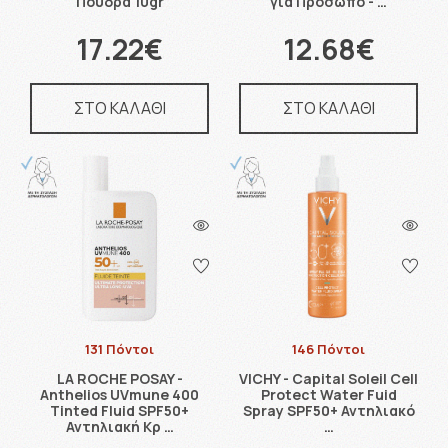
Πούδρα 10gr
για Πρόσωπο - …
17.22€
12.68€
ΣΤΟ ΚΑΛΑΘΙ
ΣΤΟ ΚΑΛΑΘΙ
131 Πόντοι
146 Πόντοι
LA ROCHE POSAY -
VICHY - Capital Soleil Cell
Anthelios UVmune 400
Protect Water Fuid
Tinted Fluid SPF50+
Spray SPF50+ Αντηλιακό
Αντηλιακή Κρ …
…