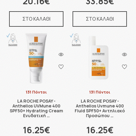
20.16€
33.85€
ΣΤΟ ΚΑΛΑΘΙ
ΣΤΟ ΚΑΛΑΘΙ
131 Πόντοι
131 Πόντοι
LA ROCHE POSAY -
LA ROCHE POSAY -
Anthelios UVMune 400
Anthelios Uvmune 400
SPF50+ Hydrating Cream
Fluid SPF50+ Αντηλιακό
Ενυδατική …
Προσώπου …
16.25€
16.25€