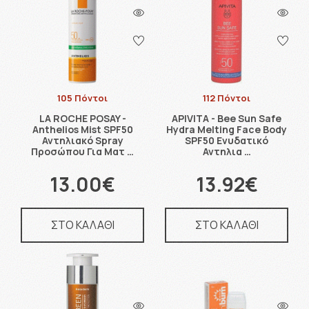
105 Πόντοι
112 Πόντοι
LA ROCHE POSAY -
APIVITA - Bee Sun Safe
Anthelios Mist SPF50
Hydra Melting Face Body
Αντηλιακό Spray
SPF50 Ενυδατικό
Προσώπου Για Ματ …
Αντηλια …
13.00€
13.92€
ΣΤΟ ΚΑΛΑΘΙ
ΣΤΟ ΚΑΛΑΘΙ