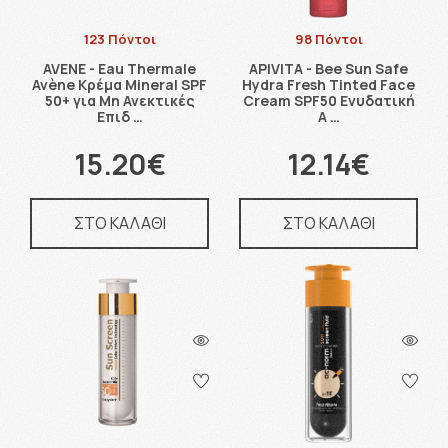
123 Πόντοι
98 Πόντοι
AVENE - Eau Thermale
APIVITA - Bee Sun Safe
Avène Κρέμα Μineral SPF
Hydra Fresh Tinted Face
50+ για Μη Ανεκτικές
Cream SPF50 Ενυδατική
Επιδ …
Α …
15.20€
12.14€
ΣΤΟ ΚΑΛΑΘΙ
ΣΤΟ ΚΑΛΑΘΙ