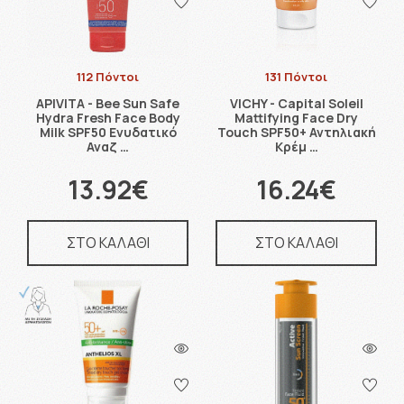
112 Πόντοι
131 Πόντοι
APIVITA - Bee Sun Safe
VICHY - Capital Soleil
Hydra Fresh Face Body
Mattifying Face Dry
Milk SPF50 Ενυδατικό
Touch SPF50+ Αντηλιακή
Αναζ …
Κρέμ …
13.92€
16.24€
ΣΤΟ ΚΑΛΑΘΙ
ΣΤΟ ΚΑΛΑΘΙ