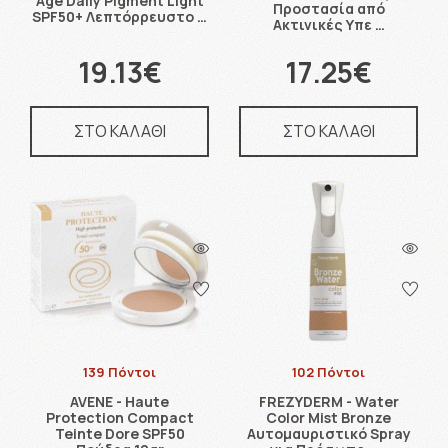
Age Daily Pigment Light
Προστασία από
SPF50+ Λεπτόρρευστο …
Ακτινικές Υπε …
19.13€
17.25€
ΣΤΟ ΚΑΛΑΘΙ
ΣΤΟ ΚΑΛΑΘΙ
139 Πόντοι
102 Πόντοι
AVENE - Haute
FREZYDERM - Water
Protection Compact
Color Mist Bronze
Teinte Dore SPF50
Αυτομαυριστικό Spray