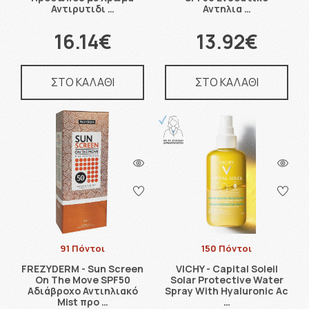
Αντιρυτιδι …
Αντηλια …
16.14€
13.92€
ΣΤΟ ΚΑΛΑΘΙ
ΣΤΟ ΚΑΛΑΘΙ
91 Πόντοι
150 Πόντοι
FREZYDERM - Sun Screen
VICHY - Capital Soleil
On The Move SPF50
Solar Protective Water
Αδιάβροχο Αντιηλιακό
Spray With Hyaluronic Ac
Mist προ …
…