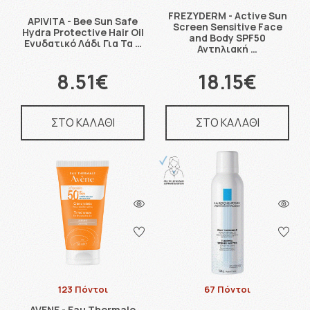
FREZYDERM - Active Sun
APIVITA - Bee Sun Safe
Screen Sensitive Face
Hydra Protective Hair Oil
and Body SPF50
Ενυδατικό Λάδι Για Τα …
Αντηλιακή …
8.51€
18.15€
ΣΤΟ ΚΑΛΑΘΙ
ΣΤΟ ΚΑΛΑΘΙ
123 Πόντοι
67 Πόντοι
AVENE - Eau Thermale