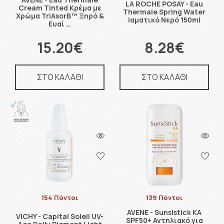
LA ROCHE POSAY - Eau
Cream Tinted Κρέμα με
Thermale Spring Water
Χρώμα TriAsorB™ Ξηρό &
Ιαματικό Νερό 150ml
Ευαί …
15.20€
8.28€
ΣΤΟ ΚΑΛΑΘΙ
ΣΤΟ ΚΑΛΑΘΙ
154 Πόντοι
139 Πόντοι
AVENE - Sunsistick KA
VICHY - Capital Soleil UV-
SPF50+ Αντηλιακό για