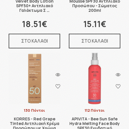
Velvet Body Lotion
Mousse SPF30 Αντηλιακό
SPF50+ Αντηλιακό
Προσώπου - Σώματος
Γαλάκτωμα Σ …
200ml
18.51€
15.11€
ΣΤΟ ΚΑΛΑΘΙ
ΣΤΟ ΚΑΛΑΘΙ
130 Πόντοι
112 Πόντοι
KORRES - Red Grape
APIVITA - Bee Sun Safe
Tinted Αντηλιακή Κρέμα
Hydra Melting Face Body
Προσώπου με Χρώμα
SPF30 Ενυδατικό