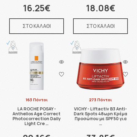
16.25€
18.08€
ΣΤΟ ΚΑΛΑΘΙ
ΣΤΟ ΚΑΛΑΘΙ
163 Πόντοι
273 Πόντοι
LA ROCHE POSAY -
VICHY - Liftactiv B3 Anti-
Anthelios Age Correct
Dark Spots 48ωρη Κρέμα
Photocorrection Daily
Προσώπου με SPF50 για
Light Cre …
…